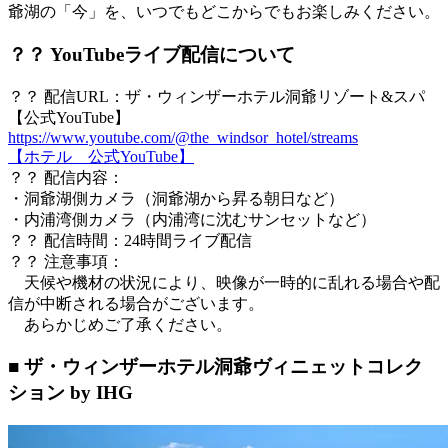
爺湖の「今」を、いつでもどこからでもお楽しみください。
？？ YouTubeライブ配信について
？？ 配信URL：ザ・ウィンザーホテル洞爺リゾート&スパ
【公式YouTube】
https://www.youtube.com/@the_windsor_hotel/streams
【ホテル 公式YouTube】
？？ 配信内容：
・洞爺湖側カメラ（洞爺湖から昇る朝日など）
・内浦湾側カメラ（内浦湾に沈むサンセットなど）
？？ 配信時間：24時間ライブ配信
？？ 注意事項：
天候や機材の状況により、映像が一時的に乱れる場合や配
信が中断される場合がございます。
あらかじめご了承ください。
■
ザ・ウィンザーホテル洞爺ヴィニェットコレク
ション by IHG