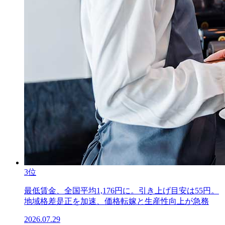
3位
最低賃金、全国平均1,176円に。引き上げ目安は55円。
地域格差是正を加速、価格転嫁と生産性向上が急務
2026.07.29