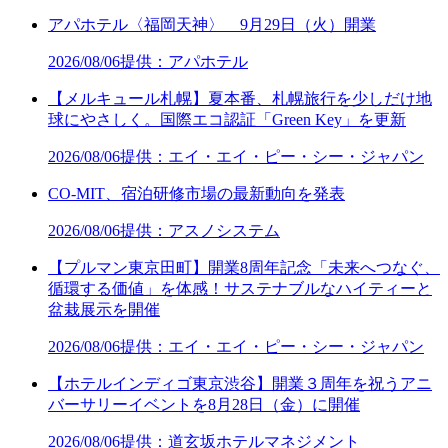
アパホテル〈福岡天神〉 9月29日（火）開業
2026/08/06
提供：アパホテル
【メルキュール札幌】夏本番、札幌旅行を少しだけ地
球にやさしく。国際エコ認証「Green Key」を更新
2026/08/06
提供：エイ・エイ・ピー・シー・ジャパン
CO-MIT、宿泊研修市場の最新動向を発表
2026/08/06
提供：アスノシステム
【プルマン東京田町】開業8周年記念「未来へつなぐ、
循環する価値」を体感！サステナブルなハイティーと
盆栽展示を開催
2026/08/06
提供：エイ・エイ・ピー・シー・ジャパン
【ホテルインディゴ東京渋谷】開業３周年を祝うアニ
バーサリーイベントを8月28日（金）に開催
2026/08/06
提供：道玄坂ホテルマネジメント