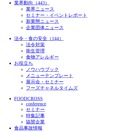
業界動向（443）
業界ニュース
セミナー・イベントレポート
新業態ニュース
企業団体ニュース
法令・食の安全（144）
法令対策
衛生管理
食物アレルギー
お役立ち
ノウハウブック
メニューテンプレート
展示会・セミナー
フーズチャネルタイムズ
FOODCROSS
conference
セミナー
特集記事
協賛企業
食品事故情報