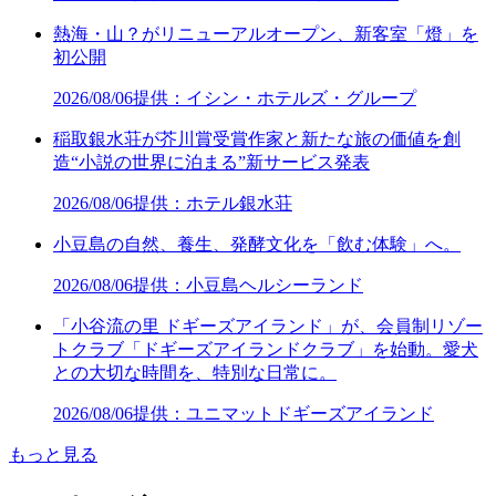
熱海・山？がリニューアルオープン、新客室「燈」を
初公開
2026/08/06
提供：イシン・ホテルズ・グループ
稲取銀水荘が芥川賞受賞作家と新たな旅の価値を創
造“小説の世界に泊まる”新サービス発表
2026/08/06
提供：ホテル銀水荘
小豆島の自然、養生、発酵文化を「飲む体験」へ。
2026/08/06
提供：小豆島ヘルシーランド
「小谷流の里 ドギーズアイランド」が、会員制リゾー
トクラブ「ドギーズアイランドクラブ」を始動。愛犬
との大切な時間を、特別な日常に。
2026/08/06
提供：ユニマットドギーズアイランド
もっと見る