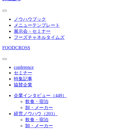
ノウハウブック
メニューテンプレート
展示会・セミナー
フーズチャネルタイムズ
FOODCROSS
conference
セミナー
特集記事
協賛企業
企業インタビュー（449）
飲食・宿泊
卸・メーカー
経営ノウハウ（203）
飲食・宿泊
卸・メーカー