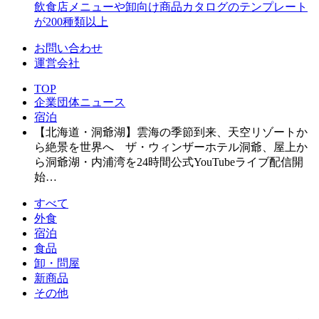
飲食店メニューや卸向け商品カタログのテンプレート
が200種類以上
お問い合わせ
運営会社
TOP
企業団体ニュース
宿泊
【北海道・洞爺湖】雲海の季節到来、天空リゾートか
ら絶景を世界へ ザ・ウィンザーホテル洞爺、屋上か
ら洞爺湖・内浦湾を24時間公式YouTubeライブ配信開
始…
すべて
外食
宿泊
食品
卸・問屋
新商品
その他