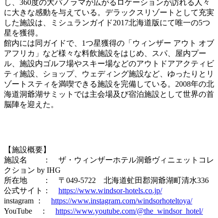
し、360度の大パノラマが広がるロケーションが訪れる人々
に大きな感動を与えている。デラックスリゾートとして充実
した施設は、ミシュランガイド2017北海道版にて唯一の5つ
星を獲得。
館内には同ガイドで、1つ星獲得の「ウィンザー アウト オブ
アフリカ」など様々な料飲施設をはじめ、スパ、屋内プー
ル、施設内ゴルフ場やスキー場などのアウトドアアクティビ
ティ施設、ショップ、ウェディング施設など、ゆったりとリ
ゾートスティを満喫できる施設を完備している。2008年の北
海道洞爺湖サミットでは主会場及び宿泊施設として世界の首
脳陣を迎えた。
【施設概要】
施設名 ： ザ・ウィンザーホテル洞爺ヴィニェットコレ
クション by IHG
所在地 ： 〒049-5722 北海道虻田郡洞爺湖町清水336
公式サイト：
https://www.windsor-hotels.co.jp/
instagram ：
https://www.instagram.com/windsorhoteltoya/
YouTube ：
https://www.youtube.com/@the_windsor_hotel/