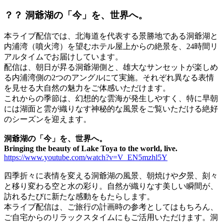
？？ 洞爺湖の「今」を、世界へ。
本ライブ配信では、北海道を代表する景勝地である洞爺湖と
内浦湾（噴火湾）を望むホテル屋上からの絶景を、24時間リ
アルタイムでお届けしています。
配信は、朝日が昇る洞爺湖側と、雄大なサンセットが楽しめ
る内浦湾側の2つのアングルにて実施。それぞれ異なる表情
を見せる大自然の魅力をご体感いただけます。
これからの季節は、幻想的な雲海が発生しやすく、特に早朝
には湖面と雲が織りなす神秘的な風景をご覧いただける絶好
のシーズンを迎えます。
洞爺湖の「今」を、世界へ。
Bringing the beauty of Lake Toya to the world, live.
https://www.youtube.com/watch?v=V_EN5mzhl5Y
四季折々に表情を変える洞爺湖の風景、朝焼けや夕景、刻々
と移り変わる空と水の彩り。自然が織りなす美しい瞬間が、
訪れるたびに新たな感動をもたらします。
本ライブ配信は、ご旅行の計画時の参考としてはもちろん、
ご自宅からのリラックスタイムにもご活用いただけます。洞