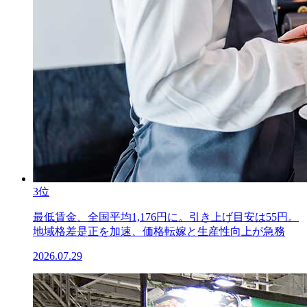
3位
最低賃金、全国平均1,176円に。引き上げ目安は55円。
地域格差是正を加速、価格転嫁と生産性向上が急務
2026.07.29