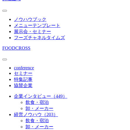
ノウハウブック
メニューテンプレート
展示会・セミナー
フーズチャネルタイムズ
FOODCROSS
conference
セミナー
特集記事
協賛企業
企業インタビュー（449）
飲食・宿泊
卸・メーカー
経営ノウハウ（203）
飲食・宿泊
卸・メーカー