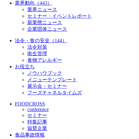
業界動向（443）
業界ニュース
セミナー・イベントレポート
新業態ニュース
企業団体ニュース
法令・食の安全（144）
法令対策
衛生管理
食物アレルギー
お役立ち
ノウハウブック
メニューテンプレート
展示会・セミナー
フーズチャネルタイムズ
FOODCROSS
conference
セミナー
特集記事
協賛企業
食品事故情報