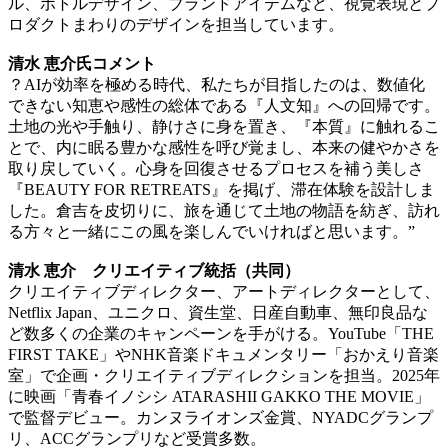
ル、ボトルデザイン、ブランドアイテムなど、視覚表現とプ
ロダクトまわりのデザインを担当しています。
清水 恵介氏コメント
？AIが効率を極める時代、私たちが目指したのは、数値化
できない知恵や感性の総体である『人文知』への回帰です。
土地の光や手触り、静けさに身を置き、『本質』に触れるこ
とで、内に眠る豊かな感性を呼び覚まし、本来の健やかさを
取り戻していく。心身を回復させるプロセスを補う美しさ
『BEAUTY FOR RETREATS』を掲げ、滞在体験を設計しま
した。倉吉を皮切りに、旅を通じて土地の物語を紡ぎ、訪れ
る方々と一緒にこの風を楽しんでいければと思います。”
清水 恵介 クリエイティブ統括（共同）
クリエイティブディレクター、アートディレクターとして、
Netflix Japan、ユニクロ、資生堂、日産自動車、無印良品な
ど数多くの企業のキャンペーンを手がける。YouTube「THE
FIRST TAKE」やNHK音楽ドキュメンタリー「おかえり音楽
室」で企画・クリエイティブディレクションを担当。2025年
に映画「青春イノシシ ATARASHII GAKKO THE MOVIE」
で監督デビュー。カンヌライオンズ金賞、NYADCグランプ
リ、ACCグランプリなど受賞多数。