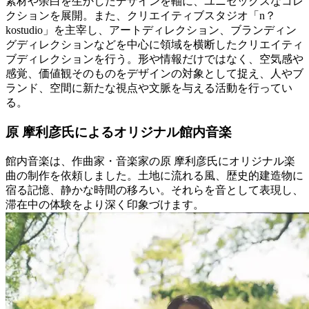
素材や余白を生かしたデザインを軸に、ユニセックスなコレ
クションを展開。また、クリエイティブスタジオ「n？
kostudio」を主宰し、アートディレクション、ブランディン
グディレクションなどを中心に領域を横断したクリエイティ
ブディレクションを行う。形や情報だけではなく、空気感や
感覚、価値観そのものをデザインの対象として捉え、人やブ
ランド、空間に新たな視点や文脈を与える活動を行ってい
る。
原 摩利彦氏によるオリジナル館内音楽
館内音楽は、作曲家・音楽家の原 摩利彦氏にオリジナル楽
曲の制作を依頼しました。土地に流れる風、歴史的建造物に
宿る記憶、静かな時間の移ろい。それらを音として表現し、
滞在中の体験をより深く印象づけます。