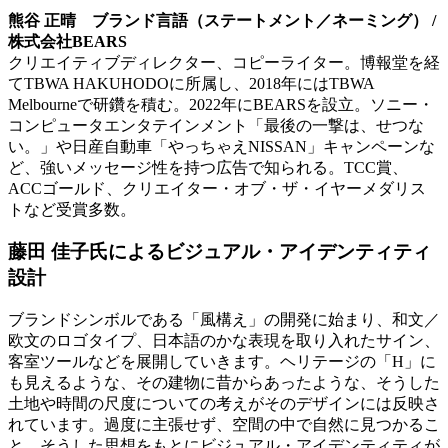
熊谷 正晴 ブランド言語（ステートメント／ネーミング） /
株式会社BEARS
クリエイティブディレクター、コピーライター。博報堂を経
てTBWA HAKUHODOに所属し、2018年にはTBWA
Melbourneで研鑽を積む。2022年にBEARSを設立。ソニー・
コンピュータエンタテインメント「最後の一撃は、せつな
い。」や日産自動車「やっちゃえNISSAN」キャンペーンな
ど、強いメッセージ性を持つ広告で知られる。TCC賞、
ACCゴールド、クリエイター・オブ・ザ・イヤーメダリス
トなど受賞多数。
藤田 佳子氏によるビジュアル・アイデンティティ
設計
ブランドシンボルである「風構え」の開発に始まり、和文／
欧文のロゴタイプ、日本語のかな表現を取り入れたサイン、
客室ツールなどを展開していきます。ヘリテージの「H」に
も見えるような、その建物に昔からあったような、そうした
土地や時間の尺度についての考えがそのデザインには反映さ
れています。過度に主張せず、空間の中で自然に見つかるこ
と。そうした思想をもとにビジュアル・アイデンティティが