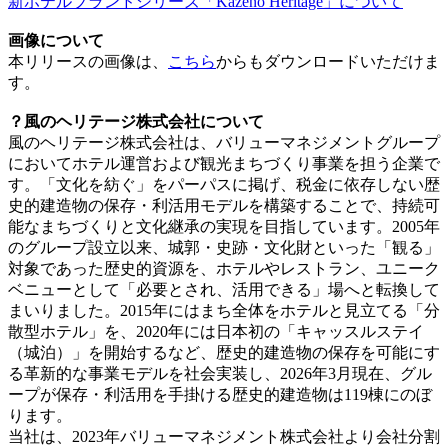
新ホテルブランドシリーズ「Kazeno Heritage」について
画像について
本リリースの画像は、
こちら
からもダウンロードいただけま
す。
？風のヘリテージ株式会社について
風のヘリテージ株式会社は、バリューマネジメントグループ
においてホテル運営および観光まちづくり事業を担う企業で
す。「文化を紡ぐ」をパーパスに掲げ、税金に依存しない歴
史的建造物の保存・利活用モデルを構築することで、持続可
能なまちづくりと文化継承の実現を目指しています。2005年
のグループ設立以来、城郭・史跡・文化財といった「観る」
対象であった歴史的資源を、ホテルやレストラン、ユニーク
ベニューとして「必要とされ、活用できる」場へと転換して
まいりました。2015年にはまち全体をホテルと見立てる「分
散型ホテル」を、2020年には日本初の「キャッスルステイ
（城泊）」を開始するなど、歴史的建造物の保存を可能にす
る革新的な事業モデルを社会実装し、2026年3月現在、グル
ープが保存・利活用を手掛ける歴史的建造物は119棟にのぼ
ります。
当社は、2023年バリューマネジメント株式会社より会社分割