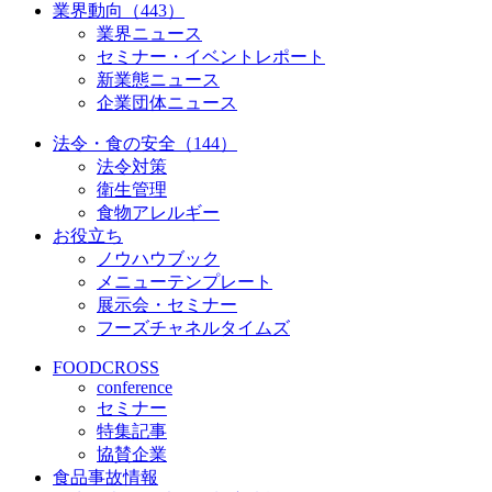
業界動向（443）
業界ニュース
セミナー・イベントレポート
新業態ニュース
企業団体ニュース
法令・食の安全（144）
法令対策
衛生管理
食物アレルギー
お役立ち
ノウハウブック
メニューテンプレート
展示会・セミナー
フーズチャネルタイムズ
FOODCROSS
conference
セミナー
特集記事
協賛企業
食品事故情報