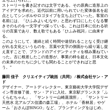
立ち上げられた。
ストーリーを書き記すのは文字である。その原典に造形上の
アイデアを求めた。近代以前に用いられていた変体仮名を起
点としてシンボルやロゴタイプを立ち上げていった。客室の
名前には、「ひふみよいむなや」と思わず口にしたくなる響
きそのものを一文字ずつ採っている。これは日本に伝わる祈
りの言葉であり、数え歌でもある「ひふみ祝詞」に由来す
る。
このようにして、連綿と続く時間や途切れることなく受け継
がれる文化というものを、言葉や文字の側面から繰り返し捉
え直すことで、ブランドのアイデンティティを積み重ねてい
った。古に根差したこの造形が、事業の枠を超え、日本文化
の未来のかたちに少しでも関わることができればと思
う。”
藤田 佳子 クリエイティブ統括（共同） / 株式会社サン・ア
ド
デザイナー、アートディレクター。東京藝術大学大学院デザ
イン専攻修了後、サン・アドに入社。東京駅グランスタ「ふ
くらむちゃん」、「サントリー山崎蒸溜所」、「サントリー
天然水 北アルプス信濃の森工場」、ホテル「香林居」やゲ
ーム「おさんぽBINGO」など、ブランディングをはじめ、