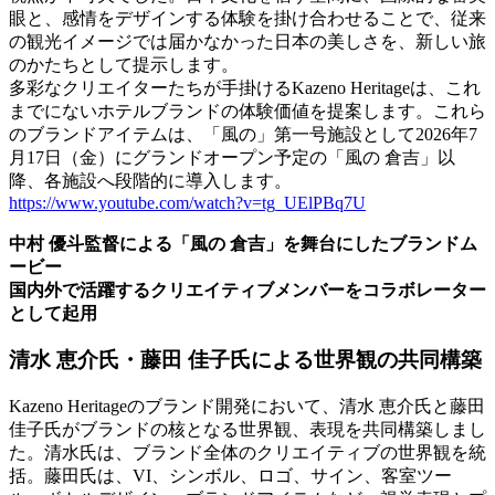
眼と、感情をデザインする体験を掛け合わせることで、従来
の観光イメージでは届かなかった日本の美しさを、新しい旅
のかたちとして提示します。
多彩なクリエイターたちが手掛けるKazeno Heritageは、これ
までにないホテルブランドの体験価値を提案します。これら
のブランドアイテムは、「風の」第一号施設として2026年7
月17日（金）にグランドオープン予定の「風の 倉吉」以
降、各施設へ段階的に導入します。
https://www.youtube.com/watch?v=tg_UElPBq7U
中村 優斗監督による「風の 倉吉」を舞台にしたブランドム
ービー
国内外で活躍するクリエイティブメンバーをコラボレーター
として起用
清水 恵介氏・藤田 佳子氏による世界観の共同構築
Kazeno Heritageのブランド開発において、清水 恵介氏と藤田
佳子氏がブランドの核となる世界観、表現を共同構築しまし
た。清水氏は、ブランド全体のクリエイティブの世界観を統
括。藤田氏は、VI、シンボル、ロゴ、サイン、客室ツー