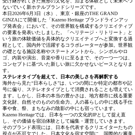
受け継がれてきた無形の文化を、泊まる体験として未来へつ
ないでいく新ホテルブランドシリーズです。
本日2026年6月3日（水）、東京・銀座のTHE GRAND
GINZAにて開催した「Kazeno Heritage ブランドラインアッ
プ発表会」において、その世界観を構成するクリエイティブ
の要素を発表いたしました。「ヘリテージ・リトリート」と
いう旅の体験価値を具体的なクリエイティブへと変換する過
程として、国内外で活躍するコラボレーターが参加。世界観
の礎となる施設名称やステートメントから、シンボルやロ
ゴ、内装や演出、音楽や香りに至るまで、その一つ一つは、
コンセプトに基づいた新しい旅に欠かせないピースとなりま
す。
ステレオタイプを超えて、日本の美しさを再解釈する
海外から見た“日本らしさ”は、いつの間にか特定の都市や記
号に偏り、ステレオタイプとして消費されることも増えてい
ます。しかし、日本の本当の豊かさは、地方都市に残る重要
文化財、自然そのものの生命力、人の暮らしの中に残る手仕
事や食、祭、まちなみの陰影の中にも宿っています。
Kazeno Heritageでは、日本を一つの文化的IPとして捉え直
し、その価値を宿泊体験として編集・運営していきます。
そのブランド表現には、日本を代表するクリエイターたちの
視点が不可欠でした。日本文化を宿す空間に、国際的な審美