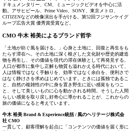
ドキュメンタリー、CM、ミュージックビデオを中心に活
動。アサヒビール、Prime Video、SONY、東京メトロ、
CITIZENなどの映像演出を手がける。第52回フジサンケイグ
ループ広告大賞 優秀賞受賞など。
CMO 牛木 裕美によるブランド哲学
「土地が紡ぐ風を届ける。」心身と土地に、回復と再生をも
たらす滞在へ。その土地に深く根ざした文化財や歴史的建造
物を再生し、その価値を現代の滞在体験として再発見する。
人口が都市に集中し正解も物質も溢れかえる時代において、
人は情報ではなく手触りを、効率ではなく余白を、便利さで
はなく静けさを求めはじめています。ときには孤独であるこ
と、自然の複雑性の中に身を置き野生に近い感覚をもつこ
と、そして美しいものに心を動かされる時間。そうした人間
らしい感覚を取り戻し好奇心に導かれることが、これからの
旅の価値になると考えています。
牛木 裕美 Brand & Experience統括 / 風のヘリテージ株式会
社 CMO
一貫して、顧客理解を起点に「コンテンツの価値を届く形に