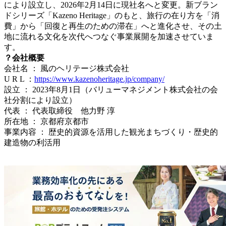
により設立し、2026年2月14日に現社名へと変更。新ブラン
ドシリーズ「Kazeno Heritage」のもと、旅行の在り方を「消
費」から「回復と再生のための滞在」へと進化させ、その土
地に流れる文化を次代へつなぐ事業展開を加速させていま
す。
？会社概要
会社名 ： 風のヘリテージ株式会社
U R L ：
https://www.kazenoheritage.jp/company/
設立 ： 2023年8月1日（バリューマネジメント株式会社の会
社分割により設立）
代表 ： 代表取締役 他力野 淳
所在地 ： 京都府京都市
事業内容 ： 歴史的資源を活用した観光まちづくり・歴史的
建造物の利活用