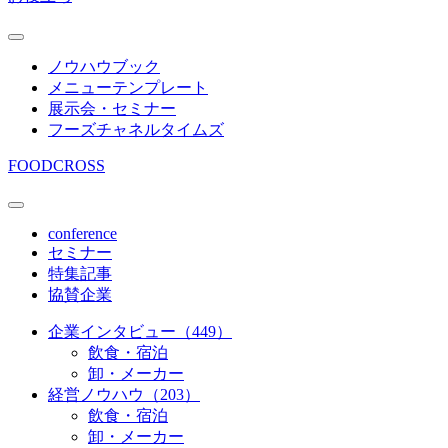
ノウハウブック
メニューテンプレート
展示会・セミナー
フーズチャネルタイムズ
FOODCROSS
conference
セミナー
特集記事
協賛企業
企業インタビュー（449）
飲食・宿泊
卸・メーカー
経営ノウハウ（203）
飲食・宿泊
卸・メーカー