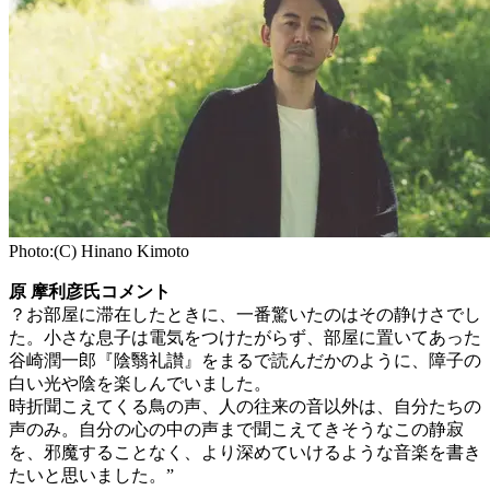
Photo:(C) Hinano Kimoto
原 摩利彦氏コメント
？お部屋に滞在したときに、一番驚いたのはその静けさでし
た。小さな息子は電気をつけたがらず、部屋に置いてあった
谷崎潤一郎『陰翳礼讃』をまるで読んだかのように、障子の
白い光や陰を楽しんでいました。
時折聞こえてくる鳥の声、人の往来の音以外は、自分たちの
声のみ。自分の心の中の声まで聞こえてきそうなこの静寂
を、邪魔することなく、より深めていけるような音楽を書き
たいと思いました。”