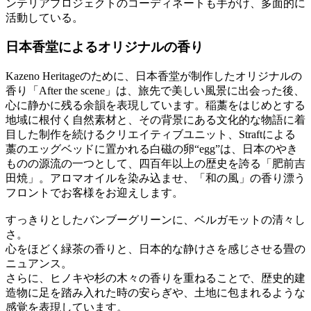
ンテリアプロジェクトのコーディネートも手がけ、多面的に
活動している。
日本香堂によるオリジナルの香り
Kazeno Heritageのために、日本香堂が制作したオリジナルの
香り「After the scene」は、旅先で美しい風景に出会った後、
心に静かに残る余韻を表現しています。稲藁をはじめとする
地域に根付く自然素材と、その背景にある文化的な物語に着
目した制作を続けるクリエイティブユニット、Straftによる
藁のエッグベッドに置かれる白磁の卵“egg”は、日本のやき
ものの源流の一つとして、四百年以上の歴史を誇る「肥前吉
田焼」。アロマオイルを染み込ませ、「和の風」の香り漂う
フロントでお客様をお迎えします。
すっきりとしたバンブーグリーンに、ベルガモットの清々し
さ。
心をほどく緑茶の香りと、日本的な静けさを感じさせる畳の
ニュアンス。
さらに、ヒノキや杉の木々の香りを重ねることで、歴史的建
造物に足を踏み入れた時の安らぎや、土地に包まれるような
感覚を表現しています。