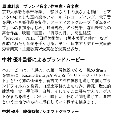
原 摩利彦 ブランド音楽 / 作曲家・音楽家
京都大学教育学部卒業。「静けさの中の強さ」を軸に、ピア
ノを中心とした室内楽やフィールドレコーディング、電子音
を用いた音響作品を制作。アーティストグループ「ダムタイ
プ」への参加をはじめ、野田秀樹、名和晃平、森山未來らの
舞台作品、映画『国宝』『流浪の月』、羽生結弦
『Prequel』、NHK『日曜美術館』（坂本美雨と共作）など
多岐にわたり音楽を手がける。第49回日本アカデミー賞最優
秀音楽賞・主題歌賞W受賞など受賞歴多数。
中村 優斗監督によるブランドムービー
本ムービーは、「風の」の第一号施設である「風の 倉吉」
を舞台に、Kazeno Heritageが考える「ヘリテージ・リトリー
ト」という旅の価値を、倉吉での滞在体験を通して描くブラ
ンドフィルムを発表。白壁土蔵群のまちなみ、赤瓦、歴史的
建造物、食、手仕事、自然、そしてそこに暮らす人々。ゲス
トがまちを歩き、出会い、味わい、休む時間を通じて、倉吉
という土地そのものに滞在していく様子を描きます。
中村 優斗 映像監督 / シネマトグラファー