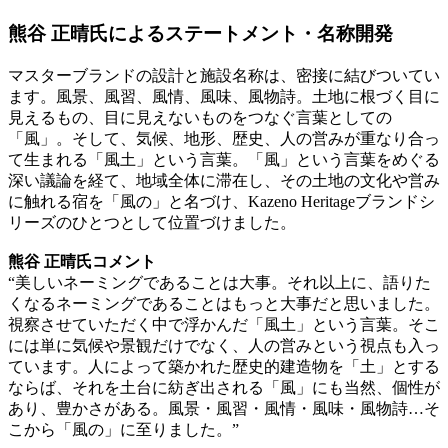
熊谷 正晴氏によるステートメント・名称開発
マスターブランドの設計と施設名称は、密接に結びついてい
ます。風景、風習、風情、風味、風物詩。土地に根づく目に
見えるもの、目に見えないものをつなぐ言葉としての
「風」。そして、気候、地形、歴史、人の営みが重なり合っ
て生まれる「風土」という言葉。「風」という言葉をめぐる
深い議論を経て、地域全体に滞在し、その土地の文化や営み
に触れる宿を「風の」と名づけ、Kazeno Heritageブランドシ
リーズのひとつとして位置づけました。
熊谷 正晴氏コメント
“美しいネーミングであることは大事。それ以上に、語りた
くなるネーミングであることはもっと大事だと思いました。
視察させていただく中で浮かんだ「風土」という言葉。そこ
には単に気候や景観だけでなく、人の営みという視点も入っ
ています。人によって築かれた歴史的建造物を「土」とする
ならば、それを土台に紡ぎ出される「風」にも当然、個性が
あり、豊かさがある。風景・風習・風情・風味・風物詩…そ
こから「風の」に至りました。”