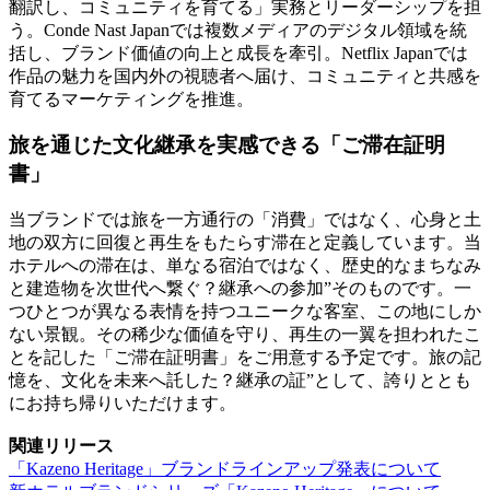
翻訳し、コミュニティを育てる」実務とリーダーシップを担
う。Conde Nast Japanでは複数メディアのデジタル領域を統
括し、ブランド価値の向上と成長を牽引。Netflix Japanでは
作品の魅力を国内外の視聴者へ届け、コミュニティと共感を
育てるマーケティングを推進。
旅を通じた文化継承を実感できる「ご滞在証明
書」
当ブランドでは旅を一方通行の「消費」ではなく、心身と土
地の双方に回復と再生をもたらす滞在と定義しています。当
ホテルへの滞在は、単なる宿泊ではなく、歴史的なまちなみ
と建造物を次世代へ繋ぐ？継承への参加”そのものです。一
つひとつが異なる表情を持つユニークな客室、この地にしか
ない景観。その稀少な価値を守り、再生の一翼を担われたこ
とを記した「ご滞在証明書」をご用意する予定です。旅の記
憶を、文化を未来へ託した？継承の証”として、誇りととも
にお持ち帰りいただけます。
関連リリース
「Kazeno Heritage」ブランドラインアップ発表について