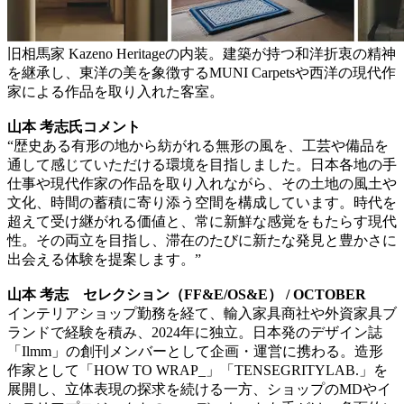
旧相馬家 Kazeno Heritageの内装。建築が持つ和洋折衷の精神
を継承し、東洋の美を象徴するMUNI Carpetsや西洋の現代作
家による作品を取り入れた客室。
山本 考志氏コメント
“歴史ある有形の地から紡がれる無形の風を、工芸や備品を
通して感じていただける環境を目指しました。日本各地の手
仕事や現代作家の作品を取り入れながら、その土地の風土や
文化、時間の蓄積に寄り添う空間を構成しています。時代を
超えて受け継がれる価値と、常に新鮮な感覚をもたらす現代
性。その両立を目指し、滞在のたびに新たな発見と豊かさに
出会える体験を提案します。”
山本 考志 セレクション（FF&E/OS&E） / OCTOBER
インテリアショップ勤務を経て、輸入家具商社や外資家具ブ
ランドで経験を積み、2024年に独立。日本発のデザイン誌
「Ilmm」の創刊メンバーとして企画・運営に携わる。造形
作家として「HOW TO WRAP_」「TENSEGRITYLAB.」を
展開し、立体表現の探求を続ける一方、ショップのMDやイ