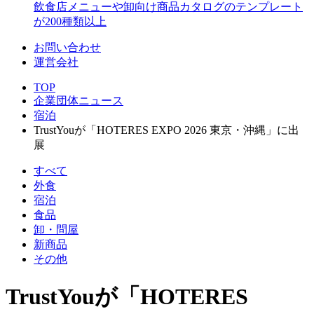
飲食店メニューや卸向け商品カタログのテンプレート
が200種類以上
お問い合わせ
運営会社
TOP
企業団体ニュース
宿泊
TrustYouが「HOTERES EXPO 2026 東京・沖縄」に出
展
すべて
外食
宿泊
食品
卸・問屋
新商品
その他
TrustYouが「HOTERES