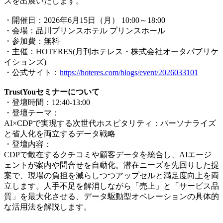
スを出展いたします。
・開催日：2026年6月15日（月） 10:00～18:00
・会場：品川プリンスホテル プリンスホール
・参加費：無料
・主催：HOTERES(月刊ホテレス・株式会社オータパブリケ
イションズ)
・公式サイト：
https://hoteres.com/blogs/event/2026033101
TrustYouセミナーについて
・登壇時間：12:40-13:00
・登壇テーマ：
AI×CDPで実現する次世代ホスピタリティ：パーソナライズ
と省人化を両立するデータ戦略
・登壇内容：
CDPで散在するクチコミや顧客データを統合し、AIエージ
ェントが案内や問合せを自動化。潜在ニーズを先回りした提
案で、現場の負担を減らしつつアップセルと満足度向上を両
立します。人手不足を解消しながら「売上」と「サービス品
質」を最大化させる、データ駆動型オペレーションの具体的
な活用法を解説します。