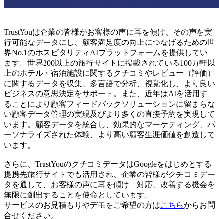
TrustYouは企業の皆様がお客様の声に耳を傾け、その声を実
行可能なデータにし、顧客満足度の向上につなげるための世
界No.1のホスピタリティAIプラットフォームを提供してい
ます。世界200以上の旅行サイトに掲載されている100万軒以
上のホテル・宿泊施設に関するクチコミやレビュー（評価）
に関するデータを収集、多言語で分析、視覚化し、より良い
ビジネスの意思決定をサポート。また、近年はAIを活用す
ることにより顧客フィードバックソリューションに留まらな
い顧客データ管理の実現及びより多くの直接予約を実現して
います。顧客データを統合し、効果的なマーケティング、パ
ーソナライズされた体験、より高い顧客生涯価値を創造して
います。
さらに、TrustYouのクチコミデータはGoogleをはじめとする
提携先旅行サイトでも活用され、企業の皆様がクチコミデー
タを通して、お客様の声に耳を傾け、対応、改善する機会を
無限に創出することを使命としています。
サービスのお見積もりやデモをご希望の方は
こちら
からお問
合せください。