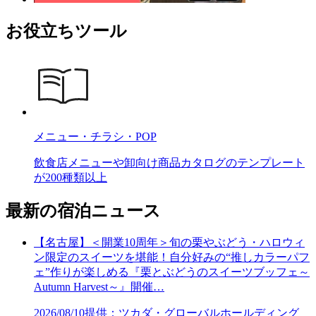
お役立ちツール
メニュー・チラシ・POP
飲食店メニューや卸向け商品カタログのテンプレート
が200種類以上
最新の宿泊ニュース
【名古屋】＜開業10周年＞旬の栗やぶどう・ハロウィ
ン限定のスイーツを堪能！自分好みの“推しカラーパフ
ェ”作りが楽しめる『栗とぶどうのスイーツブッフェ～
Autumn Harvest～』開催…
2026/08/10
提供：ツカダ・グローバルホールディング