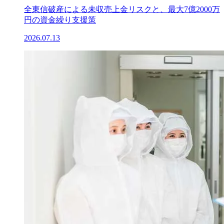
全東信破産による未収売上金リスクと、最大7億2000万
円の資金繰り支援策
2026.07.13