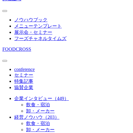
ノウハウブック
メニューテンプレート
展示会・セミナー
フーズチャネルタイムズ
FOODCROSS
conference
セミナー
特集記事
協賛企業
企業インタビュー（449）
飲食・宿泊
卸・メーカー
経営ノウハウ（203）
飲食・宿泊
卸・メーカー