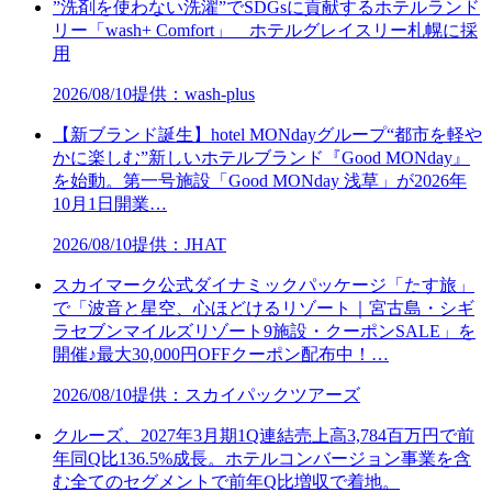
”洗剤を使わない洗濯”でSDGsに貢献するホテルランド
リー「wash+ Comfort」 ホテルグレイスリー札幌に採
用
2026/08/10
提供：wash-plus
【新ブランド誕生】hotel MONdayグループ“都市を軽や
かに楽しむ”新しいホテルブランド『Good MONday』
を始動。第一号施設「Good MONday 浅草」が2026年
10月1日開業…
2026/08/10
提供：JHAT
スカイマーク公式ダイナミックパッケージ「たす旅」
で「波音と星空、心ほどけるリゾート｜宮古島・シギ
ラセブンマイルズリゾート9施設・クーポンSALE」を
開催♪最大30,000円OFFクーポン配布中！…
2026/08/10
提供：スカイパックツアーズ
クルーズ、2027年3月期1Q連結売上高3,784百万円で前
年同Q比136.5%成長。ホテルコンバージョン事業を含
む全てのセグメントで前年Q比増収で着地。