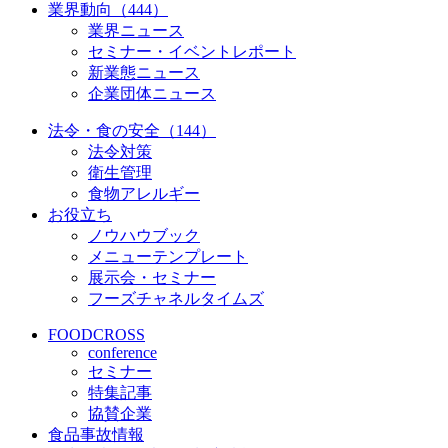
業界動向（444）
業界ニュース
セミナー・イベントレポート
新業態ニュース
企業団体ニュース
法令・食の安全（144）
法令対策
衛生管理
食物アレルギー
お役立ち
ノウハウブック
メニューテンプレート
展示会・セミナー
フーズチャネルタイムズ
FOODCROSS
conference
セミナー
特集記事
協賛企業
食品事故情報