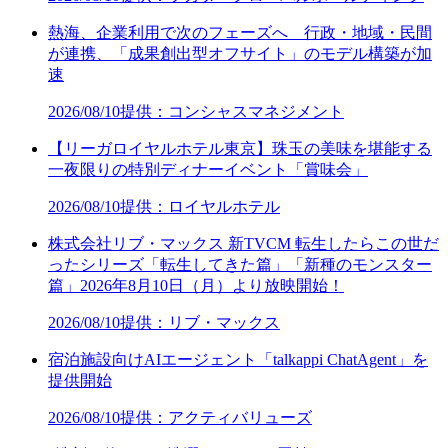
熱海、企業利用で次のフェーズへ 行政・地域・民間
が連携、「成果創出型オフサイト」のモデル構築が加
速
2026/08/10
提供：コンシャスマネジメント
【リーガロイヤルホテル東京】珠玉の美味を堪能する
一夜限りの特別ディナーイベント「賞味会」
2026/08/10
提供：ロイヤルホテル
株式会社リブ・マックス 新TVCM 転生したらこの世だ
ったシリーズ「転生してきた篇」「新種のモンスター
篇」2026年8月10日（月）より放映開始！
2026/08/10
提供：リブ・マックス
宿泊施設向けAIエージェント「talkappi ChatAgent」を
提供開始
2026/08/10
提供：アクティバリューズ