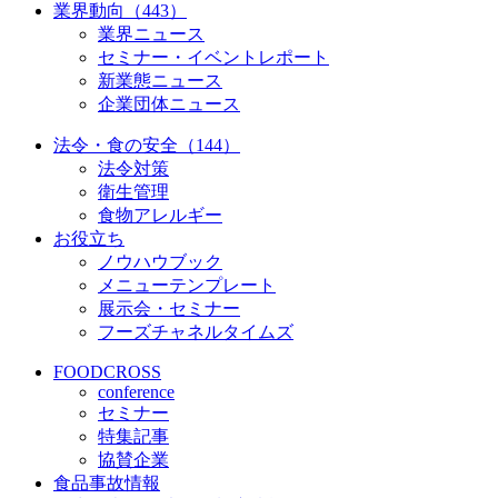
業界動向（443）
業界ニュース
セミナー・イベントレポート
新業態ニュース
企業団体ニュース
法令・食の安全（144）
法令対策
衛生管理
食物アレルギー
お役立ち
ノウハウブック
メニューテンプレート
展示会・セミナー
フーズチャネルタイムズ
FOODCROSS
conference
セミナー
特集記事
協賛企業
食品事故情報