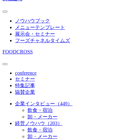
ノウハウブック
メニューテンプレート
展示会・セミナー
フーズチャネルタイムズ
FOODCROSS
conference
セミナー
特集記事
協賛企業
企業インタビュー（449）
飲食・宿泊
卸・メーカー
経営ノウハウ（203）
飲食・宿泊
卸・メーカー