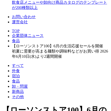
飲食店メニューや卸向け商品カタログのテンプレート
が200種類以上
お問い合わせ
運営会社
TOP
企業団体ニュース
食品
【ローソンストア100】6月の生活応援セールを開催
初夏に需要が高まる麺類や調味料などがお買い得 2026
年6月10日(水)より2週間開催
すべて
外食
宿泊
食品
卸・問屋
新商品
その他
【ローソンストア100】6月の