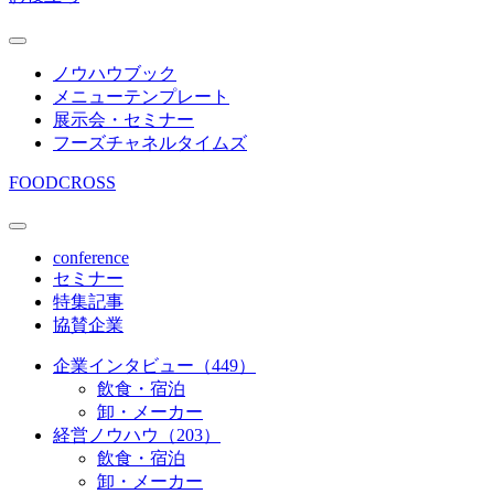
ノウハウブック
メニューテンプレート
展示会・セミナー
フーズチャネルタイムズ
FOODCROSS
conference
セミナー
特集記事
協賛企業
企業インタビュー（449）
飲食・宿泊
卸・メーカー
経営ノウハウ（203）
飲食・宿泊
卸・メーカー