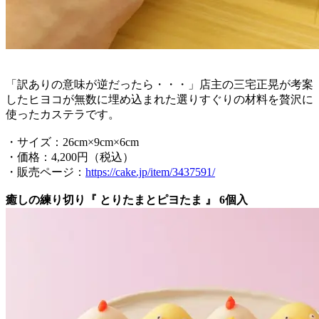
「訳ありの意味が逆だったら・・・」店主の三宅正晃が考案
したヒヨコが無数に埋め込まれた選りすぐりの材料を贅沢に
使ったカステラです。
・サイズ：26cm×9cm×6cm
・価格：4,200円（税込）
・販売ページ：
https://cake.jp/item/3437591/
癒しの練り切り『 とりたまとピヨたま 』 6個入