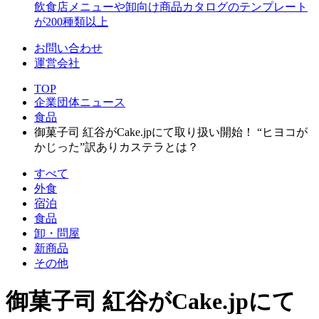
飲食店メニューや卸向け商品カタログのテンプレート
が200種類以上
お問い合わせ
運営会社
TOP
企業団体ニュース
食品
御菓子司 紅谷がCake.jpにて取り扱い開始！ “ヒヨコが
かじった”訳ありカステラとは？
すべて
外食
宿泊
食品
卸・問屋
新商品
その他
御菓子司 紅谷がCake.jpにて