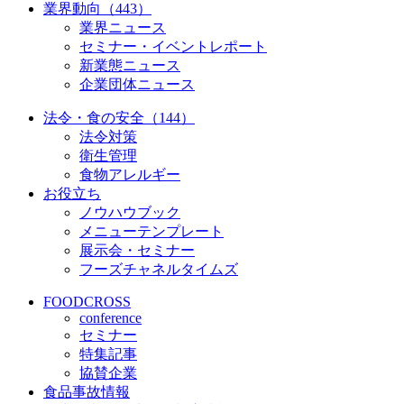
業界動向（443）
業界ニュース
セミナー・イベントレポート
新業態ニュース
企業団体ニュース
法令・食の安全（144）
法令対策
衛生管理
食物アレルギー
お役立ち
ノウハウブック
メニューテンプレート
展示会・セミナー
フーズチャネルタイムズ
FOODCROSS
conference
セミナー
特集記事
協賛企業
食品事故情報