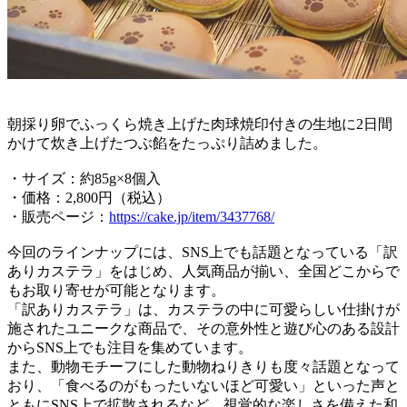
朝採り卵でふっくら焼き上げた肉球焼印付きの生地に2日間
かけて炊き上げたつぶ餡をたっぷり詰めました。
・サイズ：約85g×8個入
・価格：2,800円（税込）
・販売ページ：
https://cake.jp/item/3437768/
今回のラインナップには、SNS上でも話題となっている「訳
ありカステラ」をはじめ、人気商品が揃い、全国どこからで
もお取り寄せが可能となります。
「訳ありカステラ」は、カステラの中に可愛らしい仕掛けが
施されたユニークな商品で、その意外性と遊び心のある設計
からSNS上でも注目を集めています。
また、動物モチーフにした動物ねりきりも度々話題となって
おり、「食べるのがもったいないほど可愛い」といった声と
ともにSNS上で拡散されるなど、視覚的な楽しさを備えた和