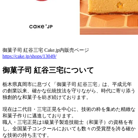
御菓子司 紅谷三宅 Cake.jp内販売ページ
https://cake.jp/shops/13049/
御菓子司 紅谷三宅について
栃木県真岡市に息づく「御菓子司 紅谷三宅」は、平成元年
の創業以来、確かな伝統技法を守りながら、時代に寄り添う
独創的な和菓子を紡ぎ続けております。
現在は二代目・三宅正晃を中心に、技術の粋を集めた精緻な
和菓子作りに邁進しております。
職人・三宅正晃は1級菓子製造技能士（和菓子）の資格を有
し、全国菓子コンクールにおいても数々の受賞歴を誇る確か
な技術の持ち主です。