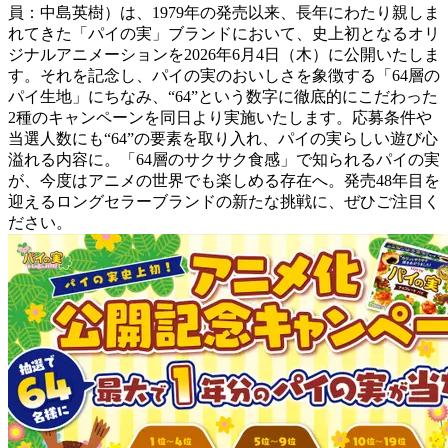
員：中島英樹）は、1979年の発売以来、長年にわたり親しま
れてきた「パイの実」ブランドにおいて、史上初となるオリ
ジナルアニメーションを2026年6月4日（木）に公開いたしま
す。それを記念し、パイの実のおいしさを象徴する「64層の
パイ生地」にちなみ、“64”という数字に徹底的にこだわった
2種のキャンペーンを同日より実施いたします。応募条件や
当選人数にも“64”の要素を取り入れ、パイの実らしい遊び心
溢れる内容に。「64層のサクサク食感」で知られるパイの実
が、今度はアニメの世界でも楽しめる存在へ。発売48年目を
迎えるロングセラーブランドの新たな挑戦に、ぜひご注目く
ださい。