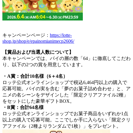
キャンペーンページ：
https://lotte-
shop.jp/shop/e/epainomianimecp2606/
【賞品および当選人数について】
本キャンペーンでは、パイの層の数「64」に徹底してこだわ
り、以下の2つの賞を用意しています。
・A賞：合計10名様（6＋4名）
ロッテ公式オンラインショップで税込6,464円以上の購入で
応募可能。パイの実を含む「夢のお菓子詰め合わせ」と、ア
ニメの名シーンをデザインした「限定クリアファイル2種」
をセットにした豪華ギフトBOX。
・B賞：合計64名様
ロッテ公式オンラインショップでお菓子商品をいずれか1点
以上の購入で応募可能。ここでしか手に入らない「限定クリ
アファイル（2種よりランダムで1枚）」をプレゼント。