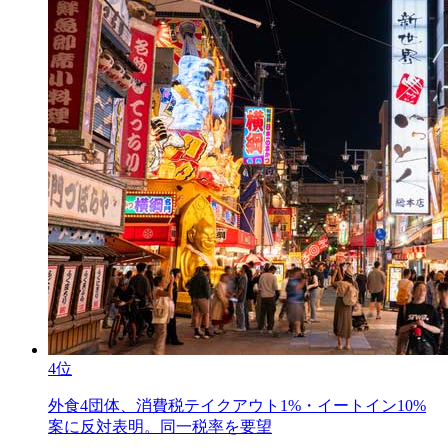
4位
外食4団体、消費税テイクアウト1%・イートイン10%
案に反対表明。同一税率を要望