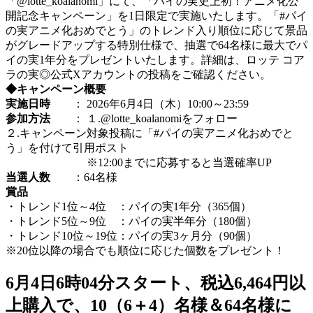
「@lotte_koalanomi」にて、「パイの実史上初！アニメ化公
開記念キャンペーン」を1日限定で実施いたします。「#パイ
の実アニメ化おめでとう」のトレンド入り順位に応じて景品
がグレードアップする特別仕様で、抽選で64名様に最大でパ
イの実1年分をプレゼントいたします。詳細は、ロッテ コア
ラの実◎公式Xアカウントの投稿をご確認ください。
◆キャンペーン概要
実施日時
： 2026年6月4日（木）10:00～23:59
参加方法
： １.@lotte_koalanomiをフォロー
２.キャンペーン対象投稿に「#パイの実アニメ化おめでと
う」を付けて引用ポスト
※12:00までに応募すると当選確率UP
当選人数
：64名様
賞品
・トレンド1位～4位 ：パイの実1年分（365個）
・トレンド5位～9位 ：パイの実半年分（180個）
・トレンド10位～19位：パイの実3ヶ月分（90個）
※20位以降の場合でも順位に応じた個数をプレゼント！
6月4日6時04分スタート、税込6,464円以
上購入で、10（6＋4）名様＆64名様に