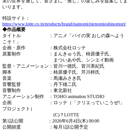
実の世界を通して、皆さまに「推し」の楽しみを提案してま
いります。
特設サイト：
https://www.lotte.co.jp/products/brand/painomi/pienomioshinomori/
◆作品概要
タイトル ：アニメ「パイの実 おしの森へよう
こそ！」
企画・原作 ：株式会社ロッテ
原案制作 ：まんきゅう氏、柿原優子氏、
まついあや氏、シンエイ動画
監督・アニメーション：皆川一徳氏、皆川美紀氏
脚本 ：柿原優子氏、芹川梓氏
音楽 ：馬瀬みさき氏
音響監督 ：丹下雄二氏
音響制作 ：東北新社
アニメーション制作 ：TOHO animation STUDIO
企画 ：ロッテ（「クリエっていこうぜ!」
プロジェクト）
(C)？LOTTE
第1話公開 ：2026年6月4日(木) 00:00
公開頻度 ：毎月1話公開予定