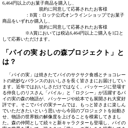
6,464円以上のお菓子商品を購入し、
規約に同意して応募されたお客様
：B賞：ロッテ公式オンラインショップでお菓子
商品をいずれか購入し、
規約に同意して応募されたお客様
※A賞においては税込6,464円以上ご購入を1口と
して応募いただけます。
「パイの実 おしの森プロジェクト」と
は？
「パイの実」は焼きたてパイのサクサク食感とチョコレー
トの絶妙なバランスのおいしさを長く皆さまにお届けしてい
ます。近年ではおいしさだけではなく、パッケージに登場す
る仲良しのリスさん「パイル」と「ロクシー」が活躍するパ
イの実の森の物語が、パッケージや絵本でも展開され大変好
評です。そこでパイの実チームでは、もっと皆さまに楽しん
でいただきたいという思いから今回のプロジェクトを始動さ
せ、物語の世界観の解像度を上げることを模索してきまし
た。森の仲間として続々と新キャラクターも登場し、パイの