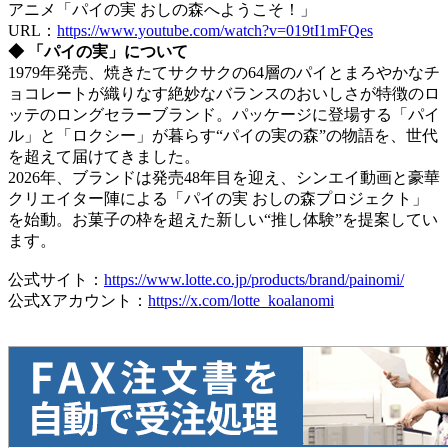
アニメ「パイの実 おしの森へようこそ！」
URL：
https://www.youtube.com/watch?v=019tI1mFQes
◆ 「パイの実」について
1979年発売、焼きたてサクサクの64層のパイとまろやかなチ
ョコレートが織りなす絶妙なバランスのおいしさが特徴のロ
ッテのロングセラーブランド。パッケージに登場する「パイ
ル」と「ロクシー」が暮らす“パイの実の森”の物語を、世代
を超えて届けてきました。
2026年、ブランドは発売48年目を迎え、シンエイ動画と豪華
クリエイター陣による「パイの実 おしの森プロジェクト」
を始動。お菓子の枠を超えた新しい“推し体験”を提案してい
ます。
公式サイト：
https://www.lotte.co.jp/products/brand/painomi/
公式Xアカウント：
https://x.com/lotte_koalanomi