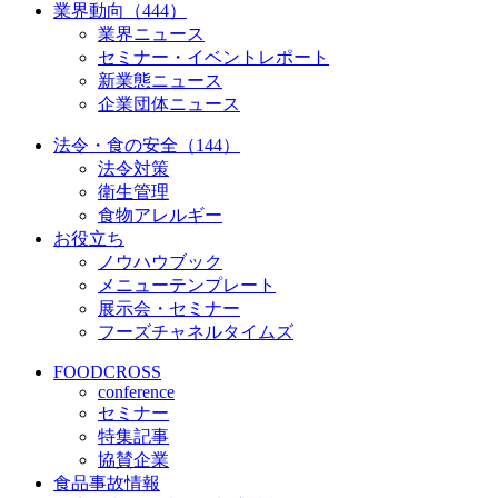
業界動向（444）
業界ニュース
セミナー・イベントレポート
新業態ニュース
企業団体ニュース
法令・食の安全（144）
法令対策
衛生管理
食物アレルギー
お役立ち
ノウハウブック
メニューテンプレート
展示会・セミナー
フーズチャネルタイムズ
FOODCROSS
conference
セミナー
特集記事
協賛企業
食品事故情報