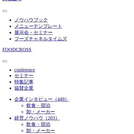
ノウハウブック
メニューテンプレート
展示会・セミナー
フーズチャネルタイムズ
FOODCROSS
conference
セミナー
特集記事
協賛企業
企業インタビュー（449）
飲食・宿泊
卸・メーカー
経営ノウハウ（203）
飲食・宿泊
卸・メーカー