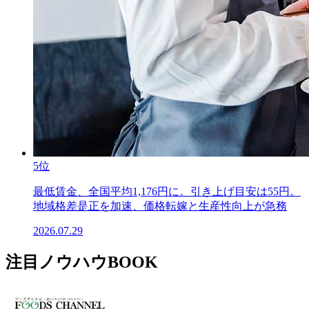
5位
最低賃金、全国平均1,176円に。引き上げ目安は55円。
地域格差是正を加速、価格転嫁と生産性向上が急務
2026.07.29
注目ノウハウBOOK