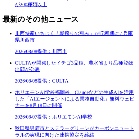
が200種類以上
最新のその他ニュース
川西特産いちじく「朝採りの恵み」が収穫期に / 兵庫
県川西市
2026/08/08
提供：川西市
CULTAが開発したイチゴ3品種、農水省より品種登録
出願が公表
2026/08/08
提供：CULTA
ホリエモンAI学校福岡校、Claudeなどの生成AIを活用
した「AIエージェントによる業務自動化」無料ウェビ
ナーを8月18日に開催
2026/08/07
提供：ホリエモンAI学校
秋田県男鹿市とステラーグリーンがカーボンニュート
ラルの実現に向けた連携協定を締結