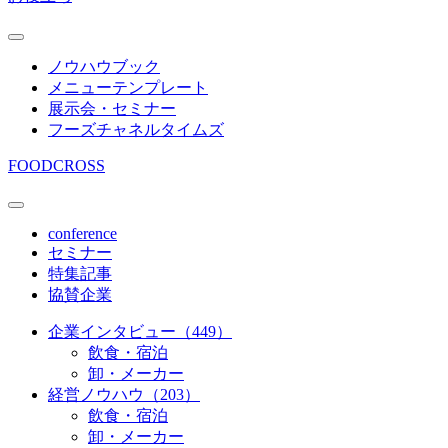
ノウハウブック
メニューテンプレート
展示会・セミナー
フーズチャネルタイムズ
FOODCROSS
conference
セミナー
特集記事
協賛企業
企業インタビュー（449）
飲食・宿泊
卸・メーカー
経営ノウハウ（203）
飲食・宿泊
卸・メーカー