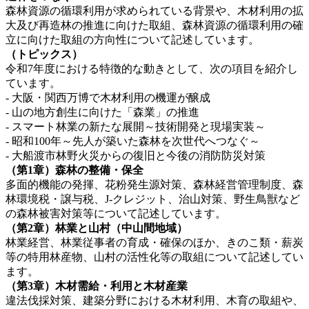
森林資源の循環利用が求められている背景や、木材利用の拡
大及び再造林の推進に向けた取組、森林資源の循環利用の確
立に向けた取組の方向性について記述しています。
（トピックス）
令和7年度における特徴的な動きとして、次の項目を紹介し
ています。
- 大阪・関西万博で木材利用の機運が醸成
- 山の地方創生に向けた「森業」の推進
- スマート林業の新たな展開～技術開発と現場実装～
- 昭和100年～先人が築いた森林を次世代へつなぐ～
- 大船渡市林野火災からの復旧と今後の消防防災対策
（第1章）森林の整備・保全
多面的機能の発揮、花粉発生源対策、森林経営管理制度、森
林環境税・譲与税、J-クレジット、治山対策、野生鳥獣など
の森林被害対策等について記述しています。
（第2章）林業と山村（中山間地域）
林業経営、林業従事者の育成・確保のほか、きのこ類・薪炭
等の特用林産物、山村の活性化等の取組について記述してい
ます。
（第3章）木材需給・利用と木材産業
違法伐採対策、建築分野における木材利用、木育の取組や、