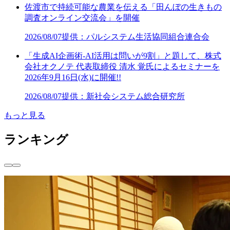
佐渡市で持続可能な農業を伝える「田んぼの生きもの
調査オンライン交流会」を開催
2026/08/07
提供：パルシステム生活協同組合連合会
「生成AI企画術-AI活用は問いが9割」と題して、株式
会社オクノテ 代表取締役 清水 覚氏によるセミナーを
2026年9月16日(水)に開催!!
2026/08/07
提供：新社会システム総合研究所
もっと見る
ランキング