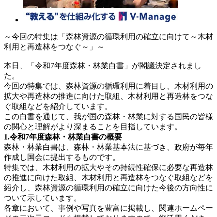
～今回の特集は「森林資源の循環利用の確立に向けて～木材
利用と再造林をつなぐ～」～
本日、「令和7年度森林・林業白書」が閣議決定されまし
た。
今回の特集では、森林資源の循環利用に着目し、木材利用の
拡大や再造林の推進に向けた取組、木材利用と再造林をつな
ぐ取組などを紹介しています。
この白書を通じて、我が国の森林・林業に対する国民の皆様
の関心と理解がより深まることを目指しています。
1.令和7年度森林・林業白書の概要
森林・林業白書は、森林・林業基本法に基づき、政府が毎年
作成し国会に提出するものです。
特集では、木材利用の拡大やその持続性確保に必要な再造林
の推進に向けた取組、木材利用と再造林をつなぐ取組などを
紹介し、森林資源の循環利用の確立に向けた今後の方向性に
ついて示しています。
各章において、事例や写真を豊富に掲載し、関連ホームペー