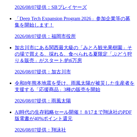
2026/08/07
提供：SBプレイヤーズ
「Deep Tech Expansion Program 2026」参加企業等の募
集を開始します！
2026/08/07
提供：福岡市役所
加古川市にある関西最大級の「みとろ観光果樹園」そ
の場で買える、採れる、食べられる夏限定「ぶどう狩
り＆販売」がスタート/約6万房
2026/08/07
提供：加古川市
令和8年熊本地震を受け、雨風太陽が被災した生産者を
支援する「応援商品」3種の販売を開始
2026/08/07
提供：雨風太陽
AI時代の生存戦略セール開催！ 8/17まで翔泳社のPDF
版電書が40%ポイント還元
2026/08/07
提供：翔泳社