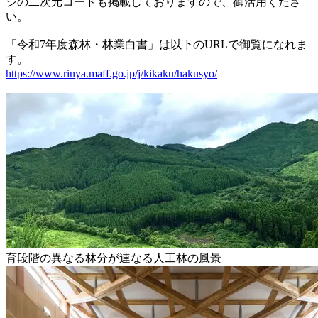
ジの二次元コードも掲載しておりますので、御活用くださ
い。
「令和7年度森林・林業白書」は以下のURLで御覧になれま
す。
https://www.rinya.maff.go.jp/j/kikaku/hakusyo/
育段階の異なる林分が連なる人工林の風景