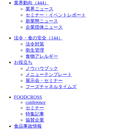
業界動向（444）
業界ニュース
セミナー・イベントレポート
新業態ニュース
企業団体ニュース
法令・食の安全（144）
法令対策
衛生管理
食物アレルギー
お役立ち
ノウハウブック
メニューテンプレート
展示会・セミナー
フーズチャネルタイムズ
FOODCROSS
conference
セミナー
特集記事
協賛企業
食品事故情報