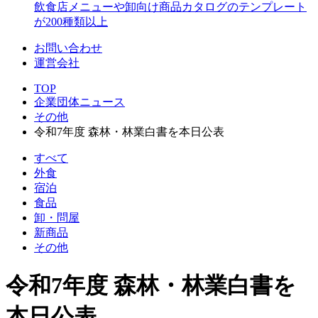
飲食店メニューや卸向け商品カタログのテンプレート
が200種類以上
お問い合わせ
運営会社
TOP
企業団体ニュース
その他
令和7年度 森林・林業白書を本日公表
すべて
外食
宿泊
食品
卸・問屋
新商品
その他
令和7年度 森林・林業白書を
本日公表