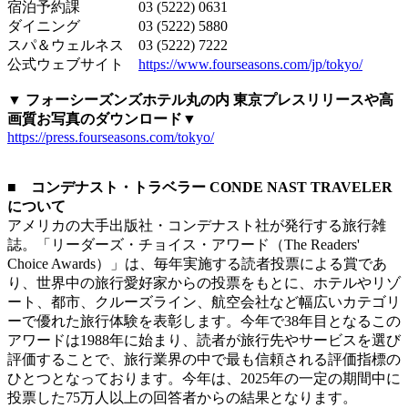
宿泊予約課 03 (5222) 0631
ダイニング 03 (5222) 5880
スパ＆ウェルネス 03 (5222) 7222
公式ウェブサイト
https://www.fourseasons.com/jp/tokyo/
▼ フォーシーズンズホテル丸の内 東京プレスリリースや高
画質お写真のダウンロード▼
https://press.fourseasons.com/tokyo/
■
コンデナスト・トラベラー CONDE NAST TRAVELER
について
アメリカの大手出版社・コンデナスト社が発行する旅行雑
誌。「リーダーズ・チョイス・アワード（The Readers'
Choice Awards）」は、毎年実施する読者投票による賞であ
り、世界中の旅行愛好家からの投票をもとに、ホテルやリゾ
ート、都市、クルーズライン、航空会社など幅広いカテゴリ
ーで優れた旅行体験を表彰します。今年で38年目となるこの
アワードは1988年に始まり、読者が旅行先やサービスを選び
評価することで、旅行業界の中で最も信頼される評価指標の
ひとつとなっております。今年は、2025年の一定の期間中に
投票した75万人以上の回答者からの結果となります。