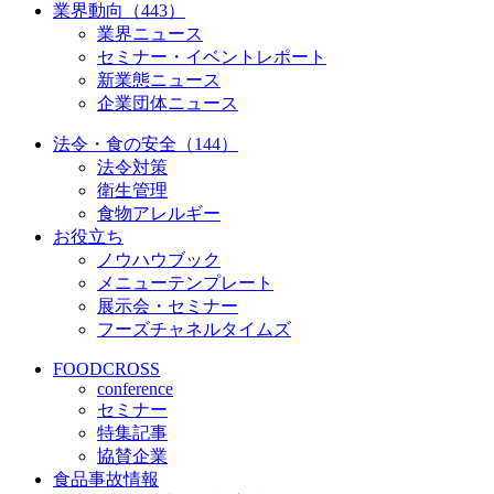
業界動向（443）
業界ニュース
セミナー・イベントレポート
新業態ニュース
企業団体ニュース
法令・食の安全（144）
法令対策
衛生管理
食物アレルギー
お役立ち
ノウハウブック
メニューテンプレート
展示会・セミナー
フーズチャネルタイムズ
FOODCROSS
conference
セミナー
特集記事
協賛企業
食品事故情報