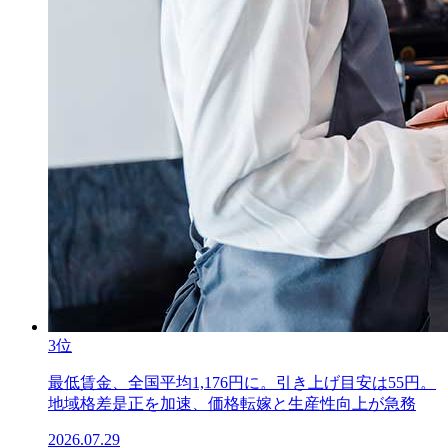
3位
最低賃金、全国平均1,176円に。引き上げ目安は55円。
地域格差是正を加速、価格転嫁と生産性向上が急務
2026.07.29