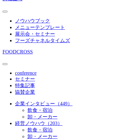
ノウハウブック
メニューテンプレート
展示会・セミナー
フーズチャネルタイムズ
FOODCROSS
conference
セミナー
特集記事
協賛企業
企業インタビュー（449）
飲食・宿泊
卸・メーカー
経営ノウハウ（203）
飲食・宿泊
卸・メーカー