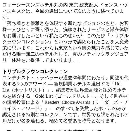
フォーシーズンズホテル丸の内 東京 総支配人 イェンス・ヴ
ィスキスクは、今回の選出について次のように述べていま
す。
「落ち着きと優雅さを体現する新たなビジョンのもと、お客
様一人ひとりに寄り添った、洗練されたサービスと滞在体験
をお届けしたいという私たちの想いが、このたび『トリプル
クラウンコレクション』という形で認められたことを大変光
栄に思います。これからも東京という街の魅力を感じていた
だける唯一無二のホテルとして、真のブティックラグジュア
リー体験をご提供してまいります。」
トリプルクラウンコレクション
コンデナスト・トラベラーが過去30年間にわたり、同誌を代
表する3つのアワード ― 新規開業ホテルを選出する「Hot
List（ホットリスト）」、編集者が世界最高峰と認めるホテ
ルを紹介する「Gold List（ゴールドリスト」、そして世界中
の読者投票による「Readers’ Choice Awards（リーダーズ ・チ
ョイス・アワード）」 ― のすべてを受賞したホテルのみが
認定される特別なコレクションです。世界でも限られたホテ
ルだけが名を連ねる、極めて名誉ある称号となります。