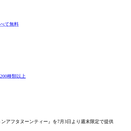
べて無料
00種類以上
ョンアフタヌーンティー』を7月3日より週末限定で提供