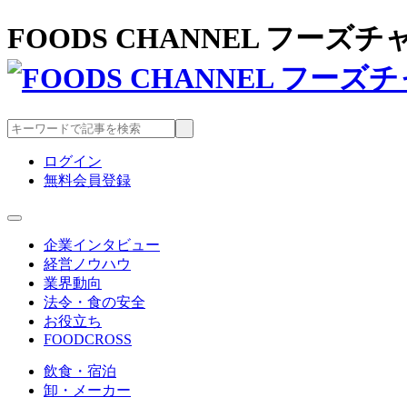
FOODS CHANNEL フー
ログイン
無料会員登録
企業インタビュー
経営ノウハウ
業界動向
法令・食の安全
お役立ち
FOODCROSS
飲食・宿泊
卸・メーカー