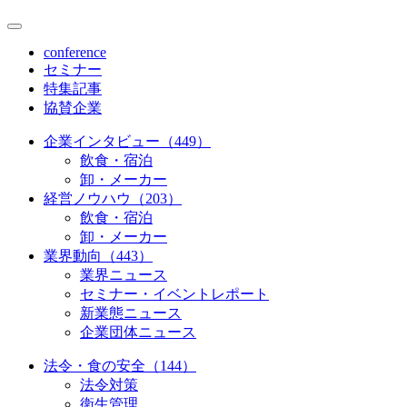
conference
セミナー
特集記事
協賛企業
企業インタビュー（449）
飲食・宿泊
卸・メーカー
経営ノウハウ（203）
飲食・宿泊
卸・メーカー
業界動向（443）
業界ニュース
セミナー・イベントレポート
新業態ニュース
企業団体ニュース
法令・食の安全（144）
法令対策
衛生管理