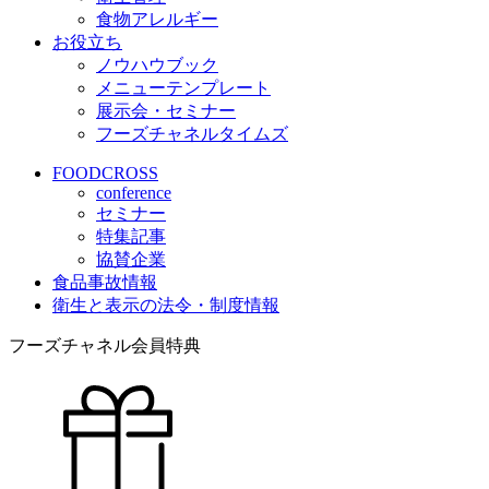
食物アレルギー
お役立ち
ノウハウブック
メニューテンプレート
展示会・セミナー
フーズチャネルタイムズ
FOODCROSS
conference
セミナー
特集記事
協賛企業
食品事故情報
衛生と表示の法令・制度情報
フーズチャネル会員特典