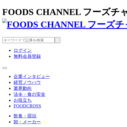
FOODS CHANNEL フー
ログイン
無料会員登録
企業インタビュー
経営ノウハウ
業界動向
法令・食の安全
お役立ち
FOODCROSS
飲食・宿泊
卸・メーカー