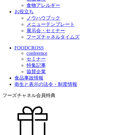
食物アレルギー
お役立ち
ノウハウブック
メニューテンプレート
展示会・セミナー
フーズチャネルタイムズ
FOODCROSS
conference
セミナー
特集記事
協賛企業
食品事故情報
衛生と表示の法令・制度情報
フーズチャネル会員特典