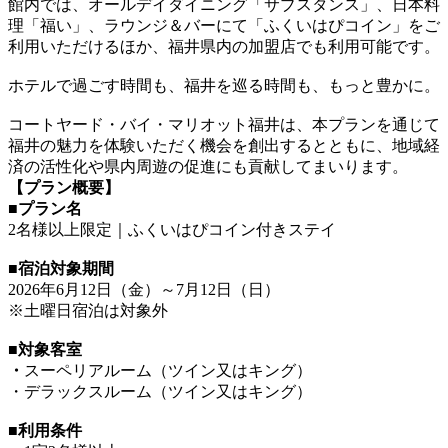
館内では、オールデイダイニング「サブスタンス」、日本料
理「福い」、ラウンジ＆バーにて「ふくいはぴコイン」をご
利用いただけるほか、福井県内の加盟店でも利用可能です。
ホテルで過ごす時間も、福井を巡る時間も、もっと豊かに。
コートヤード・バイ・マリオット福井は、本プランを通じて
福井の魅力を体験いただく機会を創出するとともに、地域経
済の活性化や県内周遊の促進にも貢献してまいります。
【プラン概要】
■
プラン名
2名様以上限定｜ふくいはぴコイン付きステイ
■
宿泊対象期間
2026年6月12日（金）～7月12日（日）
※土曜日宿泊は対象外
■
対象客室
・
スーペリアルーム（ツイン又はキング）
・デラックスルーム（ツイン又はキング）
■
利用条件