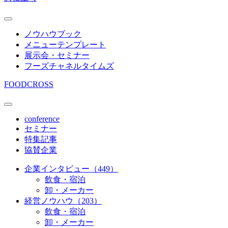
ノウハウブック
メニューテンプレート
展示会・セミナー
フーズチャネルタイムズ
FOODCROSS
conference
セミナー
特集記事
協賛企業
企業インタビュー（449）
飲食・宿泊
卸・メーカー
経営ノウハウ（203）
飲食・宿泊
卸・メーカー