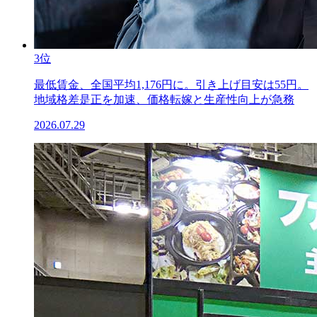
3位
最低賃金、全国平均1,176円に。引き上げ目安は55円。
地域格差是正を加速、価格転嫁と生産性向上が急務
2026.07.29