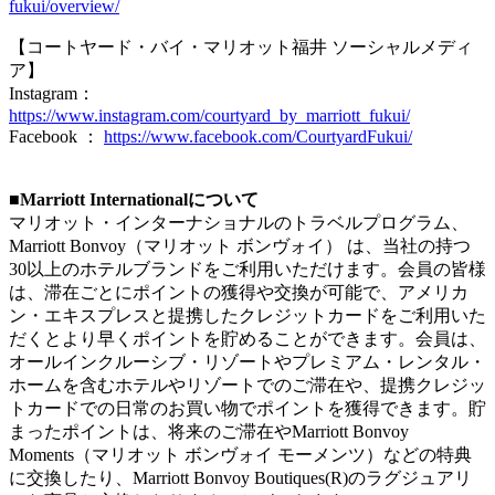
fukui/overview/
【コートヤード・バイ・マリオット福井 ソーシャルメディ
ア】
Instagram：
https://www.instagram.com/courtyard_by_marriott_fukui/
Facebook ：
https://www.facebook.com/CourtyardFukui/
■Marriott Internationalについて
マリオット・インターナショナルのトラベルプログラム、
Marriott Bonvoy（マリオット ボンヴォイ） は、当社の持つ
30以上のホテルブランドをご利用いただけます。会員の皆様
は、滞在ごとにポイントの獲得や交換が可能で、アメリカ
ン・エキスプレスと提携したクレジットカードをご利用いた
だくとより早くポイントを貯めることができます。会員は、
オールインクルーシブ・リゾートやプレミアム・レンタル・
ホームを含むホテルやリゾートでのご滞在や、提携クレジッ
トカードでの日常のお買い物でポイントを獲得できます。貯
まったポイントは、将来のご滞在やMarriott Bonvoy
Moments（マリオット ボンヴォイ モーメンツ）などの特典
に交換したり、Marriott Bonvoy Boutiques(R)のラグジュアリ