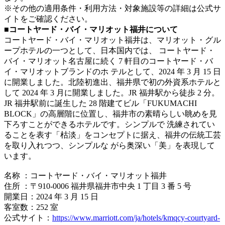
※その他の適用条件・利用方法・対象施設等の詳細は公式サ
イトをご確認ください。
■コートヤード・バイ・マリオット福井について
コートヤード・バイ・マリオット福井は、マリオット・グル
ープホテルの一つとして、日本国内では、 コートヤード・
バイ・マリオット名古屋に続く 7 軒目のコートヤード・バ
イ・マリオットブランドのホ テルとして、2024 年 3 月 15 日
に開業しました。北陸初進出、福井県で初の外資系ホテルと
して 2024 年 3 月に開業しました。JR 福井駅から徒歩 2 分。
JR 福井駅前に誕生した 28 階建てビル「FUKUMACHI
BLOCK」の高層階に位置し、福井市の素晴らしい眺めを見
下ろすことができるホテルです。シンプルで 洗練されてい
ることを表す「枯淡」をコンセプトに据え、福井の伝統工芸
を取り入れつつ、シンプルな がら奥深い「美」を表現して
います。
名称 ：コートヤード・バイ・マリオット福井
住所 ：〒910-0006 福井県福井市中央 1 丁目 3 番 5 号
開業日：2024 年 3 月 15 日
客室数：252 室
公式サイト：
https://www.marriott.com/ja/hotels/kmqcy-courtyard-