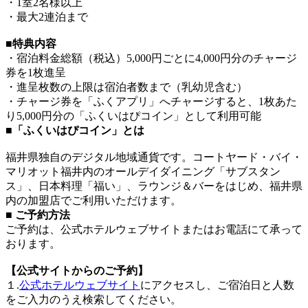
・1室2名様以上
・最大2連泊まで
■
特典内容
・宿泊料金総額（税込）5,000円ごとに4,000円分のチャージ
券を1枚進呈
・進呈枚数の上限は宿泊者数まで（乳幼児含む）
・チャージ券を「ふくアプリ」へチャージすると、1枚あた
り5,000円分の「ふくいはぴコイン」として利用可能
■「ふくいはぴコイン」とは
福井県独自のデジタル地域通貨です。コートヤード・バイ・
マリオット福井内のオールデイダイニング「サブスタン
ス」、日本料理「福い」、ラウンジ＆バーをはじめ、福井県
内の加盟店でご利用いただけます。
■ ご予約方法
ご予約は、公式ホテルウェブサイトまたはお電話にて承って
おります。
【公式サイトからのご予約】
１.
公式ホテルウェブサイト
にアクセスし、ご宿泊日と人数
をご入力のうえ検索してください。