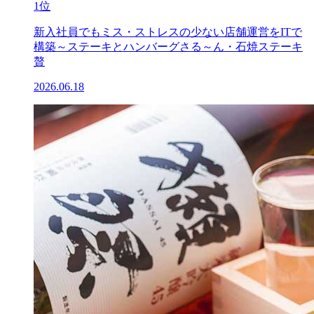
1位
新入社員でもミス・ストレスの少ない店舗運営をITで
構築～ステーキとハンバーグさる～ん・石焼ステーキ
贅
2026.06.18