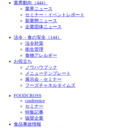
業界動向（444）
業界ニュース
セミナー・イベントレポート
新業態ニュース
企業団体ニュース
法令・食の安全（144）
法令対策
衛生管理
食物アレルギー
お役立ち
ノウハウブック
メニューテンプレート
展示会・セミナー
フーズチャネルタイムズ
FOODCROSS
conference
セミナー
特集記事
協賛企業
食品事故情報