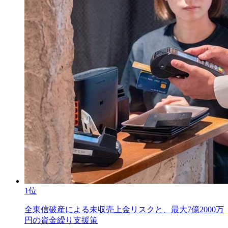
1位
全東信破産による未収売上金リスクと、最大7億2000万
円の資金繰り支援策