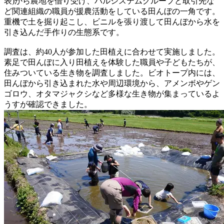
表)から農地を借り受け、パルシステムグループと取引先な
ど関連組織の職員が援農活動をしている田んぼの一角です。
重機で土を掘り起こし、ビニルを張り渡して田んぼから水を
引き込んだ手作りの生態系です。
調査は、約40人が参加した田植えに合わせて実施しました。
素足で田んぼに入り田植えを体験した職員や子どもたちが、
住みついている生き物を調査しました。ビオトープ内には、
田んぼから引き込まれた水や周辺環境から、アメンボやゲン
ゴロウ、オタマジャクシなど多様な生き物が集まっているよ
うすが確認できました。