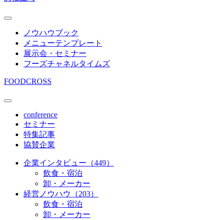
ノウハウブック
メニューテンプレート
展示会・セミナー
フーズチャネルタイムズ
FOODCROSS
conference
セミナー
特集記事
協賛企業
企業インタビュー（449）
飲食・宿泊
卸・メーカー
経営ノウハウ（203）
飲食・宿泊
卸・メーカー