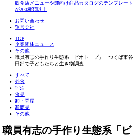
飲食店メニューや卸向け商品カタログのテンプレート
が200種類以上
お問い合わせ
運営会社
TOP
企業団体ニュース
その他
職員有志の手作り生態系「ビオトープ」 つくば市谷
田部で子どもたちと生き物調査
すべて
外食
宿泊
食品
卸・問屋
新商品
その他
職員有志の手作り生態系「ビ