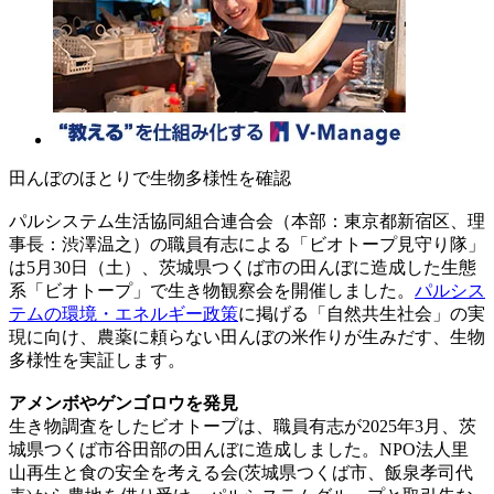
田んぼのほとりで生物多様性を確認
パルシステム生活協同組合連合会（本部：東京都新宿区、理
事長：渋澤温之）の職員有志による「ビオトープ見守り隊」
は5月30日（土）、茨城県つくば市の田んぼに造成した生態
系「ビオトープ」で生き物観察会を開催しました。
パルシス
テムの環境・エネルギー政策
に掲げる「自然共生社会」の実
現に向け、農薬に頼らない田んぼの米作りが生みだす、生物
多様性を実証します。
アメンボやゲンゴロウを発見
生き物調査をしたビオトープは、職員有志が2025年3月、茨
城県つくば市谷田部の田んぼに造成しました。NPO法人里
山再生と食の安全を考える会(茨城県つくば市、飯泉孝司代