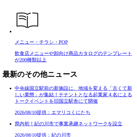
メニュー・チラシ・POP
飲食店メニューや卸向け商品カタログのテンプレート
が200種類以上
最新のその他ニュース
中央線国立駅前の新施設に、地域を変える「古くて新
しい業態」が集結！テナントとなる起業家４名による
トークイベントを旧国立駅舎にて開催
2026/08/10
提供：エマリコくにたち
県内初！紀の川市で事業承継ネットワークを設立
2026/08/10
提供：紀の川市