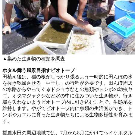
▲集めた生き物の種類を調査
ホタル舞う風景目指すビオトープ
田植え後は、稲の根がしっかり張るよう一時的に田んぼの水
を抜き乾燥させる「中干し」の行程が必要です。田んぼ周辺
の水路からやってくるドジョウなどの魚類やトンボの幼虫ヤ
ゴ、オタマジャクシなど水の中に住みついた生き物が、行き
場を失わないようビオトープ内に引き込むことで、生態系を
維持します。やがてビオトープ内に魚類の生活圏ができ、ト
ンボやカエルに育った生き物たちによる生物多様性を育みま
す。
援農水田の周辺地域では、7月から8月にかけてヘイケボタル