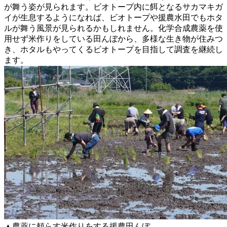
が舞う姿が見られます。ビオトープ内に餌となるサカマキガ
イが生息するようになれば、ビオトープや援農水田でもホタ
ルが舞う風景が見られるかもしれません。化学合成農薬を使
用せず米作りをしている田んぼから、多様な生き物が住みつ
き、ホタルもやってくるビオトープを目指して調査を継続し
ます。
▲農薬に頼らす米作りをする援農田んぼ