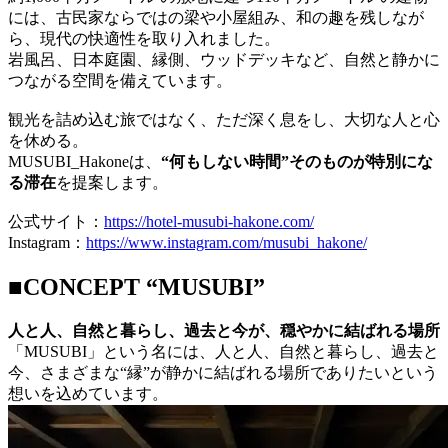
には、古民家ならではの梁や小屋組み、和の趣を残しなが
ら、現代の快適性を取り入れました。
岩風呂、日本庭園、縁側、ウッドデッキなど、自然と静かに
つながる空間を備えています。
観光を詰め込む旅ではなく、ただ深く息をし、大切な人と心
を休める。
MUSUBI_Hakoneは、
“何もしない時間”そのものが特別にな
る滞在
を提案します。
公式サイト：
https://hotel-musubi-hakone.com/
Instagram：
https://www.instagram.com/musubi_hakone/
■
CONCEPT “MUSUBI”
人と人、自然と暮らし、過去と今が、穏やかに結ばれる場所
「MUSUBI」という名には、人と人、自然と暮らし、過去と
今、さまざまな“縁”が静かに結ばれる場所でありたいという
想いを込めています。