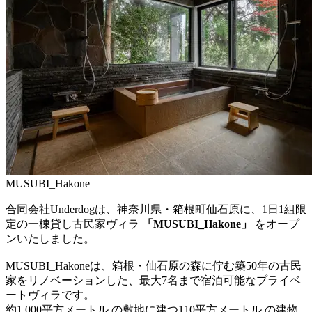
MUSUBI_Hakone
合同会社Underdogは、神奈川県・箱根町仙石原に、1日1組限
定の一棟貸し古民家ヴィラ
「MUSUBI_Hakone」
をオープ
ンいたしました。
MUSUBI_Hakoneは、箱根・仙石原の森に佇む築50年の古民
家をリノベーションした、最大7名まで宿泊可能なプライベ
ートヴィラです。
約1,000平方メートル の敷地に建つ110平方メートル の建物