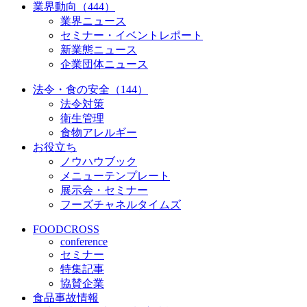
業界動向（444）
業界ニュース
セミナー・イベントレポート
新業態ニュース
企業団体ニュース
法令・食の安全（144）
法令対策
衛生管理
食物アレルギー
お役立ち
ノウハウブック
メニューテンプレート
展示会・セミナー
フーズチャネルタイムズ
FOODCROSS
conference
セミナー
特集記事
協賛企業
食品事故情報