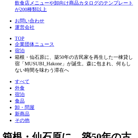
飲食店メニューや卸向け商品カタログのテンプレート
が200種類以上
お問い合わせ
運営会社
TOP
企業団体ニュース
宿泊
箱根・仙石原に、築50年の古民家を再生した一棟貸し
宿「MUSUBI_Hakone」が誕生。森に包まれ、何もし
ない時間を味わう滞在へ
すべて
外食
宿泊
食品
卸・問屋
新商品
その他
箱根・仙石原に、築50年の古