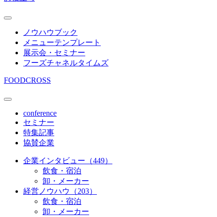
ノウハウブック
メニューテンプレート
展示会・セミナー
フーズチャネルタイムズ
FOODCROSS
conference
セミナー
特集記事
協賛企業
企業インタビュー（449）
飲食・宿泊
卸・メーカー
経営ノウハウ（203）
飲食・宿泊
卸・メーカー