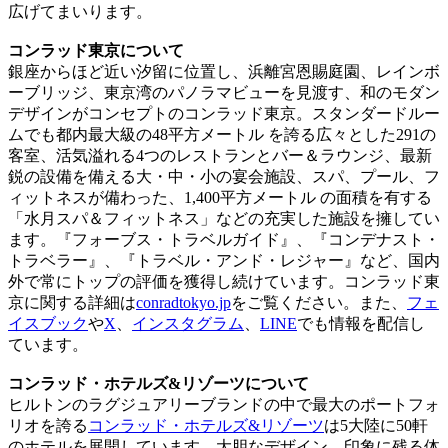
広げてまいります。
コンラッド東京について
銀座からほど近い汐留に位置し、浜離宮恩賜庭園、レインボ
ーブリッジ、東京湾のパノラマビューを見渡す、和のモダン
デザインがコンセプトのコンラッド東京。スタンダードルー
ムでも都内最大級の48平方メートル を誇る広々とした291の
客室、活気溢れる4つのレストランとバー＆ラウンジ、最新
鋭の設備を備える大・中・小の宴会施設、スパ、プール、フ
ィットネスが備わった、1,400平方メートル の面積を有する
「水月スパ＆フィットネス」などの充実した施設を擁してい
ます。『フォーブス・トラベルガイド』、『コンデナスト・
トラベラー』、『トラベル・アンド・レジャー』など、国内
外で常にトップの評価を獲得し続けています。コンラッド東
京に関する詳細は
conradtokyo.jp
をご覧ください。また、
フェ
イスブック
や
X
、
インスタグラム
、
LINE
でも情報を配信し
ています。
コンラッド・ホテルズ&リゾーツについて
ヒルトンのラグジュアリーブランドの中で最大のポートフォ
リオを誇る
コンラッド・ホテルズ&リゾーツ
は5大陸に50軒
のホテルを展開しています。大胆なデザイン、印象に残る体