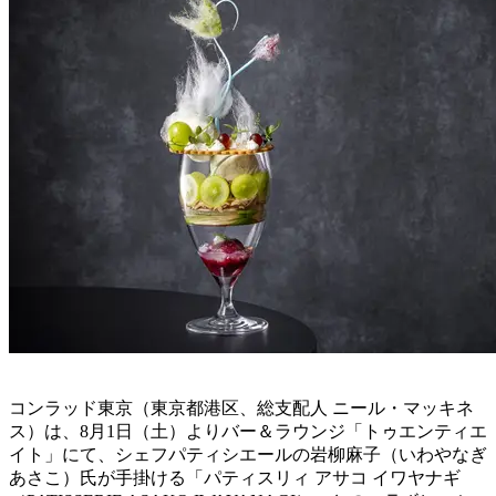
コンラッド東京（東京都港区、総支配人 ニール・マッキネ
ス）は、8月1日（土）よりバー＆ラウンジ「トゥエンティエ
イト」にて、シェフパティシエールの岩柳麻子（いわやなぎ
あさこ）氏が手掛ける「パティスリィ アサコ イワヤナギ