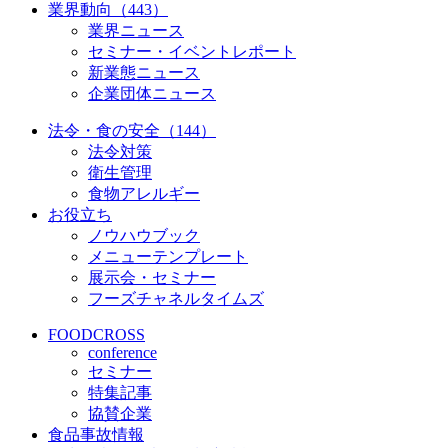
業界動向（443）
業界ニュース
セミナー・イベントレポート
新業態ニュース
企業団体ニュース
法令・食の安全（144）
法令対策
衛生管理
食物アレルギー
お役立ち
ノウハウブック
メニューテンプレート
展示会・セミナー
フーズチャネルタイムズ
FOODCROSS
conference
セミナー
特集記事
協賛企業
食品事故情報