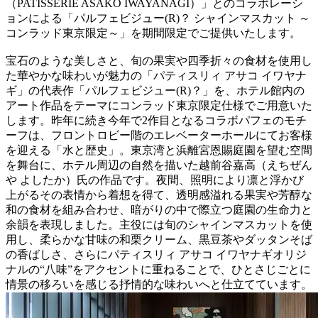
（PATISSERIE ASAKO IWAYANAGI）」とのコラボレーシ
ョンによる「パルフェビジュー(R)？ シャインマスカット ～
コンラッド東京限定～」を期間限定でご提供いたします。
宝石のような美しさと、旬の果実や四季折々の食材を使用し
た華やかな味わいが魅力の「パティスリィ アサコ イワヤナ
ギ」の代表作「パルフェビジュー(R)？」を、ホテル館内の
アート作品をテーマにコンラッド東京限定仕様でご用意いた
します。昨年に続き今年で2作目となるコラボパフェのモチ
ーフは、フロントロビー階のエレベーターホールにてお客様
を迎える「水と歴史」。東京湾と浜離宮恩賜庭園を望む空間
を舞台に、ホテル周辺の自然を描いた越前谷嘉高（えちぜん
や よしたか）氏の作品です。夜間、照明により凛と浮かび
上がるその表情から着想を得て、透明感溢れる果実や芳醇な
和の食材を組み合わせ、暗がりの中で際立つ庭園の生命力と
余韻を表現しました。主役には旬のシャインマスカットを使
用し、柔らかな甘味の和栗クリーム、黒豆茶やダッタンそば
の香ばしさ、さらにパティスリィ アサコ イワヤナギオリジ
ナルの“八味”をアクセントに重ねることで、ひとさじごとに
情景の移ろいを感じる抒情的な味わいへと仕立てています。