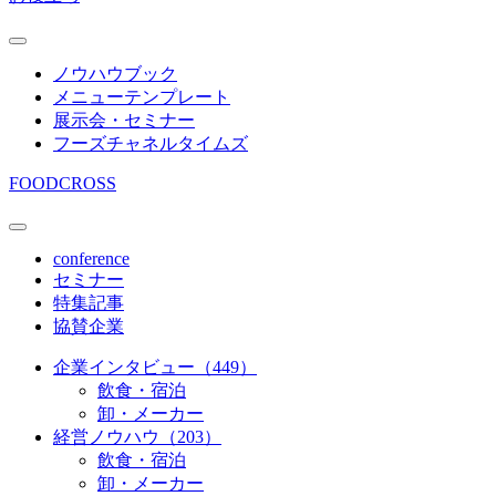
ノウハウブック
メニューテンプレート
展示会・セミナー
フーズチャネルタイムズ
FOODCROSS
conference
セミナー
特集記事
協賛企業
企業インタビュー（449）
飲食・宿泊
卸・メーカー
経営ノウハウ（203）
飲食・宿泊
卸・メーカー