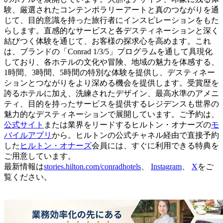
験、厳選されたコンテンポラリーアートと真のつながりを通
じて、目的意識を持った旅行者にインスピレーションをもた
らします。直感的なサービスと各デスティネーションと深く
結びつく体験を通じて、お客様の探求心を高めます。これ
は、ブランドの「Conrad 1/3/5」プログラムを通して具現化
しており、各ホテルの文化や冒険、地域の魅力を体感する、
1時間、3時間、5時間の特別な体験を提供し、デスティネー
ションとつながりをより深める機会を提供します。受賞歴を
誇るホテルに加え、洗練されたデザイン、最高水準のアメニ
ティ、目的を持ったサービスを提供するレジデンスも世界の
魅力的なデスティネーションで展開しています。ご予約は、
公式サイト
または業界をリードするヒルトン・オナーズの
モ
バイルアプリ
から。ヒルトンの公式チャネル経由で直接予約
した
ヒルトン・オナーズ
会員には、すぐに利用できる特典を
ご用意しています。
最新情報は
stories.hilton.com/conradhotels
、
Instagram
、
X
をご
覧ください。