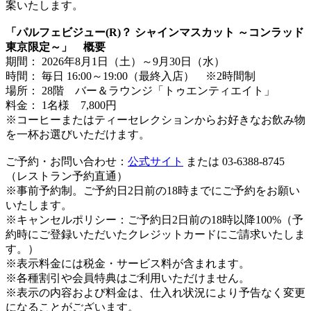
案いたします。
「パルフェビジュー(R)？ シャインマスカット ～コンラッド
東京限定～」 概要
期間： 2026年8月1日（土）～9月30日（水）
時間： 毎日 16:00～19:00（最終入店） ※2時間制
場所： 28階 バー＆ラウンジ「トゥエンティエイト」
料金： 1名様 7,800円
※コーヒーまたはティーセレクションからお好きなお飲み物
を一杯お選びいただけます。
ご予約・お問い合わせ：
公式サイト
または 03-6388-8745
（レストラン予約直通）
※事前予約制。ご予約日2日前の18時までにご予約をお願い
いたします。
※キャンセルポリシー：ご予約日2日前の18時以降100%（予
約時にご登録いただいたクレジットカードにご請求いたしま
す。）
※表示料金には税金・サービス料が含まれます。
※各種割引や会員特典はご利用いただけません。
※表示の内容および料金は、仕入れ状況により予告なく変更
になることがございます。