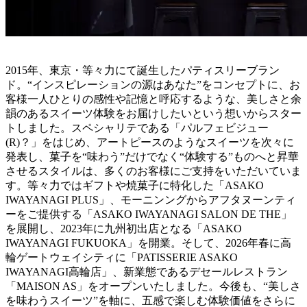
2015年、東京・等々力にて誕生したパティスリーブラン
ド。“インスピレーションの源はあなた”をコンセプトに、お
客様一人ひとりの感性や記憶と呼応するような、美しさと余
韻のあるスイーツ体験をお届けしたいという想いからスター
トしました。スペシャリテである「パルフェビジュー
(R)？」をはじめ、アートピースのようなスイーツを次々に
発表し、菓子を“味わう”だけでなく“体験する”ものへと昇華
させるスタイルは、多くのお客様にご支持をいただいていま
す。等々力ではギフトや焼菓子に特化した「ASAKO
IWAYANAGI PLUS」、モーニンングからアフタヌーンティ
ーをご提供する「ASAKO IWAYANAGI SALON DE THE」
を展開し、2023年に九州初出店となる「ASAKO
IWAYANAGI FUKUOKA」を開業。そして、2026年春に高
輪ゲートウェイシティに「PATISSERIE ASAKO
IWAYANAGI高輪店」、新業態であるデセールレストラン
「MAISON AS」をオープンいたしました。今後も、“美しさ
を味わうスイーツ”を軸に、五感で楽しむ体験価値をさらに