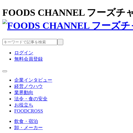
FOODS CHANNEL フー
ログイン
無料会員登録
企業インタビュー
経営ノウハウ
業界動向
法令・食の安全
お役立ち
FOODCROSS
飲食・宿泊
卸・メーカー