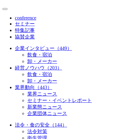
conference
セミナー
特集記事
協賛企業
企業インタビュー（449）
飲食・宿泊
卸・メーカー
経営ノウハウ（203）
飲食・宿泊
卸・メーカー
業界動向（443）
業界ニュース
セミナー・イベントレポート
新業態ニュース
企業団体ニュース
法令・食の安全（144）
法令対策
衛生管理