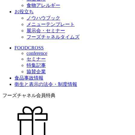
食物アレルギー
お役立ち
ノウハウブック
メニューテンプレート
展示会・セミナー
フーズチャネルタイムズ
FOODCROSS
conference
セミナー
特集記事
協賛企業
食品事故情報
衛生と表示の法令・制度情報
フーズチャネル会員特典