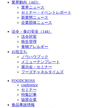
業界動向（443）
業界ニュース
セミナー・イベントレポート
新業態ニュース
企業団体ニュース
法令・食の安全（144）
法令対策
衛生管理
食物アレルギー
お役立ち
ノウハウブック
メニューテンプレート
展示会・セミナー
フーズチャネルタイムズ
FOODCROSS
conference
セミナー
特集記事
協賛企業
食品事故情報