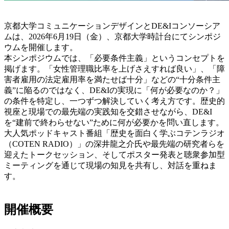
京都大学コミュニケーションデザインとDE&Iコンソーシア
ムは、2026年6月19日（金）、京都大学時計台にてシンポジ
ウムを開催します。
本シンポジウムでは、「必要条件主義」というコンセプトを
掲げます。「女性管理職比率を上げさえすれば良い」、「障
害者雇用の法定雇用率を満たせば十分」などの“十分条件主
義”に陥るのではなく、DE&Iの実現に「何が必要なのか？」
の条件を特定し、一つずつ解決していく考え方です。歴史的
視座と現場での最先端の実践知を交錯させながら、DE&I
を“建前で終わらせない”ために何が必要かを問い直します。
大人気ポッドキャスト番組「歴史を面白く学ぶコテンラジオ
（COTEN RADIO）」の深井龍之介氏や最先端の研究者らを
迎えたトークセッション、そしてポスター発表と聴衆参加型
ミーティングを通じて現場の知見を共有し、対話を重ねま
す。
開催概要