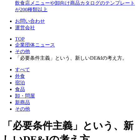
飲食店メニューや卸向け商品カタログのテンプレート
が200種類以上
お問い合わせ
運営会社
TOP
企業団体ニュース
その他
「必要条件主義」という、新しいDE&Iの考え方。
すべて
外食
宿泊
食品
卸・問屋
新商品
その他
「必要条件主義」という、新
しいDE&Iの考え方。