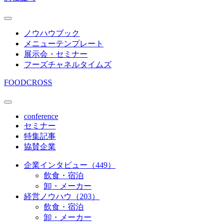
ノウハウブック
メニューテンプレート
展示会・セミナー
フーズチャネルタイムズ
FOODCROSS
conference
セミナー
特集記事
協賛企業
企業インタビュー（449）
飲食・宿泊
卸・メーカー
経営ノウハウ（203）
飲食・宿泊
卸・メーカー