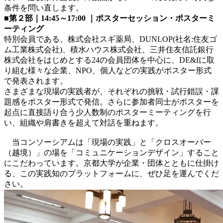
条件を問い直します。
■第２部｜14:45～17:00 ｜ポスターセッション・ポスターミ
ーティング
特別会員である、株式会社スギ薬局、DUNLOP(社名:住友ゴ
ム工業株式会社)、積水ハウス株式会社、三井住友信託銀行
株式会社をはじめとする24の会員団体を中心に、DE&Iに取
り組む様々な企業、NPO、個人などの実践がポスター形式
で発表されます。
さまざまな現場の実践者が、それぞれの挑戦・試行錯誤・課
題感をポスター形式で発信。さらに参加者同士がポスターを
起点に直接語り合う少人数制のポスターミーティングを行
い、組織や肩書きを超えて対話を重ねます。
当コンソーシアムは「現場の実践」と「クロスオーバー
（越境）」の場を「コミュニケーションデザイン」すること
にこだわっています。京都大学が企業・団体とともに仕掛け
る、この実践知のプラットフォームに、ぜひ足を運んでくだ
さい。