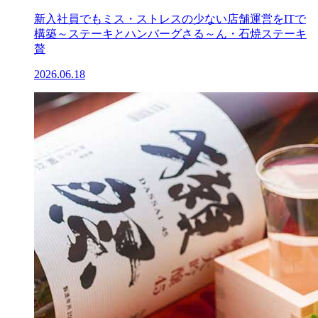
新入社員でもミス・ストレスの少ない店舗運営をITで
構築～ステーキとハンバーグさる～ん・石焼ステーキ
贅
2026.06.18