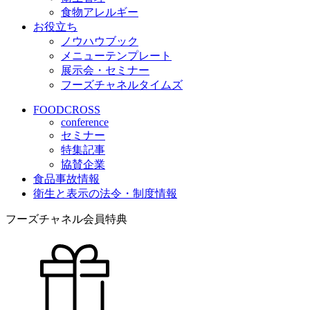
食物アレルギー
お役立ち
ノウハウブック
メニューテンプレート
展示会・セミナー
フーズチャネルタイムズ
FOODCROSS
conference
セミナー
特集記事
協賛企業
食品事故情報
衛生と表示の法令・制度情報
フーズチャネル会員特典