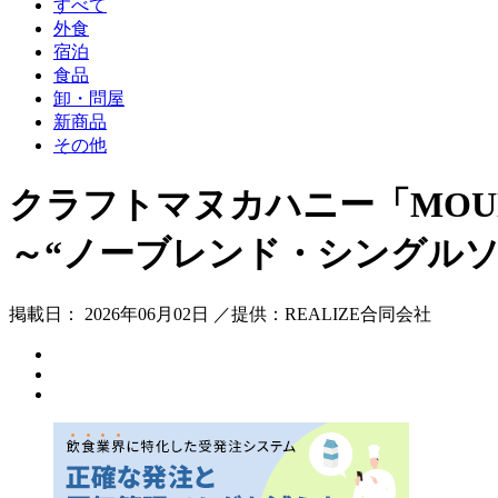
すべて
外食
宿泊
食品
卸・問屋
新商品
その他
クラフトマヌカハニー「MOUNT
～“ノーブレンド・シングル
掲載日： 2026年06月02日 ／提供：REALIZE合同会社