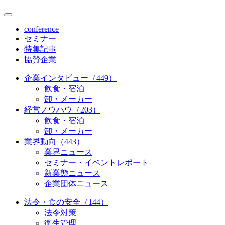
conference
セミナー
特集記事
協賛企業
企業インタビュー（449）
飲食・宿泊
卸・メーカー
経営ノウハウ（203）
飲食・宿泊
卸・メーカー
業界動向（443）
業界ニュース
セミナー・イベントレポート
新業態ニュース
企業団体ニュース
法令・食の安全（144）
法令対策
衛生管理