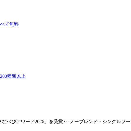
べて無料
00種類以上
が「まなべびアワード2026」を受賞～“ノーブレンド・シングル