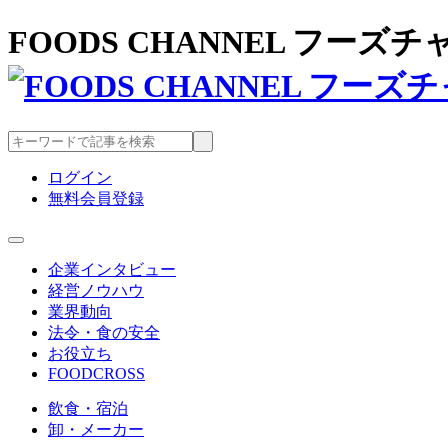
FOODS CHANNEL フー
ログイン
無料会員登録
企業インタビュー
経営ノウハウ
業界動向
法令・食の安全
お役立ち
FOODCROSS
飲食・宿泊
卸・メーカー