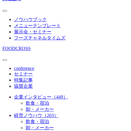
ノウハウブック
メニューテンプレート
展示会・セミナー
フーズチャネルタイムズ
FOODCROSS
conference
セミナー
特集記事
協賛企業
企業インタビュー（449）
飲食・宿泊
卸・メーカー
経営ノウハウ（203）
飲食・宿泊
卸・メーカー