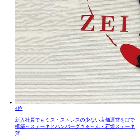
4位
新入社員でもミス・ストレスの少ない店舗運営をITで
構築～ステーキとハンバーグさる～ん・石焼ステーキ
贅