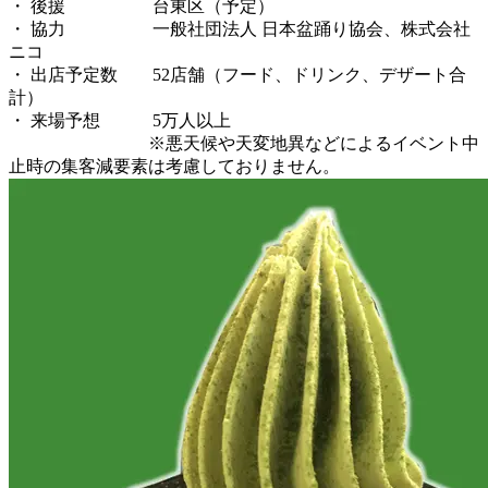
・ 後援 台東区（予定）
・ 協力 一般社団法人 日本盆踊り協会、株式会社
ニコ
・ 出店予定数 52店舗（フード、ドリンク、デザート合
計）
・ 来場予想 5万人以上
※悪天候や天変地異などによるイベント中
止時の集客減要素は考慮しておりません。