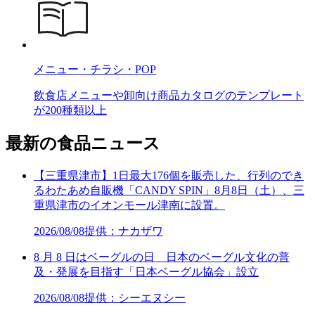
メニュー・チラシ・POP
飲食店メニューや卸向け商品カタログのテンプレート
が200種類以上
最新の食品ニュース
【三重県津市】1日最大176個を販売した、行列のでき
るわたあめ自販機「CANDY SPIN」8月8日（土）、三
重県津市のイオンモール津南に設置。
2026/08/08
提供：ナカザワ
8 月 8 日はベーグルの日 日本のベーグル文化の普
及・発展を目指す「日本ベーグル協会」設立
2026/08/08
提供：シーエヌシー