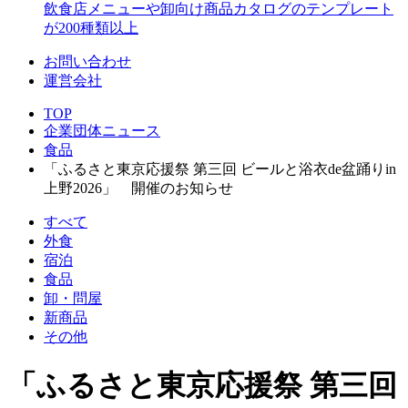
飲食店メニューや卸向け商品カタログのテンプレート
が200種類以上
お問い合わせ
運営会社
TOP
企業団体ニュース
食品
「ふるさと東京応援祭 第三回 ビールと浴衣de盆踊りin
上野2026」 開催のお知らせ
すべて
外食
宿泊
食品
卸・問屋
新商品
その他
「ふるさと東京応援祭 第三回