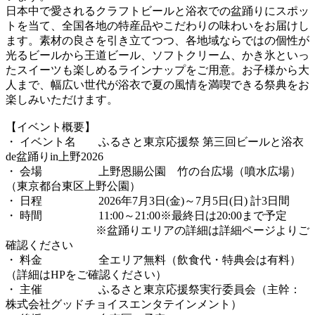
日本中で愛されるクラフトビールと浴衣での盆踊りにスポッ
トを当て、全国各地の特産品やこだわりの味わいをお届けし
ます。素材の良さを引き立てつつ、各地域ならではの個性が
光るビールから王道ビール、ソフトクリーム、かき氷といっ
たスイーツも楽しめるラインナップをご用意。お子様から大
人まで、幅広い世代が浴衣で夏の風情を満喫できる祭典をお
楽しみいただけます。
【イベント概要】
・ イベント名 ふるさと東京応援祭 第三回ビールと浴衣
de盆踊りin上野2026
・ 会場 上野恩賜公園 竹の台広場（噴水広場）
（東京都台東区上野公園）
・ 日程 2026年7月3日(金)～7月5日(日) 計3日間
・ 時間 11:00～21:00※最終日は20:00まで予定
※盆踊りエリアの詳細は詳細ページよりご
確認ください
・ 料金 全エリア無料（飲食代・特典会は有料）
（詳細はHPをご確認ください）
・ 主催 ふるさと東京応援祭実行委員会（主幹：
株式会社グッドチョイスエンタテインメント）