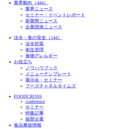
業界動向（444）
業界ニュース
セミナー・イベントレポート
新業態ニュース
企業団体ニュース
法令・食の安全（144）
法令対策
衛生管理
食物アレルギー
お役立ち
ノウハウブック
メニューテンプレート
展示会・セミナー
フーズチャネルタイムズ
FOODCROSS
conference
セミナー
特集記事
協賛企業
食品事故情報