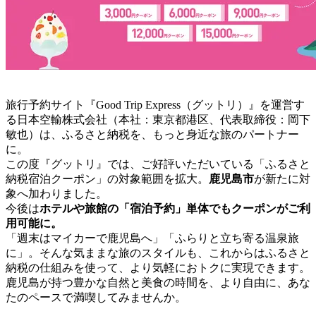
旅行予約サイト『Good Trip Express（グットリ）』を運営す
る日本空輸株式会社（本社：東京都港区、代表取締役：岡下
敏也）は、ふるさと納税を、もっと身近な旅のパートナー
に。
この度『グットリ』では、ご好評いただいている「ふるさと
納税宿泊クーポン」の対象範囲を拡大。
鹿児島市
が新たに対
象へ加わりました。
今後は
ホテルや旅館の「宿泊予約」単体でもクーポンがご利
用可能に。
「週末はマイカーで鹿児島へ」「ふらりと立ち寄る温泉旅
に」。そんな気ままな旅のスタイルも、これからはふるさと
納税の仕組みを使って、より気軽におトクに実現できます。
鹿児島が持つ豊かな自然と美食の時間を、より自由に、あな
たのペースで満喫してみませんか。