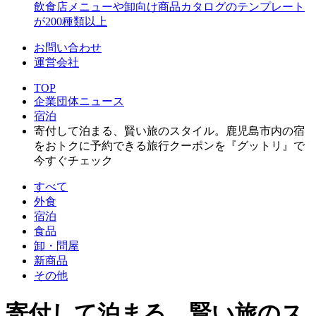
飲食店メニューや卸向け商品カタログのテンプレート
が200種類以上
お問い合わせ
運営会社
TOP
企業団体ニュース
宿泊
寄付して泊まる、賢い旅のスタイル。鹿児島市内の宿
をおトクに予約できる旅行クーポンを『グットリ』で
今すぐチェック
すべて
外食
宿泊
食品
卸・問屋
新商品
その他
寄付して泊まる、賢い旅のス