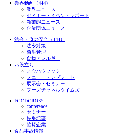
業界動向（444）
業界ニュース
セミナー・イベントレポート
新業態ニュース
企業団体ニュース
法令・食の安全（144）
法令対策
衛生管理
食物アレルギー
お役立ち
ノウハウブック
メニューテンプレート
展示会・セミナー
フーズチャネルタイムズ
FOODCROSS
conference
セミナー
特集記事
協賛企業
食品事故情報