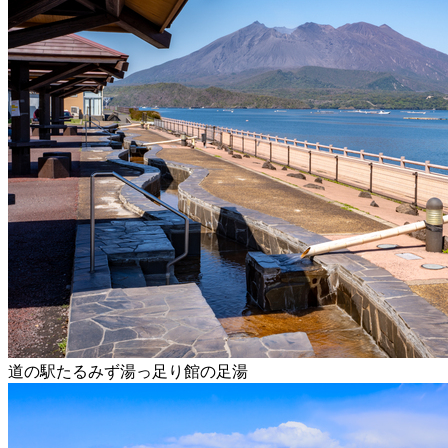
道の駅たるみず湯っ足り館の足湯