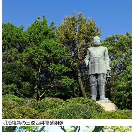
明治維新の三傑西郷隆盛銅像