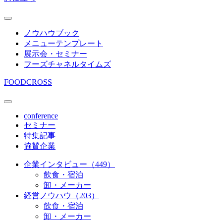
ノウハウブック
メニューテンプレート
展示会・セミナー
フーズチャネルタイムズ
FOODCROSS
conference
セミナー
特集記事
協賛企業
企業インタビュー（449）
飲食・宿泊
卸・メーカー
経営ノウハウ（203）
飲食・宿泊
卸・メーカー