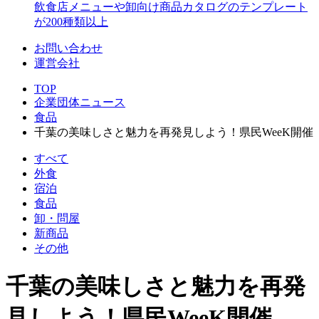
飲食店メニューや卸向け商品カタログのテンプレート
が200種類以上
お問い合わせ
運営会社
TOP
企業団体ニュース
食品
千葉の美味しさと魅力を再発見しよう！県民WeeK開催
すべて
外食
宿泊
食品
卸・問屋
新商品
その他
千葉の美味しさと魅力を再発
見しよう！県民WeeK開催