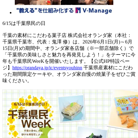
6/15は千葉県民の日
千葉の素材にこだわる菓子店 株式会社オランダ家（本社：
千葉県千葉市、代表：鬼澤 修）は、2026年6月1日(月)～6月
15日(月)の期間中、オランダ家各店舗（※一部店舗除く）で
「千葉県の美味しさと魅力を再発見しよう！」をテーマに今
年も千葉県民WeeKを開催いたします。【公式HP特設ペー
ジ】
https://orandaya.jp/ic/eventsyouhinn
千葉県産素材にこだわ
った期間限定ケーキや、オランダ家自慢の焼菓子をぜひご賞
味ください。