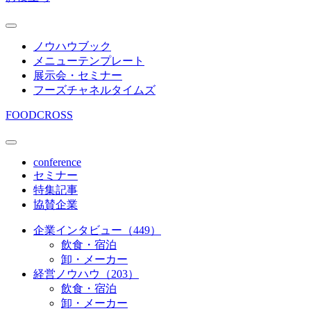
ノウハウブック
メニューテンプレート
展示会・セミナー
フーズチャネルタイムズ
FOODCROSS
conference
セミナー
特集記事
協賛企業
企業インタビュー（449）
飲食・宿泊
卸・メーカー
経営ノウハウ（203）
飲食・宿泊
卸・メーカー