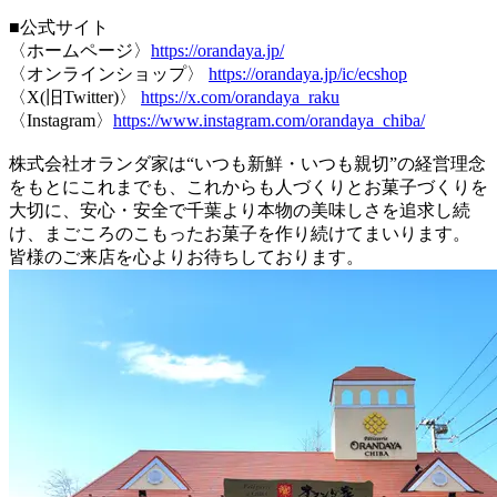
■公式サイト
〈ホームページ〉
https://orandaya.jp/
〈オンラインショップ〉
https://orandaya.jp/ic/ecshop
〈X(旧Twitter)〉
https://x.com/orandaya_raku
〈Instagram〉
https://www.instagram.com/orandaya_chiba/
株式会社オランダ家は“いつも新鮮・いつも親切”の経営理念
をもとにこれまでも、これからも人づくりとお菓子づくりを
大切に、安心・安全で千葉より本物の美味しさを追求し続
け、まごころのこもったお菓子を作り続けてまいります。
皆様のご来店を心よりお待ちしております。