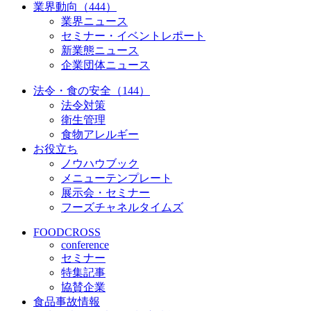
業界動向（444）
業界ニュース
セミナー・イベントレポート
新業態ニュース
企業団体ニュース
法令・食の安全（144）
法令対策
衛生管理
食物アレルギー
お役立ち
ノウハウブック
メニューテンプレート
展示会・セミナー
フーズチャネルタイムズ
FOODCROSS
conference
セミナー
特集記事
協賛企業
食品事故情報