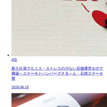
4位
新入社員でもミス・ストレスの少ない店舗運営をITで
構築～ステーキとハンバーグさる～ん・石焼ステーキ
贅
2026.06.18