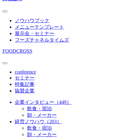
ノウハウブック
メニューテンプレート
展示会・セミナー
フーズチャネルタイムズ
FOODCROSS
conference
セミナー
特集記事
協賛企業
企業インタビュー（449）
飲食・宿泊
卸・メーカー
経営ノウハウ（203）
飲食・宿泊
卸・メーカー