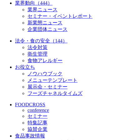
業界動向（444）
業界ニュース
セミナー・イベントレポート
新業態ニュース
企業団体ニュース
法令・食の安全（144）
法令対策
衛生管理
食物アレルギー
お役立ち
ノウハウブック
メニューテンプレート
展示会・セミナー
フーズチャネルタイムズ
FOODCROSS
conference
セミナー
特集記事
協賛企業
食品事故情報