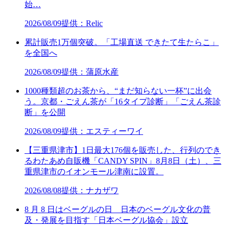
始…
2026/08/09
提供：Relic
累計販売1万個突破。「工場直送 できたて生たらこ」
を全国へ
2026/08/09
提供：蒲原水産
1000種類超のお茶から、“まだ知らない一杯”に出会
う。京都・ごえん茶が「16タイプ診断」「ごえん茶診
断」を公開
2026/08/09
提供：エスティーワイ
【三重県津市】1日最大176個を販売した、行列のでき
るわたあめ自販機「CANDY SPIN」8月8日（土）、三
重県津市のイオンモール津南に設置。
2026/08/08
提供：ナカザワ
8 月 8 日はベーグルの日 日本のベーグル文化の普
及・発展を目指す「日本ベーグル協会」設立