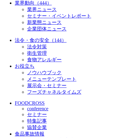
業界動向（444）
業界ニュース
セミナー・イベントレポート
新業態ニュース
企業団体ニュース
法令・食の安全（144）
法令対策
衛生管理
食物アレルギー
お役立ち
ノウハウブック
メニューテンプレート
展示会・セミナー
フーズチャネルタイムズ
FOODCROSS
conference
セミナー
特集記事
協賛企業
食品事故情報