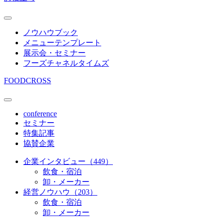
ノウハウブック
メニューテンプレート
展示会・セミナー
フーズチャネルタイムズ
FOODCROSS
conference
セミナー
特集記事
協賛企業
企業インタビュー（449）
飲食・宿泊
卸・メーカー
経営ノウハウ（203）
飲食・宿泊
卸・メーカー