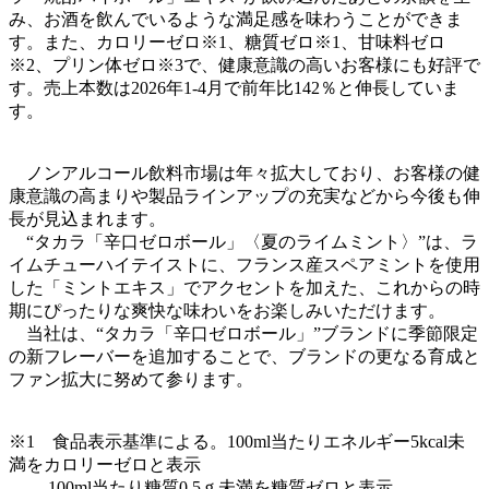
み、お酒を飲んでいるような満足感を味わうことができま
す。また、カロリーゼロ※1、糖質ゼロ※1、甘味料ゼロ
※2、プリン体ゼロ※3で、健康意識の高いお客様にも好評で
す。売上本数は2026年1‐4月で前年比142％と伸長していま
す。
ノンアルコール飲料市場は年々拡大しており、お客様の健
康意識の高まりや製品ラインアップの充実などから今後も伸
長が見込まれます。
“タカラ「辛口ゼロボール」〈夏のライムミント〉”は、ラ
イムチューハイテイストに、フランス産スペアミントを使用
した「ミントエキス」でアクセントを加えた、これからの時
期にぴったりな爽快な味わいをお楽しみいただけます。
当社は、“タカラ「辛口ゼロボール」”ブランドに季節限定
の新フレーバーを追加することで、ブランドの更なる育成と
ファン拡大に努めて参ります。
※1 食品表示基準による。100ml当たりエネルギー5kcal未
満をカロリーゼロと表示
100ml当たり糖質0.5ｇ未満を糖質ゼロと表示