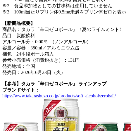
※2 食品添加物としての甘味料は使用していません
※3 100ml当たりプリン体0.5mg未満をプリン体ゼロと表示
【新商品概要】
商品名：タカラ「辛口ゼロボール」〈夏のライムミント〉
品目：炭酸飲料
アルコール分：0.00％ (ノンアルコール)
容量／容器：350ml／アルミニウム缶
梱包：24本段ボール箱入
参考小売価格（消費税抜き）：131円
発売地域：全国
発売日：2026年6月23日（火）
【参考】タカラ「辛口ゼロボール」 ラインアップ
ブランドサイト：
https://www.takarashuzo.co.jp/products/soft_alcohol/zeroball/