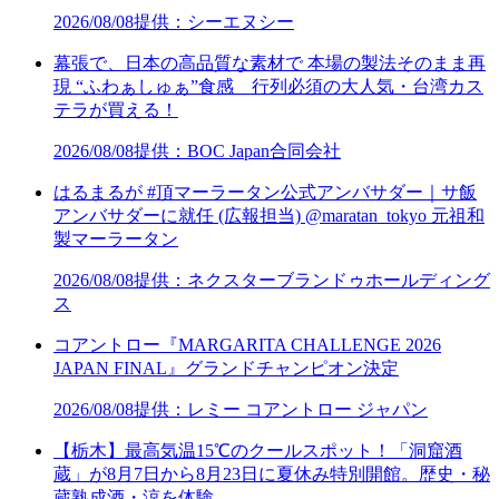
2026/08/08
提供：シーエヌシー
幕張で、日本の高品質な素材で 本場の製法そのまま再
現 “ふわぁしゅぁ”食感 行列必須の大人気・台湾カス
テラが買える！
2026/08/08
提供：BOC Japan合同会社
はるまるが #頂マーラータン公式アンバサダー｜サ飯
アンバサダーに就任 (広報担当) @maratan_tokyo 元祖和
製マーラータン
2026/08/08
提供：ネクスターブランドゥホールディング
ス
コアントロー『MARGARITA CHALLENGE 2026
JAPAN FINAL』グランドチャンピオン決定
2026/08/08
提供：レミー コアントロー ジャパン
【栃木】最高気温15℃のクールスポット！「洞窟酒
蔵」が8月7日から8月23日に夏休み特別開館。歴史・秘
蔵熟成酒・涼を体験。