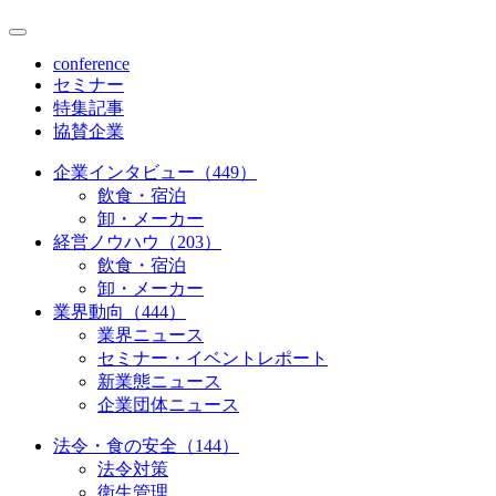
conference
セミナー
特集記事
協賛企業
企業インタビュー（449）
飲食・宿泊
卸・メーカー
経営ノウハウ（203）
飲食・宿泊
卸・メーカー
業界動向（444）
業界ニュース
セミナー・イベントレポート
新業態ニュース
企業団体ニュース
法令・食の安全（144）
法令対策
衛生管理