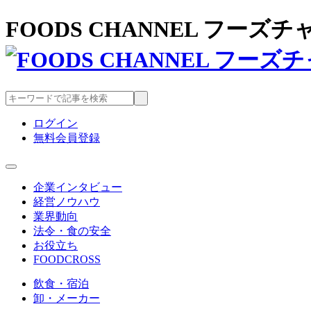
FOODS CHANNEL フー
ログイン
無料会員登録
企業インタビュー
経営ノウハウ
業界動向
法令・食の安全
お役立ち
FOODCROSS
飲食・宿泊
卸・メーカー