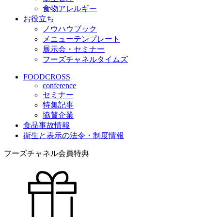
食物アレルギー
お役立ち
ノウハウブック
メニューテンプレート
展示会・セミナー
フーズチャネルタイムズ
FOODCROSS
conference
セミナー
特集記事
協賛企業
食品事故情報
衛生と表示の法令・制度情報
フーズチャネル会員特典