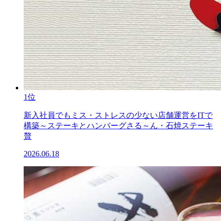
1位
新入社員でもミス・ストレスの少ない店舗運営をITで
構築～ステーキとハンバーグさる～ん・石焼ステーキ
贅
2026.06.18