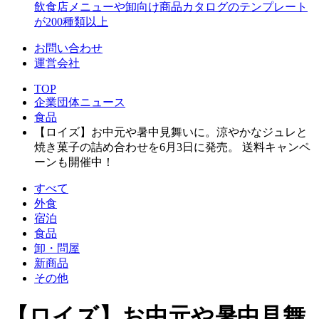
飲食店メニューや卸向け商品カタログのテンプレート
が200種類以上
お問い合わせ
運営会社
TOP
企業団体ニュース
食品
【ロイズ】お中元や暑中見舞いに。涼やかなジュレと
焼き菓子の詰め合わせを6月3日に発売。 送料キャンペ
ーンも開催中！
すべて
外食
宿泊
食品
卸・問屋
新商品
その他
【ロイズ】お中元や暑中見舞