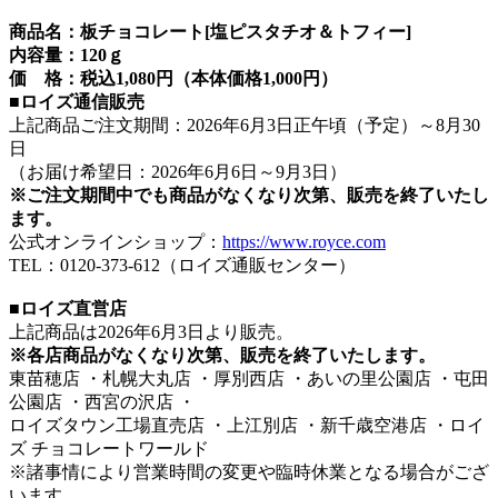
商品名：板チョコレート[塩ピスタチオ＆トフィー]
内容量：120ｇ
価 格：税込1,080円（本体価格1,000円）
■ロイズ通信販売
上記商品ご注文期間：2026年6月3日正午頃（予定）～8月30
日
（お届け希望日：2026年6月6日～9月3日）
※ご注文期間中でも商品がなくなり次第、販売を終了いたし
ます。
公式オンラインショップ：
https://www.royce.com
TEL：0120-373-612（ロイズ通販センター）
■ロイズ直営店
上記商品は2026年6月3日より販売。
※各店商品がなくなり次第、販売を終了いたします。
東苗穂店 ・札幌大丸店 ・厚別西店 ・あいの里公園店 ・屯田
公園店 ・西宮の沢店 ・
ロイズタウン工場直売店 ・上江別店 ・新千歳空港店 ・ロイ
ズ チョコレートワールド
※諸事情により営業時間の変更や臨時休業となる場合がござ
います。