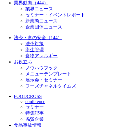
業界動向（444）
業界ニュース
セミナー・イベントレポート
新業態ニュース
企業団体ニュース
法令・食の安全（144）
法令対策
衛生管理
食物アレルギー
お役立ち
ノウハウブック
メニューテンプレート
展示会・セミナー
フーズチャネルタイムズ
FOODCROSS
conference
セミナー
特集記事
協賛企業
食品事故情報