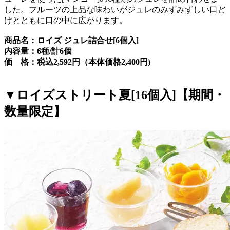
した。フルーツの上品な味わいがジュレのみずみずしい口ど
けとともに口の中に広がります。
商品名：ロイズ ジュレ詰合せ[6個入]
内容量：6種/計6個
価 格：税込2,592円（本体価格2,400円)
▼ロイズストリート夏[16個入]【期間・
数量限定】