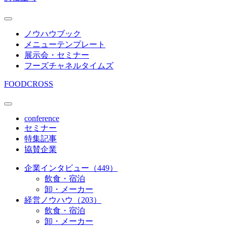
ノウハウブック
メニューテンプレート
展示会・セミナー
フーズチャネルタイムズ
FOODCROSS
conference
セミナー
特集記事
協賛企業
企業インタビュー（449）
飲食・宿泊
卸・メーカー
経営ノウハウ（203）
飲食・宿泊
卸・メーカー