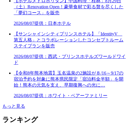
【ホテルメトロポリタン】中国料理「桂林」8月29日
（土）Renovation Open！豪華食材で彩る贅を尽くした
「夢幻コース」を販売
2026/08/07
提供：日本ホテル
【サンシャインシティプリンスホテル】「IdentityV
第五人格」とコラボレーションしたコンセプトルーム
ステイプランを販売
2026/08/07
提供：西武・プリンスホテルズワールドワイ
ド
【令和8年熊本地震】玉名温泉の2施設が８/16～9/17の
宿泊予約を対象に熊本県民限定「宿泊料金半額」を開
始！熊本の元気を支え、早期復興への光に…
2026/08/07
提供：ホワイト・ベアーファミリー
もっと見る
ランキング