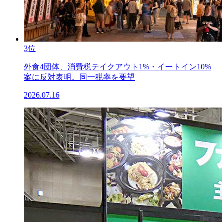
3位
外食4団体、消費税テイクアウト1%・イートイン10%
案に反対表明。同一税率を要望
2026.07.16