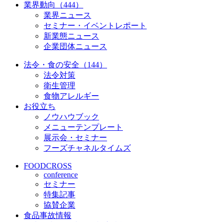
業界動向（444）
業界ニュース
セミナー・イベントレポート
新業態ニュース
企業団体ニュース
法令・食の安全（144）
法令対策
衛生管理
食物アレルギー
お役立ち
ノウハウブック
メニューテンプレート
展示会・セミナー
フーズチャネルタイムズ
FOODCROSS
conference
セミナー
特集記事
協賛企業
食品事故情報