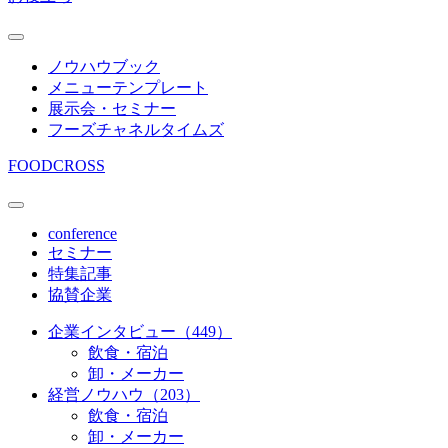
ノウハウブック
メニューテンプレート
展示会・セミナー
フーズチャネルタイムズ
FOODCROSS
conference
セミナー
特集記事
協賛企業
企業インタビュー（449）
飲食・宿泊
卸・メーカー
経営ノウハウ（203）
飲食・宿泊
卸・メーカー