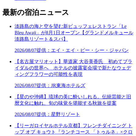
最新の宿泊ニュース
淡路島の海と空を望む新ビュッフェレストラン「Le
Bleu Awaji」が8月1日オープン【グランドメルキュール
淡路島リゾート＆スパ】
2026/08/07
提供：エイ・エイ・ピー・シー・ジャパン
【名古屋マリオット】華道家 大谷美香氏 初めてブラ
イダルの世界へ ホテルの披露宴会場で新たなウェデ
ィングフラワーの可能性を表現
2026/08/07
提供：JR東海ホテルズ
【星のや沖縄】琉球の美に酔いしれる。伝統芸能と旧
暦文化に触れ、旬の味覚を堪能する秋旅を提案
2026/08/07
提供：星野リゾート
【リーガロイヤルホテル京都】フレンチダイニング ト
ップ オブ キョウト『ランチコース 「トゥルネ」×クロ