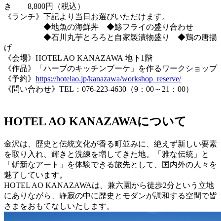
き 8,800円（税込）
《ランチ》下記より当日お選びいただけます。
◆地魚の海鮮丼 ◆鯵フライの盛り合わせ
◆石川丸芋とろろと自家製漬物盛り ◆鶏の唐揚
げ
《会場》HOTEL AO KANAZAWA 地下1階
《作品》「ハーブのキッチンブーケ」を作るワークショップ
《予約》
https://hotelao.jp/kanazawa/workshop_reserve/
《問い合わせ》TEL：076-223-4630（9：00～21：00）
HOTEL AO KANAZAWAについて
金沢は、歴史と伝統文化が香る町並みに、絶えず新しい要素
を取り入れ、輝きと洗練を増してきた地。「雅な伝統」と
「斬新なアート」を体験できる旅先として、国内外の人々を
魅了しています。
HOTEL AO KANAZAWAは、兼六園から徒歩2分という立地
にありながら、静寂の中に歴史とモダンが調和する空間で皆
さまをおもてなしいたします。