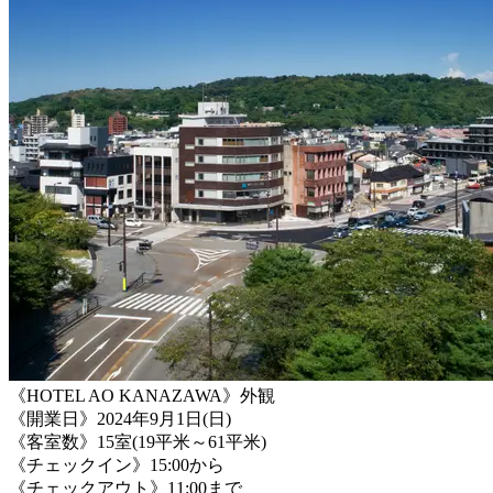
《HOTEL AO KANAZAWA》外観
《開業日》2024年9月1日(日)
《客室数》15室(19平米～61平米)
《チェックイン》15:00から
《チェックアウト》11:00まで