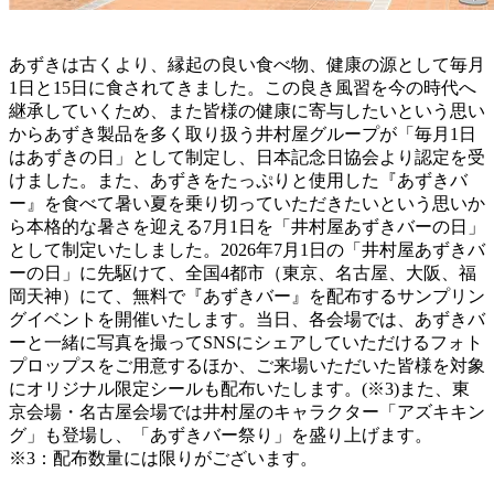
あずきは古くより、縁起の良い食べ物、健康の源として毎月
1日と15日に食されてきました。この良き風習を今の時代へ
継承していくため、また皆様の健康に寄与したいという思い
からあずき製品を多く取り扱う井村屋グループが「毎月1日
はあずきの日」として制定し、日本記念日協会より認定を受
けました。また、あずきをたっぷりと使用した『あずきバ
ー』を食べて暑い夏を乗り切っていただきたいという思いか
ら本格的な暑さを迎える7月1日を「井村屋あずきバーの日」
として制定いたしました。2026年7月1日の「井村屋あずきバ
ーの日」に先駆けて、全国4都市（東京、名古屋、大阪、福
岡天神）にて、無料で『あずきバー』を配布するサンプリン
グイベントを開催いたします。当日、各会場では、あずきバ
ーと一緒に写真を撮ってSNSにシェアしていただけるフォト
プロップスをご用意するほか、ご来場いただいた皆様を対象
にオリジナル限定シールも配布いたします。(※3)また、東
京会場・名古屋会場では井村屋のキャラクター「アズキキン
グ」も登場し、「あずきバー祭り」を盛り上げます。
※3：配布数量には限りがございます。