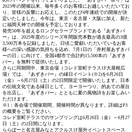
2023年の開催以来、毎年多くのお客様にお越しいただいてお
り、皆様の反響にお応えし、このたび4年連続での開催が決
定いたしました。今年は、東京・名古屋・大阪に加え、新た
に福岡天神での開催を予定しております。
発売50年を超えるロングセラーブランドである『あずきバ
ー』は、2025年度のシリーズ年間販売本数が過去最高の3億
3,500万本を記録しました。日頃ご愛顧いただいているお客
様への深い感謝の気持ちを込め、7月1日の「井村屋あずきバ
ーの日」に向けて、全国4都市で合計約15,500本の『あずき
バー』を無料で提供いたします。
さらに同期間中、東京会場（コレド室町テラス1F大屋根広
場）では、『あずきバー』の縁日イベント(※2)を6月26日
（金）～6月27日（土）の2日間限定で開催いたします。日本
の伝統文化である縁日として、ヨーヨーつり、的あての屋台
を出店し、『あずきバー』とともに夏の風物詩をお楽しみい
ただけます。
※1：各会場で開催期間、開催時間が異なります。詳細はP3
の概要をご覧ください。
コレド室町テラスでのサンプリングは6月26日（金）～6月27
日（土）の2日間になります。
ららぽーと名古屋みなとアクルス1F屋外イベントスペース