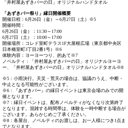
「井村屋あずきバーの日」オリジナルハンドタオル
「あずきバー祭り」縁日開催概要
開催日程：6月26日（金）～6月27日（土）※5
開催時間：
6月26日（金）：11:30～17:00
6月27日（土）：10:00～17:00
開催場所：コレド室町テラス1F大屋根広場（東京都中央区
日本橋室町3丁目2番1号）※6
体験内容：ヨーヨーつり、的あて※7
ノベルティ：「井村屋あずきバーの日」オリジナルヨーヨ
ー、「井村屋あずきバーの日」オリジナルハンドタオル※8
※5：小雨決行。天災・荒天の場合は、協議のうえ、中断・
中止となる可能性がございます。
※6：『あずきバー』の縁日イベントは東京会場のみでの開
催となります。
※7：縁日イベントは、配布ノベルティがなくなり次第終了
となります。混雑する時間帯は、体験を一時中断する場合が
ございます。あらかじめご了承ください。
※8：各屋台、ノベルティのお渡しは、お一人様につき1点ま
でとなります。