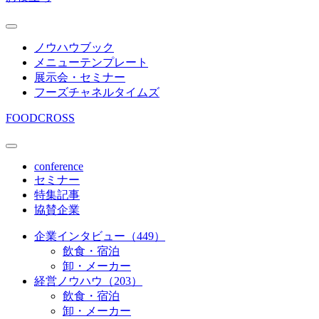
ノウハウブック
メニューテンプレート
展示会・セミナー
フーズチャネルタイムズ
FOODCROSS
conference
セミナー
特集記事
協賛企業
企業インタビュー（449）
飲食・宿泊
卸・メーカー
経営ノウハウ（203）
飲食・宿泊
卸・メーカー