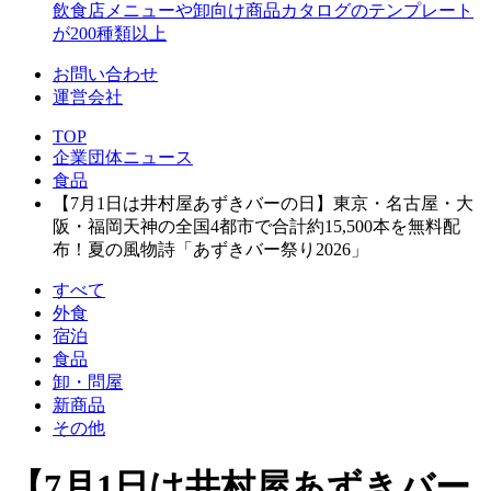
飲食店メニューや卸向け商品カタログのテンプレート
が200種類以上
お問い合わせ
運営会社
TOP
企業団体ニュース
食品
【7月1日は井村屋あずきバーの日】東京・名古屋・大
阪・福岡天神の全国4都市で合計約15,500本を無料配
布！夏の風物詩「あずきバー祭り2026」
すべて
外食
宿泊
食品
卸・問屋
新商品
その他
【7月1日は井村屋あずきバー