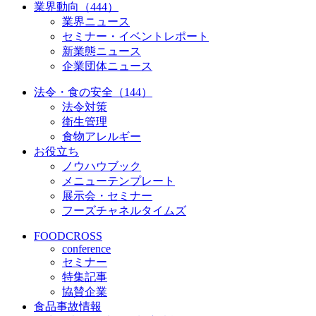
業界動向（444）
業界ニュース
セミナー・イベントレポート
新業態ニュース
企業団体ニュース
法令・食の安全（144）
法令対策
衛生管理
食物アレルギー
お役立ち
ノウハウブック
メニューテンプレート
展示会・セミナー
フーズチャネルタイムズ
FOODCROSS
conference
セミナー
特集記事
協賛企業
食品事故情報