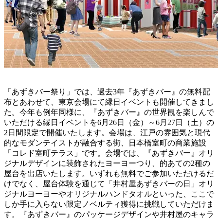
「あずきバー祭り」では、過去3年『あずきバー』の無料配
布とあわせて、東京会場にて縁日イベントも開催してきまし
た。今年も例年同様に、『あずきバー』の世界観を楽しんで
いただける縁日イベントを6月26日（金）～6月27日（土）の
2日間限定で開催いたします。会場は、江戸の雰囲気と現代
的なモダンテイストが融合する街、日本橋室町の商業施設
「コレド室町テラス」です。会場では、『あずきバー』オリ
ジナルデザインに装飾されたヨーヨーつり、的あての2種の
屋台を出店いたします。いずれも無料でご参加いただけるだ
けでなく、屋台体験を通じて「井村屋あずきバーの日」オリ
ジナルヨーヨーやオリジナルハンドタオルといった、ここで
しか手に入らない限定ノベルティ獲得に挑戦していただけま
す。『あずきバー』のパッケージデザインや井村屋のキャラ