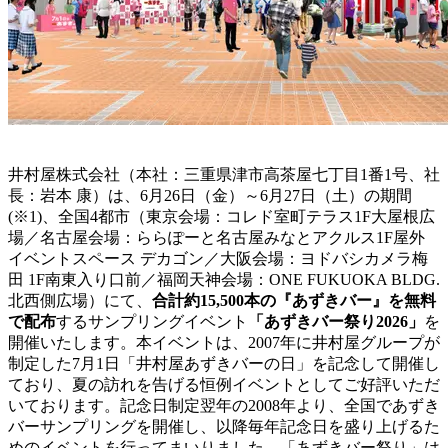
井村屋株式会社（本社：三重県津市高茶屋七丁目1番1号、社
長：岩本 康）は、6月26日（金）～6月27日（土）の期間
(※1)、全国4都市（東京会場：コレド室町テラス1F大屋根広
場／名古屋会場：ららぽーと名古屋みなとアクルス1F屋外
イベントスペース デカゴン／大阪会場：ヨドバシカメラ梅
田 1F南東入り口前／福岡天神会場：ONE FUKUOKA BLDG.
北西側広場）にて、
合計約15,500本の『あずきバー』を無料
で配布
するサンプリングイベント
「あずきバー祭り2026」
を
開催いたします。本イベントは、2007年に井村屋グループが
制定した7月1日「井村屋あずきバーの日」を記念して開催し
ており、夏の訪れを告げる恒例イベントとしてご好評いただ
いております。記念日制定翌年の2008年より、全国であずき
バーサンプリングを開催し、以降毎年記念日を盛り上げるた
めのイベントを行ってまいりました。「あずきバー祭り」は