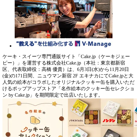
ケーキ・スイーツ専門通販サイト「Cake.jp（ケーキジェー
ピー）」を運営する株式会社Cake.jp（本社：東京都新宿
区、代表取締役：高橋 優貴）は、6月3日(水)から11月20日
(金)の171日間、ニュウマン新宿 2F エキナカにてCake.jpと大
人気の絵本がコラボしたオリジナルクッキー缶を購入いただ
けるポップアップストア「名作絵本のクッキー缶セレクショ
ン by Cake.jp」を期間限定で出店いたします。