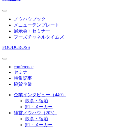
ノウハウブック
メニューテンプレート
展示会・セミナー
フーズチャネルタイムズ
FOODCROSS
conference
セミナー
特集記事
協賛企業
企業インタビュー（449）
飲食・宿泊
卸・メーカー
経営ノウハウ（203）
飲食・宿泊
卸・メーカー