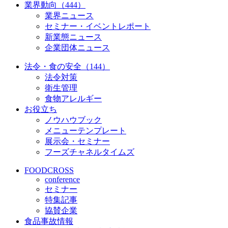
業界動向（444）
業界ニュース
セミナー・イベントレポート
新業態ニュース
企業団体ニュース
法令・食の安全（144）
法令対策
衛生管理
食物アレルギー
お役立ち
ノウハウブック
メニューテンプレート
展示会・セミナー
フーズチャネルタイムズ
FOODCROSS
conference
セミナー
特集記事
協賛企業
食品事故情報