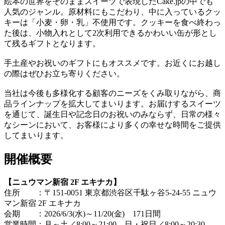
絵本の世界をそのままスイーツで表現したCake.jpの中でも
人気のジャンル。原材料にもこだわり、中に入っているクッ
キーは「小麦・卵・乳」不使用です。クッキーを食べ終わっ
た後は、小物入れとして2次利用できるかわいい缶が形とし
て残るギフトとなります。
手土産やお祝いのギフトにもオススメです。お近くにお越し
の際はぜひお立ち寄りください。
当社は今後も多様化する顧客のニーズをくみ取りながら、商
品ラインナップを拡大してまいります。お届けするスイーツ
を通じて、誕生日や記念日のお祝いのみならず、日常の様々
なシーンにおいて、お客様により多くの幸せな時間をご提供
してまいります。
開催概要
【ニュウマン新宿 2F エキナカ】
住所 ：〒151-0051 東京都渋谷区千駄ヶ谷5-24-55 ニュウ
マン新宿 2F エキナカ
会期 ：2026/6/3(水)～11/20(金) 171日間
営業時間：月～土／8:00～21:00 日・祝日／8:00～20:30