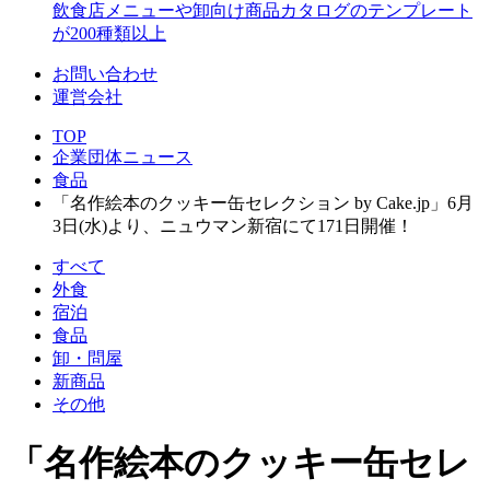
飲食店メニューや卸向け商品カタログのテンプレート
が200種類以上
お問い合わせ
運営会社
TOP
企業団体ニュース
食品
「名作絵本のクッキー缶セレクション by Cake.jp」6月
3日(水)より、ニュウマン新宿にて171日開催！
すべて
外食
宿泊
食品
卸・問屋
新商品
その他
「名作絵本のクッキー缶セレ