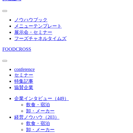
ノウハウブック
メニューテンプレート
展示会・セミナー
フーズチャネルタイムズ
FOODCROSS
conference
セミナー
特集記事
協賛企業
企業インタビュー（449）
飲食・宿泊
卸・メーカー
経営ノウハウ（203）
飲食・宿泊
卸・メーカー