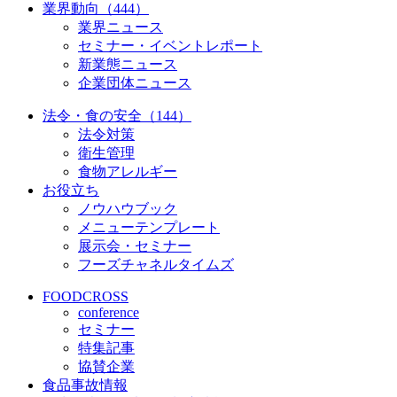
業界動向（444）
業界ニュース
セミナー・イベントレポート
新業態ニュース
企業団体ニュース
法令・食の安全（144）
法令対策
衛生管理
食物アレルギー
お役立ち
ノウハウブック
メニューテンプレート
展示会・セミナー
フーズチャネルタイムズ
FOODCROSS
conference
セミナー
特集記事
協賛企業
食品事故情報