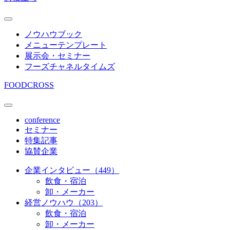
ノウハウブック
メニューテンプレート
展示会・セミナー
フーズチャネルタイムズ
FOODCROSS
conference
セミナー
特集記事
協賛企業
企業インタビュー（449）
飲食・宿泊
卸・メーカー
経営ノウハウ（203）
飲食・宿泊
卸・メーカー