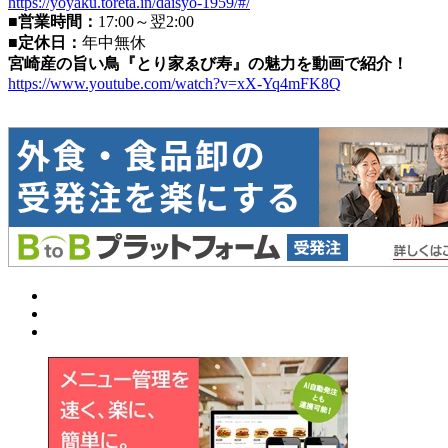
https://yoyaku.toreta.in/daisyo-1959/#/
■営業時間：
17:00～翌2:00
■定休日：
年中無休
宮崎産の旨い鳥『とり家ゑび寿』の魅力を動画で紹介！
https://www.youtube.com/watch?v=xX-Yq4mFK8Q