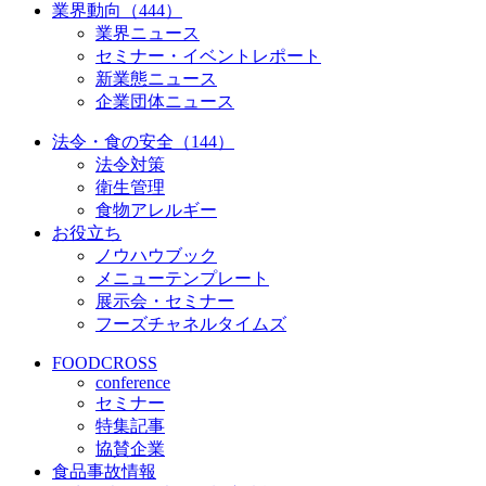
業界動向（444）
業界ニュース
セミナー・イベントレポート
新業態ニュース
企業団体ニュース
法令・食の安全（144）
法令対策
衛生管理
食物アレルギー
お役立ち
ノウハウブック
メニューテンプレート
展示会・セミナー
フーズチャネルタイムズ
FOODCROSS
conference
セミナー
特集記事
協賛企業
食品事故情報