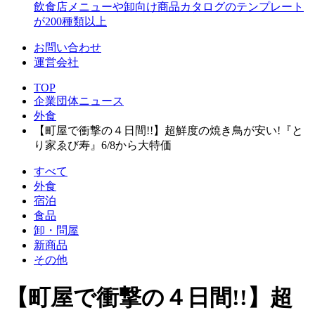
飲食店メニューや卸向け商品カタログのテンプレート
が200種類以上
お問い合わせ
運営会社
TOP
企業団体ニュース
外食
【町屋で衝撃の４日間!!】超鮮度の焼き鳥が安い!『と
り家ゑび寿』6/8から大特価
すべて
外食
宿泊
食品
卸・問屋
新商品
その他
【町屋で衝撃の４日間!!】超