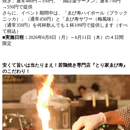
焼き」通常480円→350円、「鶏白湯ラーメン」通常750円
→550円で提供
さらに、イベント期間中は、「ゑび寿ハイボール（ブラック
ニッカ）」（通常450円）と「ゑび寿サワー（梅風味）」
（通常350円）を何杯飲んでも１杯199円で提供します（すべ
て税込）
■実施日程：
2026年6月8日（月）～6月11日（木）の４日間
限定
安くて旨いは当たりまえ！若鶏焼き専門店『とり家ゑび寿』
のこだわり！