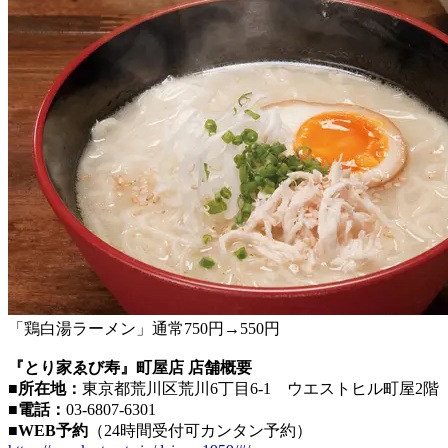
「鶏白湯ラーメン」通常750円→550円
『とり家ゑび寿』町屋店 店舗概要
■所在地：
東京都荒川区荒川6丁目6-1 ウエストヒル町屋2階
■電話：
03-6807-6301
■WEB予約
（24時間受付可カンタン予約）