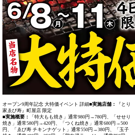
オープン9周年記念 大特価イベント 詳細
■実施店舗：
『とり
家ゑび寿』町屋店 限定
■実施概要：
「特大もも焼き」通常980円→780円、「せせり
焼き」通常580円→420円、「つくね焼き」通常680円→500
円、「ゑび寿 チキンナゲット」通常550円→380円、「玉子