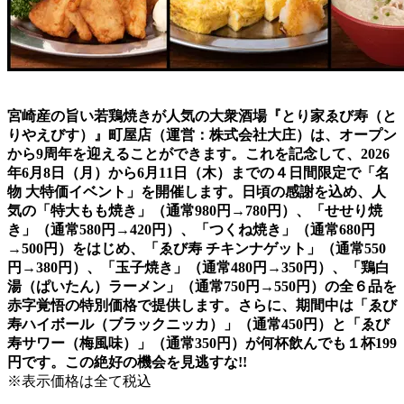
宮崎産の旨い若鶏焼きが人気の大衆酒場『とり家ゑび寿（と
りやえびす）』町屋店（運営：株式会社大庄）は、オープン
から9周年を迎えることができます。これを記念して、2026
年6月8日（月）から6月11日（木）までの４日間限定で「名
物 大特価イベント」を開催します。日頃の感謝を込め、人
気の「特大もも焼き」（通常980円→780円）、「せせり焼
き」（通常580円→420円）、「つくね焼き」（通常680円
→500円）をはじめ、「ゑび寿 チキンナゲット」（通常550
円→380円）、「玉子焼き」（通常480円→350円）、「鶏白
湯（ぱいたん）ラーメン」（通常750円→550円）の全６品を
赤字覚悟の特別価格で提供します。さらに、期間中は「ゑび
寿ハイボール（ブラックニッカ）」（通常450円）と「ゑび
寿サワー（梅風味）」（通常350円）が何杯飲んでも１杯199
円です。この絶好の機会を見逃すな!!
※表示価格は全て税込