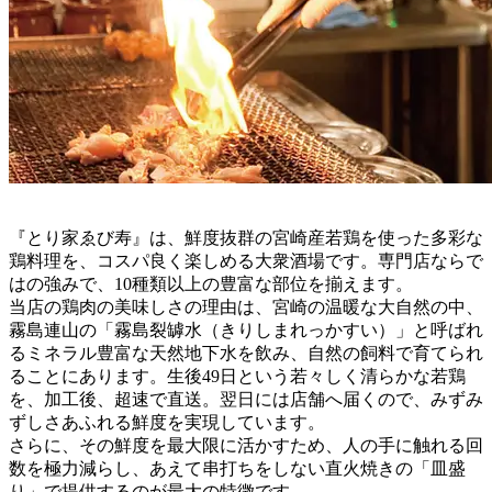
『とり家ゑび寿』は、鮮度抜群の宮崎産若鶏を使った多彩な
鶏料理を、コスパ良く楽しめる大衆酒場です。専門店ならで
はの強みで、10種類以上の豊富な部位を揃えます。
当店の鶏肉の美味しさの理由は、宮崎の温暖な大自然の中、
霧島連山の「霧島裂罅水（きりしまれっかすい）」と呼ばれ
るミネラル豊富な天然地下水を飲み、自然の飼料で育てられ
ることにあります。生後49日という若々しく清らかな若鶏
を、加工後、超速で直送。翌日には店舗へ届くので、みずみ
ずしさあふれる鮮度を実現しています。
さらに、その鮮度を最大限に活かすため、人の手に触れる回
数を極力減らし、あえて串打ちをしない直火焼きの「皿盛
り」で提供するのが最大の特徴です。