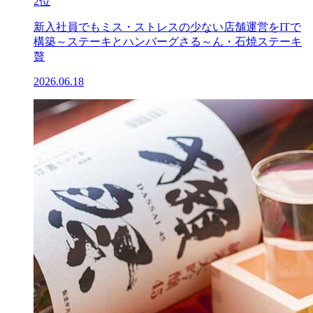
2位
新入社員でもミス・ストレスの少ない店舗運営をITで
構築～ステーキとハンバーグさる～ん・石焼ステーキ
贅
2026.06.18