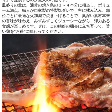
皿盛りの量は、通常の焼き鳥の３～４本分に相当し、ボリュ
ーム満点。職人が自家製の特製塩ダレで丁寧に揉み込み、部
位ごとに最適な火加減で焼き上げることで、奥深い素材本来
の旨味が味わえ、みずみずしくジューシーながら、弾力ある
食感が楽しめます。ぜひ、この絶好の機会に立ち寄って、旨
い鶏を“お得”に味わってください。