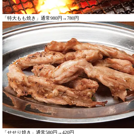
「特大もも焼き」通常980円→780円
「せせり焼き」通常580円→420円