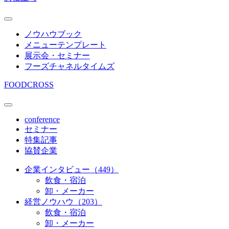
ノウハウブック
メニューテンプレート
展示会・セミナー
フーズチャネルタイムズ
FOODCROSS
conference
セミナー
特集記事
協賛企業
企業インタビュー（449）
飲食・宿泊
卸・メーカー
経営ノウハウ（203）
飲食・宿泊
卸・メーカー