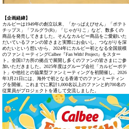
【企画経緯】
カルビーは1949年の創立以来、「かっぱえびせん」「ポテト
チップス」「フルグラ(R)」「じゃがりこ」など、数多くの
商品を発売してきました。そんなカルビー商品をご愛顧いた
だいているファンの皆さまと実際にお会いし、つながりを深
めたいという想いから、2024年にカルビー初となる全国規模
のファンミーティングCalbee『Fan With! Project』をスター
ト。全国17カ所の拠点で展開し多くのファンの皆さまにご参
加いただきました。2025年度はグループ会社「カルビーポテ
ト」や他社との協業型ファンミーティングを初開催し、2026
年3月21日には、海外で初となる香港でのファンミーティン
グを開催。これまでに累計1,000名以上のファンと約700名の
従業員がプロジェクトを通して交流しました。