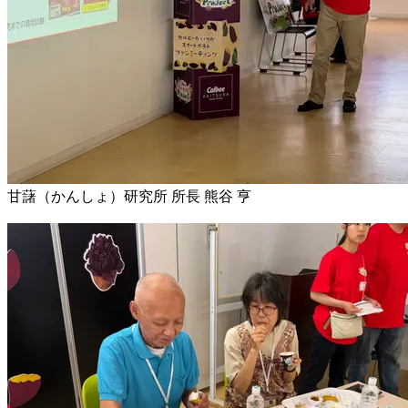
甘藷（かんしょ）研究所 所長 熊谷 亨