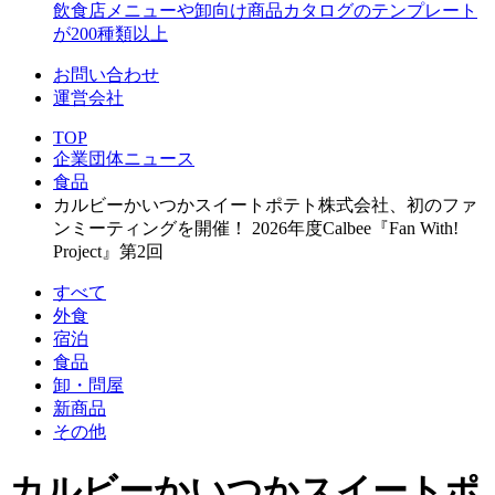
飲食店メニューや卸向け商品カタログのテンプレート
が200種類以上
お問い合わせ
運営会社
TOP
企業団体ニュース
食品
カルビーかいつかスイートポテト株式会社、初のファ
ンミーティングを開催！ 2026年度Calbee『Fan With!
Project』第2回
すべて
外食
宿泊
食品
卸・問屋
新商品
その他
カルビーかいつかスイートポ