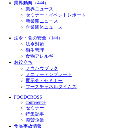
業界動向（444）
業界ニュース
セミナー・イベントレポート
新業態ニュース
企業団体ニュース
法令・食の安全（144）
法令対策
衛生管理
食物アレルギー
お役立ち
ノウハウブック
メニューテンプレート
展示会・セミナー
フーズチャネルタイムズ
FOODCROSS
conference
セミナー
特集記事
協賛企業
食品事故情報