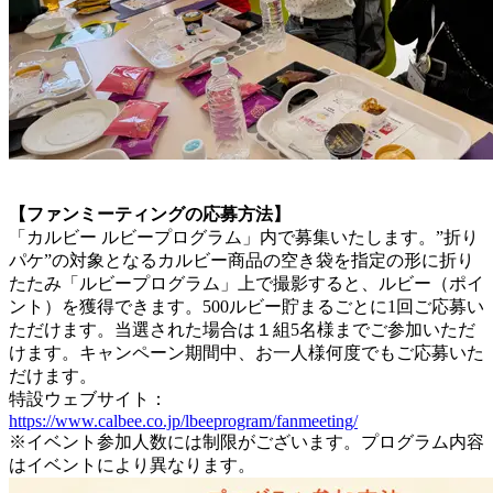
【ファンミーティングの応募方法】
「カルビー ルビープログラム」内で募集いたします。”折り
パケ”の対象となるカルビー商品の空き袋を指定の形に折り
たたみ「ルビープログラム」上で撮影すると、ルビー（ポイ
ント）を獲得できます。500ルビー貯まるごとに1回ご応募い
ただけます。当選された場合は１組5名様までご参加いただ
けます。キャンペーン期間中、お一人様何度でもご応募いた
だけます。
特設ウェブサイト：
https://www.calbee.co.jp/lbeeprogram/fanmeeting/
※イベント参加人数には制限がございます。プログラム内容
はイベントにより異なります。