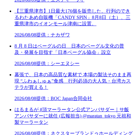
【三重県津市】1日最大176個を販売した、行列のでき
るわたあめ自販機「CANDY SPIN」8月8日（土）、三
重県津市のイオンモール津南に設置。
2026/08/08
提供：ナカザワ
8 月 8 日はベーグルの日 日本のベーグル文化の普
及・発展を目指す「日本ベーグル協会」設立
2026/08/08
提供：シーエヌシー
幕張で、日本の高品質な素材で 本場の製法そのまま再
現 “ふわぁしゅぁ”食感 行列必須の大人気・台湾カス
テラが買える！
2026/08/08
提供：BOC Japan合同会社
はるまるが #頂マーラータン公式アンバサダー｜サ飯
アンバサダーに就任 (広報担当) @maratan_tokyo 元祖和
製マーラータン
2026/08/08
提供：ネクスターブランドゥホールディング