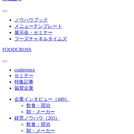
ノウハウブック
メニューテンプレート
展示会・セミナー
フーズチャネルタイムズ
FOODCROSS
conference
セミナー
特集記事
協賛企業
企業インタビュー（449）
飲食・宿泊
卸・メーカー
経営ノウハウ（203）
飲食・宿泊
卸・メーカー