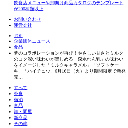
飲食店メニューや卸向け商品カタログのテンプレート
が200種類以上
お問い合わせ
運営会社
TOP
企業団体ニュース
食品
夢のコラボレーションが再び！やさしい甘さとミルク
のコク深い味わいが楽しめる「森永れん乳」の味わい
をイメージした「ミルクキャラメル」「ソフトケー
キ」「ハイチュウ」6月16日（火）より期間限定で新発
売…
すべて
外食
宿泊
食品
卸・問屋
新商品
その他