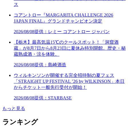
ス
コアントロー『MARGARITA CHALLENGE 2026
JAPAN FINAL』グランドチャンピオン決定
2026/08/08
提供：レミー コアントロー ジャパン
【栃木】最高気温15℃のクールスポット！「洞窟酒
蔵」が8月7日から8月23日に夏休み特別開館。歴史・秘
蔵熟成酒・涼を体験。
2026/08/08
提供：島崎酒造
ウィルキンソンが開催する完全招待制の夏フェス
「STRAIGHT UP FESTIVAL ’26 by WILKINSON」本日
からチケット一般先行受付が開始！
2026/08/08
提供：STARBASE
もっと見る
ランキング