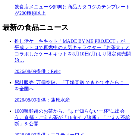
飲食店メニューや卸向け商品カタログのテンプレート
が200種類以上
最新の食品ニュース
推し活ケーキキット「MADE BY ME PROJECT」が、
平成レトロで再燃中の人気キャラクター「お茶犬」と
コラボしたケーキキットを8月10日(月)より限定発売開
始…
2026/08/09
提供：Relic
累計販売1万個突破。「工場直送 できたて生たらこ」
を全国へ
2026/08/09
提供：蒲原水産
1000種類超のお茶から、“まだ知らない一杯”に出会
う。京都・ごえん茶が「16タイプ診断」「ごえん茶診
断」を公開
2026/08/09
提供：エスティーワイ