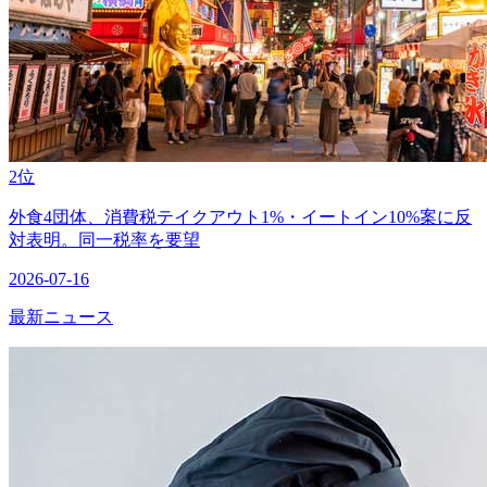
2位
外食4団体、消費税テイクアウト1%・イートイン10%案に反
対表明。同一税率を要望
2026-07-16
最新ニュース