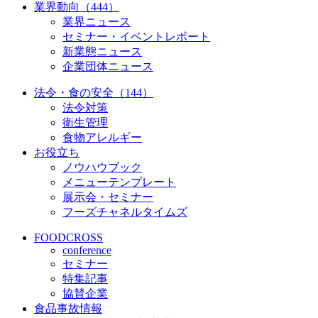
業界動向（444）
業界ニュース
セミナー・イベントレポート
新業態ニュース
企業団体ニュース
法令・食の安全（144）
法令対策
衛生管理
食物アレルギー
お役立ち
ノウハウブック
メニューテンプレート
展示会・セミナー
フーズチャネルタイムズ
FOODCROSS
conference
セミナー
特集記事
協賛企業
食品事故情報