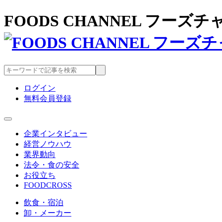
FOODS CHANNEL フー
ログイン
無料会員登録
企業インタビュー
経営ノウハウ
業界動向
法令・食の安全
お役立ち
FOODCROSS
飲食・宿泊
卸・メーカー