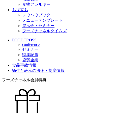
食物アレルギー
お役立ち
ノウハウブック
メニューテンプレート
展示会・セミナー
フーズチャネルタイムズ
FOODCROSS
conference
セミナー
特集記事
協賛企業
食品事故情報
衛生と表示の法令・制度情報
フーズチャネル会員特典