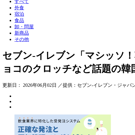
すべて
外食
宿泊
食品
卸・問屋
新商品
その他
セブン‐イレブン「マシッソ
ョコのクロッチなど話題の韓
更新日： 2026年06月02日 ／提供：セブン‐イレブン・ジャパ