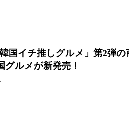
！韓国イチ推しグルメ」第2弾の
国グルメが新発売！
ン