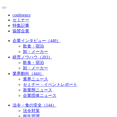
conference
セミナー
特集記事
協賛企業
企業インタビュー（449）
飲食・宿泊
卸・メーカー
経営ノウハウ（203）
飲食・宿泊
卸・メーカー
業界動向（444）
業界ニュース
セミナー・イベントレポート
新業態ニュース
企業団体ニュース
法令・食の安全（144）
法令対策
衛生管理