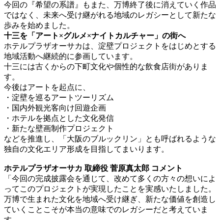
今回の『希望の系譜』もまた、万博終了後に消えていく作品
ではなく、未来へ受け継がれる地域のレガシーとして新たな
歩みを始めました。
十三を「アート×グルメ×ナイトカルチャー」の街へ
ホテルプラザオーサカは、淀壁プロジェクトをはじめとする
地域活動へ継続的に参画しています。
十三には古くからの下町文化や個性的な飲食店街がありま
す。
今後はアートを起点に、
・淀壁を巡るアートツーリズム
・国内外観光客向け回遊企画
・ホテルを拠点とした文化発信
・新たな壁画制作プロジェクト
などを推進し、「大阪のブルックリン」とも呼ばれるような
独自の文化エリア形成を目指してまいります。
ホテルプラザオーサカ 取締役 菅原真太郎 コメント
「今回の完成披露会を通じて、改めて多くの方々の想いによ
ってこのプロジェクトが実現したことを実感いたしました。
万博で生まれた文化を地域へ受け継ぎ、新たな価値を創造し
ていくことこそが本当の意味でのレガシーだと考えていま
す。