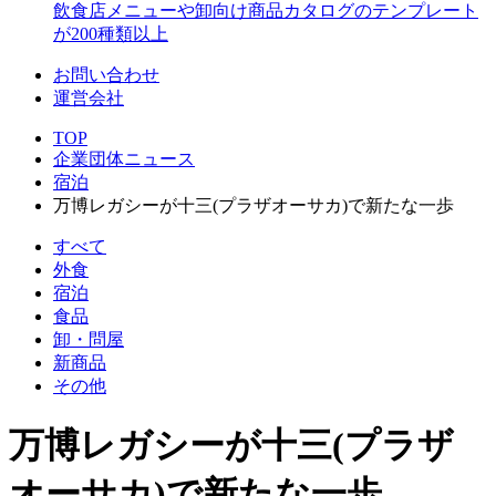
飲食店メニューや卸向け商品カタログのテンプレート
が200種類以上
お問い合わせ
運営会社
TOP
企業団体ニュース
宿泊
万博レガシーが十三(プラザオーサカ)で新たな一歩
すべて
外食
宿泊
食品
卸・問屋
新商品
その他
万博レガシーが十三(プラザ
オーサカ)で新たな一歩