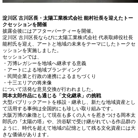
淀川区 古川区長・太陽工業株式会社 能村社長を迎えたトー
クセッションを開催
披露会後にはアフターパーティーを開催。
淀川区 古川区長ならびに太陽工業株式会社 代表取締役社長
能村氏を迎え、アートと地域の未来をテーマにしたトークセ
ッションを実施しました。
セッションでは、
・万博レガシーを地域へ継承する意義
・アートによる地域ブランディング
・民間企業と行政の連携によるまちづくり
・十三エリアの将来像
について活発な意見交換が行われました。
岡本太郎作品にも通じる「文化継承」の挑戦
大型パブリックアートを移設・継承し、新たな地域資産とし
て活用する事例は全国的にも珍しい取り組みです。
大阪万博の象徴として現在も多くの人々を惹きつける岡本太
郎氏の『太陽の塔』や、渋谷駅で受け継がれている作品群の
ように、時代を超えて地域の記憶として残る文化資産には大
きな価値があります。