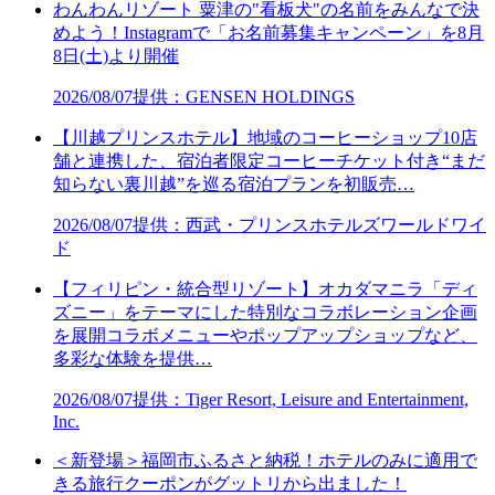
わんわんリゾート 粟津の"看板犬"の名前をみんなで決
めよう！Instagramで「お名前募集キャンペーン」を8月
8日(土)より開催
2026/08/07
提供：GENSEN HOLDINGS
【川越プリンスホテル】地域のコーヒーショップ10店
舗と連携した、宿泊者限定コーヒーチケット付き“まだ
知らない裏川越”を巡る宿泊プランを初販売…
2026/08/07
提供：西武・プリンスホテルズワールドワイ
ド
【フィリピン・統合型リゾート】オカダマニラ「ディ
ズニー」をテーマにした特別なコラボレーション企画
を展開コラボメニューやポップアップショップなど、
多彩な体験を提供…
2026/08/07
提供：Tiger Resort, Leisure and Entertainment,
Inc.
＜新登場＞福岡市ふるさと納税！ホテルのみに適用で
きる旅行クーポンがグットリから出ました！