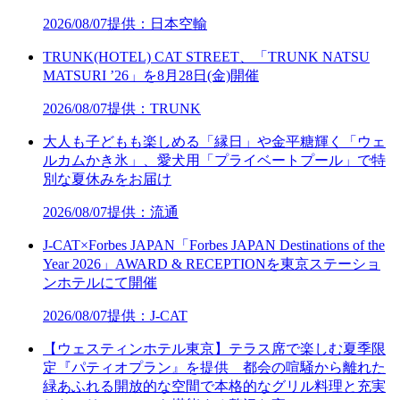
2026/08/07
提供：日本空輸
TRUNK(HOTEL) CAT STREET、「TRUNK NATSU
MATSURI ’26」を8月28日(金)開催
2026/08/07
提供：TRUNK
大人も子どもも楽しめる「縁日」や金平糖輝く「ウェ
ルカムかき氷」、愛犬用「プライベートプール」で特
別な夏休みをお届け
2026/08/07
提供：流通
J-CAT×Forbes JAPAN「Forbes JAPAN Destinations of the
Year 2026」AWARD & RECEPTIONを東京ステーショ
ンホテルにて開催
2026/08/07
提供：J-CAT
【ウェスティンホテル東京】テラス席で楽しむ夏季限
定『パティオプラン』を提供 都会の喧騒から離れた
緑あふれる開放的な空間で本格的なグリル料理と充実