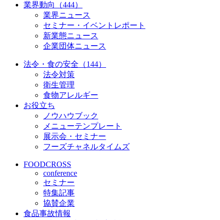
業界動向（444）
業界ニュース
セミナー・イベントレポート
新業態ニュース
企業団体ニュース
法令・食の安全（144）
法令対策
衛生管理
食物アレルギー
お役立ち
ノウハウブック
メニューテンプレート
展示会・セミナー
フーズチャネルタイムズ
FOODCROSS
conference
セミナー
特集記事
協賛企業
食品事故情報