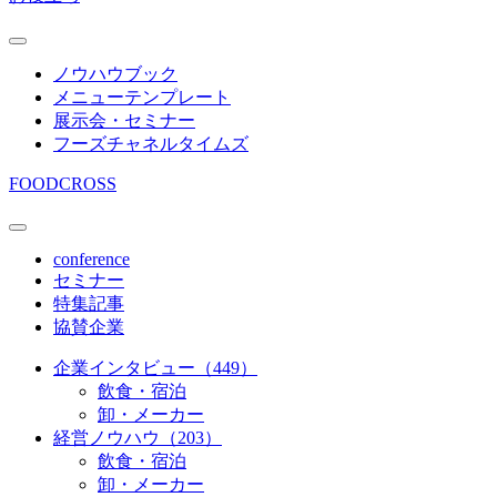
ノウハウブック
メニューテンプレート
展示会・セミナー
フーズチャネルタイムズ
FOODCROSS
conference
セミナー
特集記事
協賛企業
企業インタビュー（449）
飲食・宿泊
卸・メーカー
経営ノウハウ（203）
飲食・宿泊
卸・メーカー