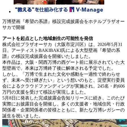
万博壁画『希望の系譜』移設完成披露会をホテルプラザオー
サカで開催
アートを起点とした地域創生の可能性を発信
株式会社プラザオーサカ（大阪市淀川区）は、2026年5月31
日、アーティストBAKIBAKI氏による大型壁画『希望の系
譜』の移設完成披露会を開催いたしました。
本作品は、大阪・関西万博の西ゲート前に展示されていた大
型壁画で、本来は万博終了後に解体される予定でした。
しかし、「万博で生まれた文化や感動を一過性で終わらせ
ず、未来へ受け継ぎたい」という想いのもと、淀壁実行委員
会によるクラウドファンディングが実施され、245名・約606
万円の支援を受けて移設が実現しました。
5月8日に発表した完成披露会告知リリースに続き、このたび
実際にお披露目会を開催し、多くの支援者・地域住民・行政
関係者・企業関係者の皆様とともに、新たな万博レガシーの
誕生を祝いました。