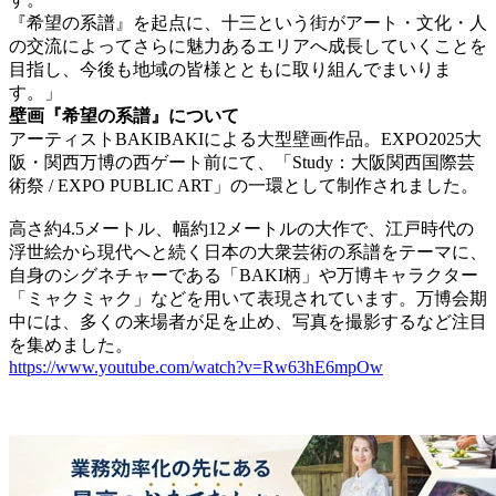
『希望の系譜』を起点に、十三という街がアート・文化・人
の交流によってさらに魅力あるエリアへ成長していくことを
目指し、今後も地域の皆様とともに取り組んでまいりま
す。」
壁画『希望の系譜』について
アーティストBAKIBAKIによる大型壁画作品。EXPO2025大
阪・関西万博の西ゲート前にて、「Study：大阪関西国際芸
術祭 / EXPO PUBLIC ART」の一環として制作されました。
高さ約4.5メートル、幅約12メートルの大作で、江戸時代の
浮世絵から現代へと続く日本の大衆芸術の系譜をテーマに、
自身のシグネチャーである「BAKI柄」や万博キャラクター
「ミャクミャク」などを用いて表現されています。万博会期
中には、多くの来場者が足を止め、写真を撮影するなど注目
を集めました。
https://www.youtube.com/watch?v=Rw63hE6mpOw