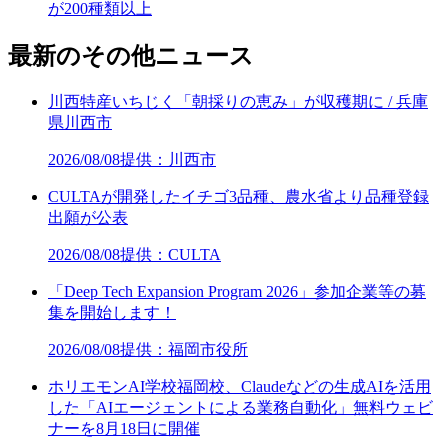
が200種類以上
最新のその他ニュース
川西特産いちじく「朝採りの恵み」が収穫期に / 兵庫
県川西市
2026/08/08
提供：川西市
CULTAが開発したイチゴ3品種、農水省より品種登録
出願が公表
2026/08/08
提供：CULTA
「Deep Tech Expansion Program 2026」参加企業等の募
集を開始します！
2026/08/08
提供：福岡市役所
ホリエモンAI学校福岡校、Claudeなどの生成AIを活用
した「AIエージェントによる業務自動化」無料ウェビ
ナーを8月18日に開催