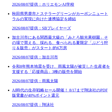
2026/08/07
提供：ホリエモンAI学校
秋田県男鹿市とステラーグリーンがカーボンニュート
ラルの実現に向けた連携協定を締結
2026/08/07
提供：SBプレイヤーズ
加古川市にある関西最大級の「みとろ観光果樹園」そ
の場で買える、採れる、食べられる夏限定「ぶどう狩
り＆販売」がスタート/約6万房
2026/08/07
提供：加古川市
令和8年熊本地震を受け、雨風太陽が被災した生産者を
支援する「応援商品」3種の販売を開始
2026/08/07
提供：雨風太陽
AI時代の生存戦略セール開催！ 8/17まで翔泳社のPDF
版電書が40%ポイント還元
2026/08/07
提供：翔泳社