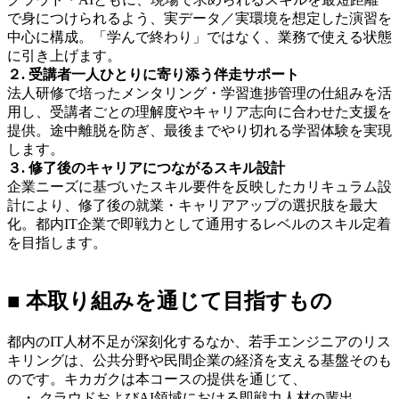
で身につけられるよう、実データ／実環境を想定した演習を
中心に構成。「学んで終わり」ではなく、業務で使える状態
に引き上げます。
２. 受講者一人ひとりに寄り添う伴走サポート
法人研修で培ったメンタリング・学習進捗管理の仕組みを活
用し、受講者ごとの理解度やキャリア志向に合わせた支援を
提供。途中離脱を防ぎ、最後までやり切れる学習体験を実現
します。
３. 修了後のキャリアにつながるスキル設計
企業ニーズに基づいたスキル要件を反映したカリキュラム設
計により、修了後の就業・キャリアアップの選択肢を最大
化。都内IT企業で即戦力として通用するレベルのスキル定着
を目指します。
■ 本取り組みを通じて目指すもの
都内のIT人材不足が深刻化するなか、若手エンジニアのリス
キリングは、公共分野や民間企業の経済を支える基盤そのも
のです。キカガクは本コースの提供を通じて、
・ クラウドおよびAI領域における即戦力人材の輩出