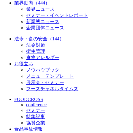
業界動向（444）
業界ニュース
セミナー・イベントレポート
新業態ニュース
企業団体ニュース
法令・食の安全（144）
法令対策
衛生管理
食物アレルギー
お役立ち
ノウハウブック
メニューテンプレート
展示会・セミナー
フーズチャネルタイムズ
FOODCROSS
conference
セミナー
特集記事
協賛企業
食品事故情報