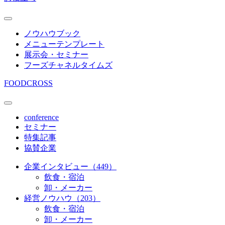
ノウハウブック
メニューテンプレート
展示会・セミナー
フーズチャネルタイムズ
FOODCROSS
conference
セミナー
特集記事
協賛企業
企業インタビュー（449）
飲食・宿泊
卸・メーカー
経営ノウハウ（203）
飲食・宿泊
卸・メーカー