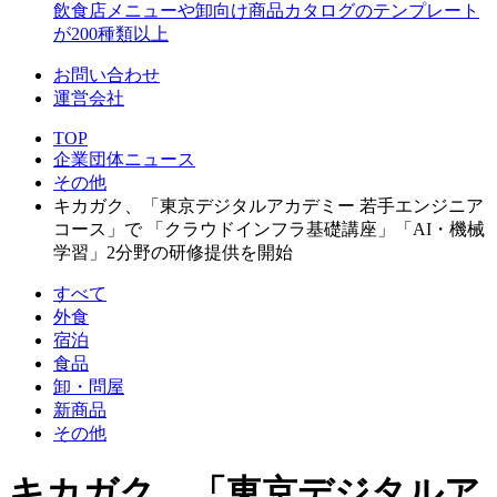
飲食店メニューや卸向け商品カタログのテンプレート
が200種類以上
お問い合わせ
運営会社
TOP
企業団体ニュース
その他
キカガク、「東京デジタルアカデミー 若手エンジニア
コース」で 「クラウドインフラ基礎講座」「AI・機械
学習」2分野の研修提供を開始
すべて
外食
宿泊
食品
卸・問屋
新商品
その他
キカガク、「東京デジタルア