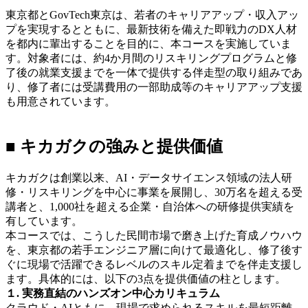
東京都とGovTech東京は、若者のキャリアアップ・収入アッ
プを実現するとともに、最新技術を備えた即戦力のDX人材
を都内に輩出することを目的に、本コースを実施していま
す。対象者には、約4か月間のリスキリングプログラムと修
了後の就業支援までを一体で提供する伴走型の取り組みであ
り、修了者には受講費用の一部助成等のキャリアアップ支援
も用意されています。
■ キカガクの強みと提供価値
キカガクは創業以来、AI・データサイエンス領域の法人研
修・リスキリングを中心に事業を展開し、30万名を超える受
講者と、1,000社を超える企業・自治体への研修提供実績を
有しています。
本コースでは、こうした民間市場で磨き上げた育成ノウハウ
を、東京都の若手エンジニア層に向けて最適化し、修了後す
ぐに現場で活躍できるレベルのスキル定着までを伴走支援し
ます。具体的には、以下の3点を提供価値の柱とします。
１. 実務直結のハンズオン中心カリキュラム
クラウド・AIともに、現場で求められるスキルを最短距離