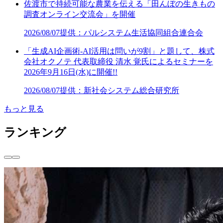
佐渡市で持続可能な農業を伝える「田んぼの生きもの
調査オンライン交流会」を開催
2026/08/07
提供：パルシステム生活協同組合連合会
「生成AI企画術-AI活用は問いが9割」と題して、株式
会社オクノテ 代表取締役 清水 覚氏によるセミナーを
2026年9月16日(水)に開催!!
2026/08/07
提供：新社会システム総合研究所
もっと見る
ランキング