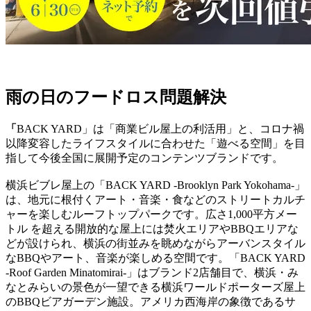
雨の日のフードロス問題解決
「
BACK YARD」は「商業ビル屋上の利活用」と、コロナ禍
以降変容したライフスタイルに合わせた「遊べる空間」を目
指して今後全国に展開予定のコンテンツブランドです。
横浜ビブレ屋上の「BACK YARD -Brooklyn Park Yokohama-」
は、地元に根付くアート・音楽・食などのストリートカルチ
ャーを楽しむルーフトップパークです。広さ1,000平方メー
トル を超える開放的な屋上には焚火エリアやBBQエリアな
どが設けられ、横浜の街並みを眺めながらアーバンスタイル
なBBQやアート、音楽が楽しめる空間です。「BACK YARD
-Roof Garden Minatomirai-」はブランド2店舗目で、横浜・み
なとみらいの景色が一望できる横浜ワールドポーターズ屋上
のBBQビアガーデン施設。アメリカ西海岸の象徴であるサ