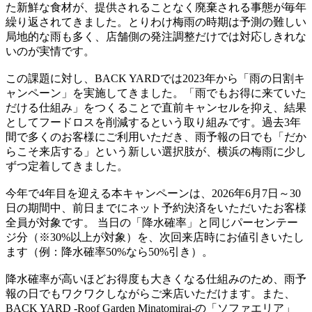
た新鮮な食材が、提供されることなく廃棄される事態が毎年
繰り返されてきました。とりわけ梅雨の時期は予測の難しい
局地的な雨も多く、店舗側の発注調整だけでは対応しきれな
いのが実情です。
この課題に対し、BACK YARDでは2023年から「雨の日割キ
ャンペーン」を実施してきました。「雨でもお得に来ていた
だける仕組み」をつくることで直前キャンセルを抑え、結果
としてフードロスを削減するという取り組みです。過去3年
間で多くのお客様にご利用いただき、雨予報の日でも「だか
らこそ来店する」という新しい選択肢が、横浜の梅雨に少し
ずつ定着してきました。
今年で4年目を迎える本キャンペーンは、2026年6月7日～30
日の期間中、前日までにネット予約決済をいただいたお客様
全員が対象です。 当日の「降水確率」と同じパーセンテー
ジ分（※30%以上が対象）を、次回来店時にお値引きいたし
ます（例：降水確率50%なら50%引き）。
降水確率が高いほどお得度も大きくなる仕組みのため、雨予
報の日でもワクワクしながらご来店いただけます。また、
BACK YARD -Roof Garden Minatomirai-の「ソファエリア」