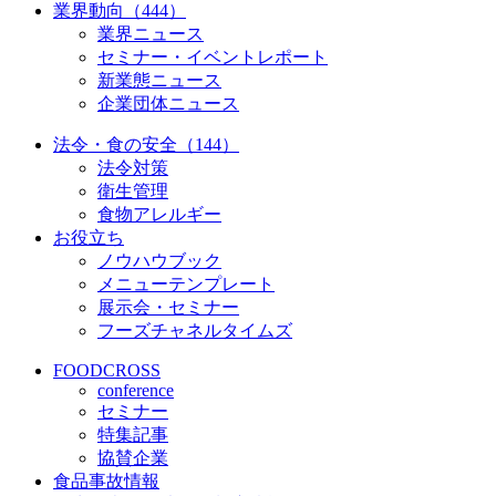
業界動向（444）
業界ニュース
セミナー・イベントレポート
新業態ニュース
企業団体ニュース
法令・食の安全（144）
法令対策
衛生管理
食物アレルギー
お役立ち
ノウハウブック
メニューテンプレート
展示会・セミナー
フーズチャネルタイムズ
FOODCROSS
conference
セミナー
特集記事
協賛企業
食品事故情報