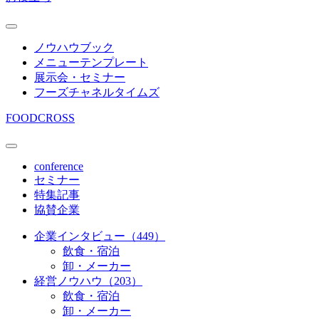
ノウハウブック
メニューテンプレート
展示会・セミナー
フーズチャネルタイムズ
FOODCROSS
conference
セミナー
特集記事
協賛企業
企業インタビュー（449）
飲食・宿泊
卸・メーカー
経営ノウハウ（203）
飲食・宿泊
卸・メーカー