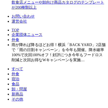
飲食店メニューや卸向け商品カタログのテンプレート
が200種類以上
お問い合わせ
運営会社
TOP
企業団体ニュース
外食
雨が降れば降るほどお得！横浜「BACK YARD」2店舗
で「雨の日割キャンペーン」を今年も開催。降水確率
100%で次回100%オフ！好評につき今年もフードロス
削減と次回お得なWキャンペーンを実施…
すべて
外食
宿泊
食品
卸・問屋
新商品
その他