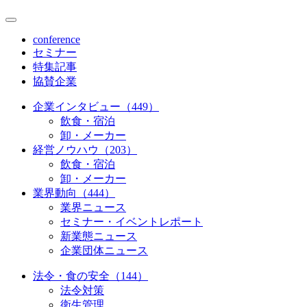
conference
セミナー
特集記事
協賛企業
企業インタビュー（449）
飲食・宿泊
卸・メーカー
経営ノウハウ（203）
飲食・宿泊
卸・メーカー
業界動向（444）
業界ニュース
セミナー・イベントレポート
新業態ニュース
企業団体ニュース
法令・食の安全（144）
法令対策
衛生管理