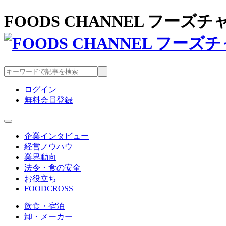
FOODS CHANNEL フー
ログイン
無料会員登録
企業インタビュー
経営ノウハウ
業界動向
法令・食の安全
お役立ち
FOODCROSS
飲食・宿泊
卸・メーカー