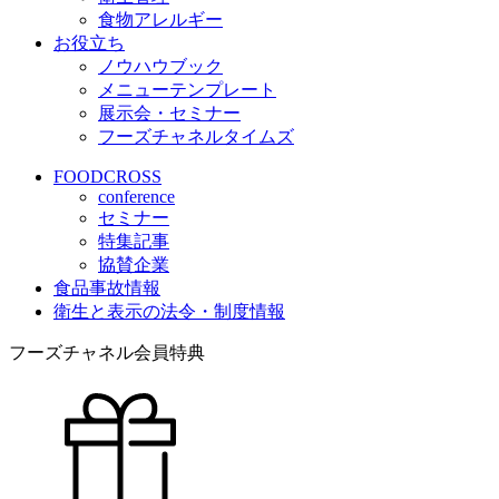
食物アレルギー
お役立ち
ノウハウブック
メニューテンプレート
展示会・セミナー
フーズチャネルタイムズ
FOODCROSS
conference
セミナー
特集記事
協賛企業
食品事故情報
衛生と表示の法令・制度情報
フーズチャネル会員特典