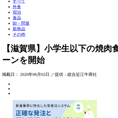
すべて
外食
宿泊
食品
卸・問屋
新商品
その他
【滋賀県】小学生以下の焼肉
ーンを開始
掲載日： 2026年06月02日 ／提供：総合近江牛商社