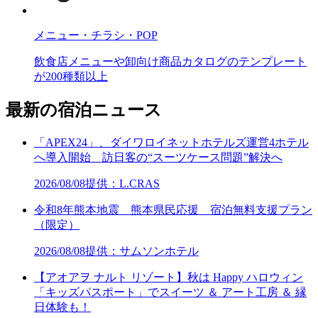
メニュー・チラシ・POP
飲食店メニューや卸向け商品カタログのテンプレート
が200種類以上
最新の宿泊ニュース
「APEX24」、ダイワロイネットホテルズ運営4ホテル
へ導入開始 訪日客の“スーツケース問題”解決へ
2026/08/08
提供：L.CRAS
令和8年熊本地震 熊本県民応援 宿泊無料支援プラン
（限定）
2026/08/08
提供：サムソンホテル
【アオアヲ ナルト リゾート】秋は Happy ハロウィン
「キッズパスポート」でスイーツ ＆ アート工房 ＆ 縁
日体験も！