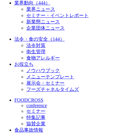
業界動向（444）
業界ニュース
セミナー・イベントレポート
新業態ニュース
企業団体ニュース
法令・食の安全（144）
法令対策
衛生管理
食物アレルギー
お役立ち
ノウハウブック
メニューテンプレート
展示会・セミナー
フーズチャネルタイムズ
FOODCROSS
conference
セミナー
特集記事
協賛企業
食品事故情報