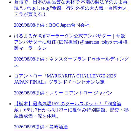
幕張で、日本の高品質な素材で 本場の製法そのまま再
現 “ふわぁしゅぁ”食感 行列必須の大人気・台湾カス
テラが買える！
2026/08/08
提供：BOC Japan合同会社
はるまるが #頂マーラータン公式アンバサダー｜サ飯
アンバサダーに就任 (広報担当) @maratan_tokyo 元祖和
製マーラータン
2026/08/08
提供：ネクスターブランドゥホールディング
ス
コアントロー『MARGARITA CHALLENGE 2026
JAPAN FINAL』グランドチャンピオン決定
2026/08/08
提供：レミー コアントロー ジャパン
【栃木】最高気温15℃のクールスポット！「洞窟酒
蔵」が8月7日から8月23日に夏休み特別開館。歴史・秘
蔵熟成酒・涼を体験。
2026/08/08
提供：島崎酒造