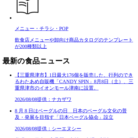
メニュー・チラシ・POP
飲食店メニューや卸向け商品カタログのテンプレート
が200種類以上
最新の食品ニュース
【三重県津市】1日最大176個を販売した、行列のでき
るわたあめ自販機「CANDY SPIN」8月8日（土）、三
重県津市のイオンモール津南に設置。
2026/08/08
提供：ナカザワ
8 月 8 日はベーグルの日 日本のベーグル文化の普
及・発展を目指す「日本ベーグル協会」設立
2026/08/08
提供：シーエヌシー