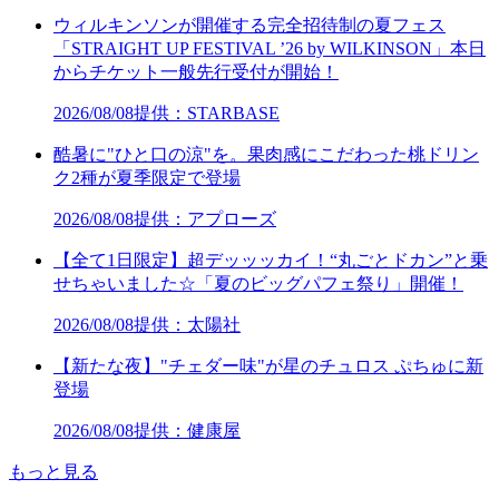
ウィルキンソンが開催する完全招待制の夏フェス
「STRAIGHT UP FESTIVAL ’26 by WILKINSON」本日
からチケット一般先行受付が開始！
2026/08/08
提供：STARBASE
酷暑に"ひと口の涼"を。果肉感にこだわった桃ドリン
ク2種が夏季限定で登場
2026/08/08
提供：アプローズ
【全て1日限定】超デッッッカイ！“丸ごとドカン”と乗
せちゃいました☆「夏のビッグパフェ祭り」開催！
2026/08/08
提供：太陽社
【新たな夜】"チェダー味"が星のチュロス ぷちゅに新
登場
2026/08/08
提供：健康屋
もっと見る