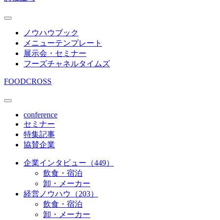
ノウハウブック
メニューテンプレート
展示会・セミナー
フーズチャネルタイムズ
FOODCROSS
conference
セミナー
特集記事
協賛企業
企業インタビュー（449）
飲食・宿泊
卸・メーカー
経営ノウハウ（203）
飲食・宿泊
卸・メーカー