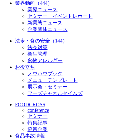
業界動向（444）
業界ニュース
セミナー・イベントレポート
新業態ニュース
企業団体ニュース
法令・食の安全（144）
法令対策
衛生管理
食物アレルギー
お役立ち
ノウハウブック
メニューテンプレート
展示会・セミナー
フーズチャネルタイムズ
FOODCROSS
conference
セミナー
特集記事
協賛企業
食品事故情報