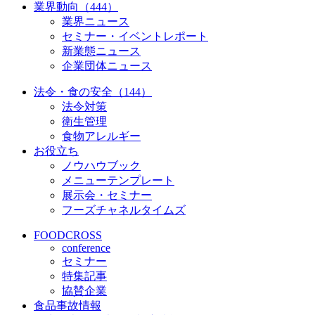
業界動向（444）
業界ニュース
セミナー・イベントレポート
新業態ニュース
企業団体ニュース
法令・食の安全（144）
法令対策
衛生管理
食物アレルギー
お役立ち
ノウハウブック
メニューテンプレート
展示会・セミナー
フーズチャネルタイムズ
FOODCROSS
conference
セミナー
特集記事
協賛企業
食品事故情報