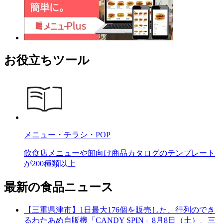
お役立ちツール
メニュー・チラシ・POP
飲食店メニューや卸向け商品カタログのテンプレート
が200種類以上
最新の食品ニュース
【三重県津市】1日最大176個を販売した、行列のでき
るわたあめ自販機「CANDY SPIN」8月8日（土）、三