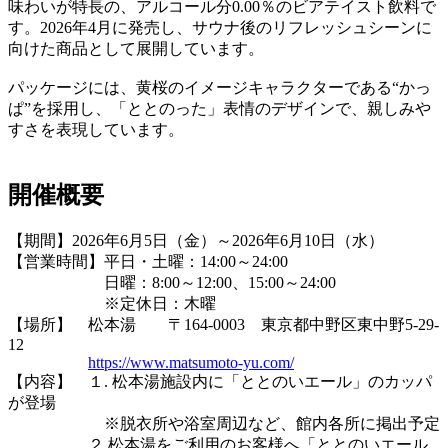
味わいが特長の、アルコール分0.00％のビアテイスト飲料で
す。2026年4月に発売し、サウナ後のリフレッシュシーンに
向けた商品として展開しています。
パッケージには、黄桜のイメージキャラクターである“かっ
ぱ”を採用し、「ととのった」表情のデザインで、親しみや
すさを表現しています。
開催概要
【期間】2026年6月5日（金）～2026年6月10日（水）
【営業時間】平日・土曜：14:00～24:00
日曜：8:00～12:00、15:00～24:00
※定休日：木曜
【場所】 松本湯 〒164-0003 東京都中野区東中野5-29-
12
https://www.matsumoto-yu.com/
【内容】 １. 松本湯施設内に「ととのいエール」のカッパ
が登場
※脱衣所や浴室周辺など、館内各所に掲出予定
２.松本湯をご利用のお客様へ「ととのいエール