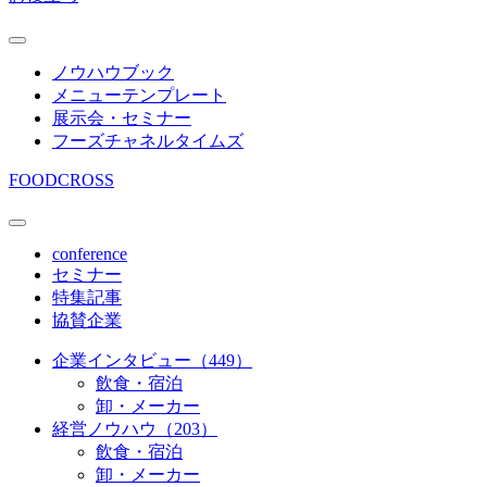
ノウハウブック
メニューテンプレート
展示会・セミナー
フーズチャネルタイムズ
FOODCROSS
conference
セミナー
特集記事
協賛企業
企業インタビュー（449）
飲食・宿泊
卸・メーカー
経営ノウハウ（203）
飲食・宿泊
卸・メーカー