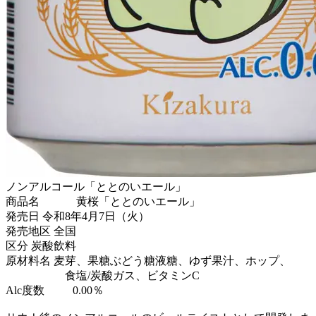
ノンアルコール「ととのいエール」
商品名 黄桜「ととのいエール」
発売日 令和8年4月7日（火）
発売地区 全国
区分 炭酸飲料
原材料名 麦芽、果糖ぶどう糖液糖、ゆず果汁、ホップ、
食塩/炭酸ガス、ビタミンC
Alc度数 0.00％