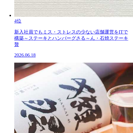
4位
新入社員でもミス・ストレスの少ない店舗運営をITで
構築～ステーキとハンバーグさる～ん・石焼ステーキ
贅
2026.06.18