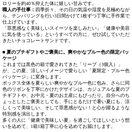
ロリーを約40％抑えた体に嬉しい甘みです。
職人の手仕事：
四季折々、その日の気温や湿度を見極めなが
ら、テンパリングを行い3日間かけて1枚ずつ丁寧に手作業で
仕上げています。
「罪悪感なく美味しいスイーツを楽しみたい」「健康や美容
に気を使っている」というすべての方に、ぜひ試していただ
きたいチョコレートサンドです。
■ 夏のプチギフトやご褒美に。爽やかなブルー色の限定パッ
ケージ
これまでは黒色の箱で愛されてきた「リープ（3個入）」
が、この夏、涼しいイメージで愛らしい「夏限定・ブルー色
パッケージ」に変身します。
ボックス全体を夏らしい爽やかなブルー色に包み、さらに同
色のリボンを丁寧にかけたデザインは、カジュアルな夏のプ
チギフトや、お中元・夏のお土産にもぴったり。自分へのち
ょっとしたご褒美としても、手にとるだけで暑い夏にも、涼
しくって美味しい、そして罪悪感がない！と心が躍るような
特別感を演出します。
多くの人に「健康で美味しい夏」を過ごしてほしいという想
いを込めて、1箱1箱丁寧に心を込めてお届けします。