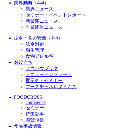
業界動向（444）
業界ニュース
セミナー・イベントレポート
新業態ニュース
企業団体ニュース
法令・食の安全（144）
法令対策
衛生管理
食物アレルギー
お役立ち
ノウハウブック
メニューテンプレート
展示会・セミナー
フーズチャネルタイムズ
FOODCROSS
conference
セミナー
特集記事
協賛企業
食品事故情報