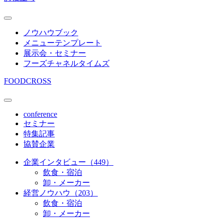
ノウハウブック
メニューテンプレート
展示会・セミナー
フーズチャネルタイムズ
FOODCROSS
conference
セミナー
特集記事
協賛企業
企業インタビュー（449）
飲食・宿泊
卸・メーカー
経営ノウハウ（203）
飲食・宿泊
卸・メーカー