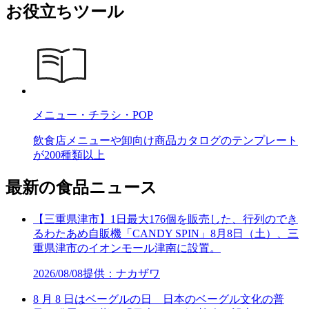
お役立ちツール
メニュー・チラシ・POP
飲食店メニューや卸向け商品カタログのテンプレート
が200種類以上
最新の食品ニュース
【三重県津市】1日最大176個を販売した、行列のでき
るわたあめ自販機「CANDY SPIN」8月8日（土）、三
重県津市のイオンモール津南に設置。
2026/08/08
提供：ナカザワ
8 月 8 日はベーグルの日 日本のベーグル文化の普