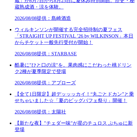
蔵」が8月7日から8月23日に夏休み特別開館。歴史・秘
蔵熟成酒・涼を体験。
2026/08/08
提供：島崎酒造
ウィルキンソンが開催する完全招待制の夏フェス
「STRAIGHT UP FESTIVAL ’26 by WILKINSON」本日
からチケット一般先行受付が開始！
2026/08/08
提供：STARBASE
酷暑に"ひと口の涼"を。果肉感にこだわった桃ドリン
ク2種が夏季限定で登場
2026/08/08
提供：アプローズ
【全て1日限定】超デッッッカイ！“丸ごとドカン”と乗
せちゃいました☆「夏のビッグパフェ祭り」開催！
2026/08/08
提供：太陽社
【新たな夜】"チェダー味"が星のチュロス ぷちゅに新
登場