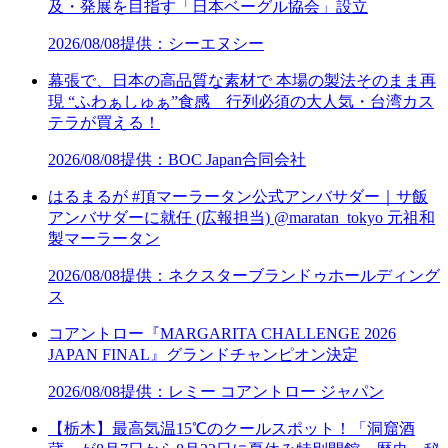
及・発展を目指す「日本ベーグル協会」設立
2026/08/08
提供：シーエヌシー
幕張で、日本の高品質な素材で 本場の製法そのまま再
現 “ふわぁしゅぁ”食感 行列必須の大人気・台湾カス
テラが買える！
2026/08/08
提供：BOC Japan合同会社
はるまるが #頂マーラータン公式アンバサダー｜サ飯
アンバサダーに就任 (広報担当) @maratan_tokyo 元祖和
製マーラータン
2026/08/08
提供：ネクスターブランドゥホールディング
ス
コアントロー『MARGARITA CHALLENGE 2026
JAPAN FINAL』グランドチャンピオン決定
2026/08/08
提供：レミー コアントロー ジャパン
【栃木】最高気温15℃のクールスポット！「洞窟酒