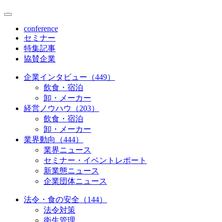
conference
セミナー
特集記事
協賛企業
企業インタビュー（449）
飲食・宿泊
卸・メーカー
経営ノウハウ（203）
飲食・宿泊
卸・メーカー
業界動向（444）
業界ニュース
セミナー・イベントレポート
新業態ニュース
企業団体ニュース
法令・食の安全（144）
法令対策
衛生管理