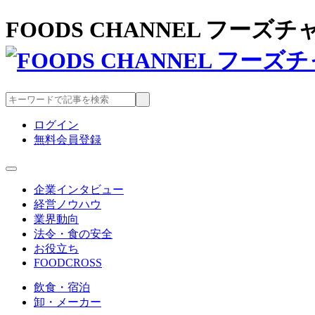
FOODS CHANNEL フー
ログイン
無料会員登録
企業インタビュー
経営ノウハウ
業界動向
法令・食の安全
お役立ち
FOODCROSS
飲食・宿泊
卸・メーカー