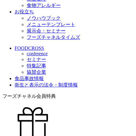
食物アレルギー
お役立ち
ノウハウブック
メニューテンプレート
展示会・セミナー
フーズチャネルタイムズ
FOODCROSS
conference
セミナー
特集記事
協賛企業
食品事故情報
衛生と表示の法令・制度情報
フーズチャネル会員特典