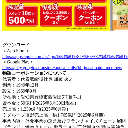
ダウンロード：
＜App Store＞
https://apps.apple.com/us/app/%E3%81%8D%E3%82%83%E3%
＜Google Play＞
https://play.google.com/store/apps/details?id=jp.cabbaton.members
物語コーポレーションについて
代表者：代表取締役社長 加藤 央之
創業：1949年12月
設立：1969年9月
所在地：愛知県豊橋市西岩田5丁目7-11
資本金：59億円(2025年6月30日現在)
売上高：1,239億円(2025年6月期)
※グループ店舗売上高 約1,765億円(2025年6月期)
事業内容：外食事業の運営及びフランチャイズチェーン展開
ブランド：焼肉きんぐ/丸源ラーメン/二代目丸源/熟成醤油ラ