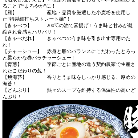
ることで“まろやか”に！
【麺】 産地・品質を厳選した小麦粉を使用し
た“特製細打ちストレート麺”！
【きゃべつ】 200℃の油で素揚げ！うま味と甘みが凝
縮され食感もパリパリ！
【きゃべだれ】 きゃべつのうま味を引き出す専用のた
れ！
【チャーシュー】 赤身と脂のバランスにこだわったとろっ
と柔らかな巻バラチャーシュー！
【青葱】 季節ごとに産地の違う契約農家で生産さ
れたこだわりの葱！
【焼海苔】 香りとうま味をしっかり感じる、厚めの
海苔！
【どんぶり】 熱々のスープを維持する保温性の高いど
んぶり！