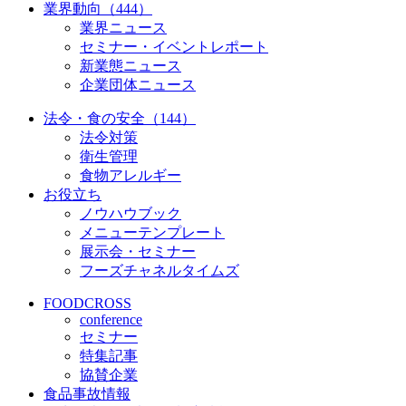
業界動向（444）
業界ニュース
セミナー・イベントレポート
新業態ニュース
企業団体ニュース
法令・食の安全（144）
法令対策
衛生管理
食物アレルギー
お役立ち
ノウハウブック
メニューテンプレート
展示会・セミナー
フーズチャネルタイムズ
FOODCROSS
conference
セミナー
特集記事
協賛企業
食品事故情報