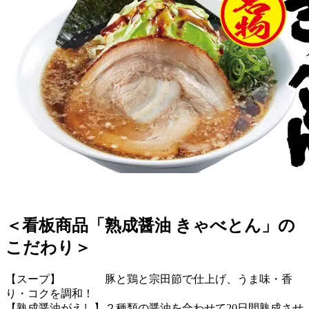
＜看板商品「熟成醤油 きゃべとん」の
こだわり＞
【スープ】 豚と鶏と宗田節で仕上げ、うま味・香
り・コクを調和！
【熟成醤油がえし】２種類の醤油を合わせて20日間熟成させ