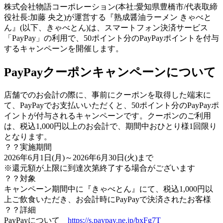
株式会社物語コーポレーション(本社:愛知県豊橋市/代表取締
役社長:加藤 央之)が運営する『熟成醤油ラーメン きゃべと
ん』(以下、きゃべとん)は、スマートフォン決済サービス
「PayPay」の利用で、50ポイント分のPayPayポイントを付与
するキャンペーンを開催します。
PayPayクーポンキャンペーンについて
店舗でのお会計の際に、事前にクーポンを取得した端末に
て、PayPayでお支払いいただくと、50ポイント分のPayPayポ
イントが付与されるキャンペーンです。クーポンのご利用
は、税込1,000円以上のお会計で、期間中おひとり様1回限り
となります。
？？実施期間
2026年6月1日(月)～2026年6月30日(火)まで
※還元額が上限に到達次第終了する場合がございます
？？対象
キャンペーン期間中に『きゃべとん』にて、税込1,000円以
上ご飲食いただき、お会計時にPayPayで決済されたお客様
？？詳細
PayPayについて
https://s.paypay.ne.jp/bxFg7T