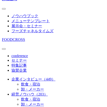
ノウハウブック
メニューテンプレート
展示会・セミナー
フーズチャネルタイムズ
FOODCROSS
conference
セミナー
特集記事
協賛企業
企業インタビュー（449）
飲食・宿泊
卸・メーカー
経営ノウハウ（203）
飲食・宿泊
卸・メーカー