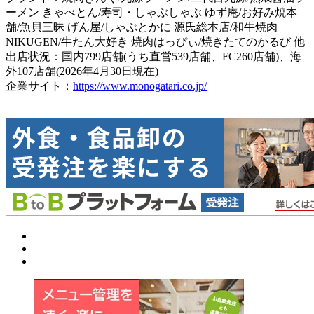
ーメン きゃべとん/寿司・しゃぶしゃぶ ゆず庵/お好み焼本
舗/魚貝三昧 げん屋/しゃぶとかに 源氏総本店/和牛焼肉
NIKUGEN/牛たん大好き 焼肉はっぴぃ/焼きたてのかるび 他
出店状況：国内799店舗(うち直営539店舗、FC260店舗)、海
外107店舗(2026年4月30日現在)
企業サイト：
https://www.monogatari.co.jp/