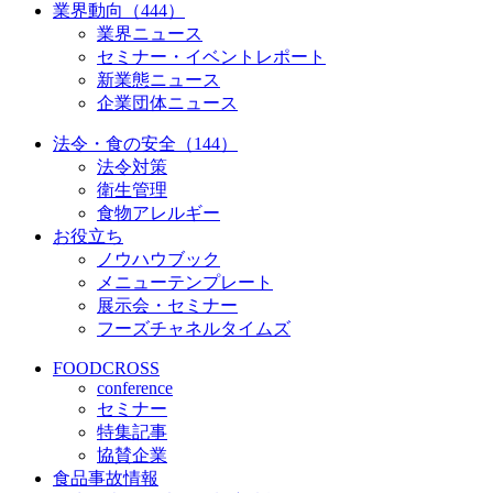
業界動向（444）
業界ニュース
セミナー・イベントレポート
新業態ニュース
企業団体ニュース
法令・食の安全（144）
法令対策
衛生管理
食物アレルギー
お役立ち
ノウハウブック
メニューテンプレート
展示会・セミナー
フーズチャネルタイムズ
FOODCROSS
conference
セミナー
特集記事
協賛企業
食品事故情報