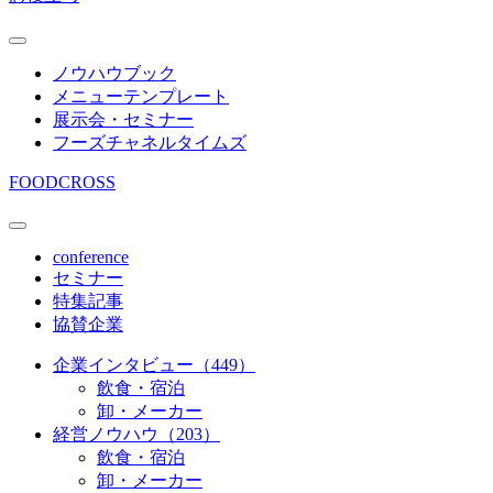
ノウハウブック
メニューテンプレート
展示会・セミナー
フーズチャネルタイムズ
FOODCROSS
conference
セミナー
特集記事
協賛企業
企業インタビュー（449）
飲食・宿泊
卸・メーカー
経営ノウハウ（203）
飲食・宿泊
卸・メーカー