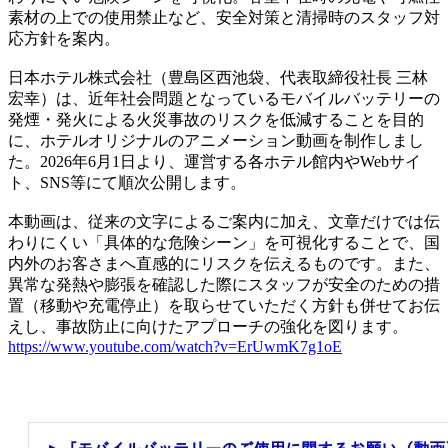
素材の上での使用禁止など、安全対策と清掃時のスタッフ対
応方針を案内。
日本ホテル株式会社（豊島区西池袋、代表取締役社長 三林
宏幸）は、近年社会問題となっているモバイルバッテリーの
発煙・発火による火災事故のリスクを低減することを目的
に、ホテルオリジナルのアニメーション動画を制作しまし
た。2026年6月1日より、運営する各ホテル館内やWebサイ
ト、SNS等にて順次公開します。
本動画は、従来の文字によるご案内に加え、文章だけでは伝
わりにくい「具体的な危険シーン」を可視化することで、国
内外のお客さまへ直感的にリスクを伝えるものです。また、
異常な発熱や膨張を確認した際にスタッフが安全のための措
置（移動や充電停止）を取らせていただく方針も併せてお伝
えし、事故防止に向けたアプローチの強化を図ります。
https://www.youtube.com/watch?v=ErUwmK7g1oE