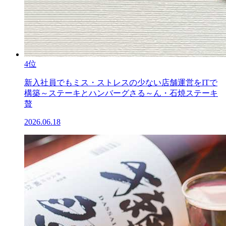
4位
新入社員でもミス・ストレスの少ない店舗運営をITで
構築～ステーキとハンバーグさる～ん・石焼ステーキ
贅
2026.06.18