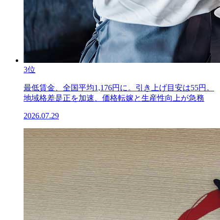
3位
最低賃金、全国平均1,176円に。引き上げ目安は55円。
地域格差是正を加速、価格転嫁と生産性向上が急務
2026.07.29