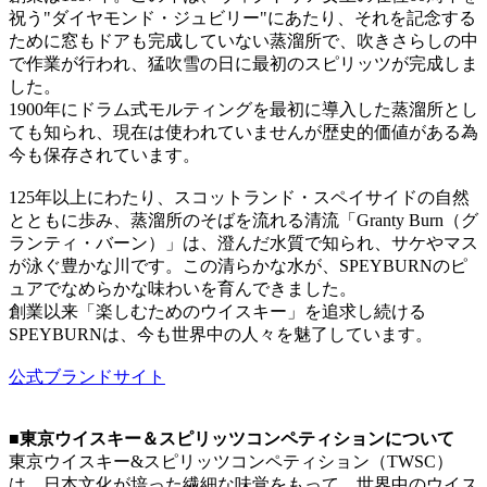
祝う"ダイヤモンド・ジュビリー"にあたり、それを記念する
ために窓もドアも完成していない蒸溜所で、吹きさらしの中
で作業が行われ、猛吹雪の日に最初のスピリッツが完成しま
した。
1900年にドラム式モルティングを最初に導入した蒸溜所とし
ても知られ、現在は使われていませんが歴史的価値がある為
今も保存されています。
125年以上にわたり、スコットランド・スペイサイドの自然
とともに歩み、蒸溜所のそばを流れる清流「Granty Burn（グ
ランティ・バーン）」は、澄んだ水質で知られ、サケやマス
が泳ぐ豊かな川です。この清らかな水が、SPEYBURNのピ
ュアでなめらかな味わいを育んできました。
創業以来「楽しむためのウイスキー」を追求し続ける
SPEYBURNは、今も世界中の人々を魅了しています。
公式ブランドサイト
■
東京ウイスキー＆スピリッツコンペティションについて
東京ウイスキー&スピリッツコンペティション（TWSC）
は、日本文化が培った繊細な味覚をもって、世界中のウイス