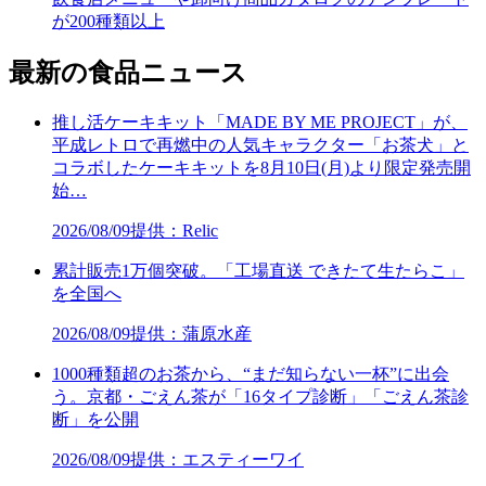
が200種類以上
最新の食品ニュース
推し活ケーキキット「MADE BY ME PROJECT」が、
平成レトロで再燃中の人気キャラクター「お茶犬」と
コラボしたケーキキットを8月10日(月)より限定発売開
始…
2026/08/09
提供：Relic
累計販売1万個突破。「工場直送 できたて生たらこ」
を全国へ
2026/08/09
提供：蒲原水産
1000種類超のお茶から、“まだ知らない一杯”に出会
う。京都・ごえん茶が「16タイプ診断」「ごえん茶診
断」を公開
2026/08/09
提供：エスティーワイ