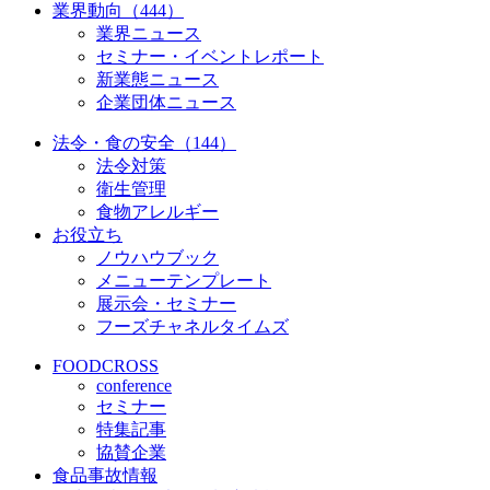
業界動向（444）
業界ニュース
セミナー・イベントレポート
新業態ニュース
企業団体ニュース
法令・食の安全（144）
法令対策
衛生管理
食物アレルギー
お役立ち
ノウハウブック
メニューテンプレート
展示会・セミナー
フーズチャネルタイムズ
FOODCROSS
conference
セミナー
特集記事
協賛企業
食品事故情報