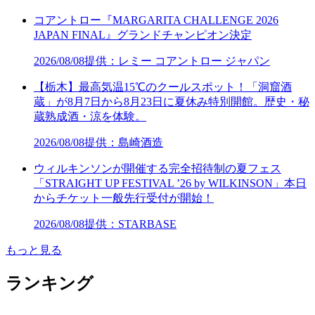
コアントロー『MARGARITA CHALLENGE 2026
JAPAN FINAL』グランドチャンピオン決定
2026/08/08
提供：レミー コアントロー ジャパン
【栃木】最高気温15℃のクールスポット！「洞窟酒
蔵」が8月7日から8月23日に夏休み特別開館。歴史・秘
蔵熟成酒・涼を体験。
2026/08/08
提供：島崎酒造
ウィルキンソンが開催する完全招待制の夏フェス
「STRAIGHT UP FESTIVAL ’26 by WILKINSON」本日
からチケット一般先行受付が開始！
2026/08/08
提供：STARBASE
もっと見る
ランキング