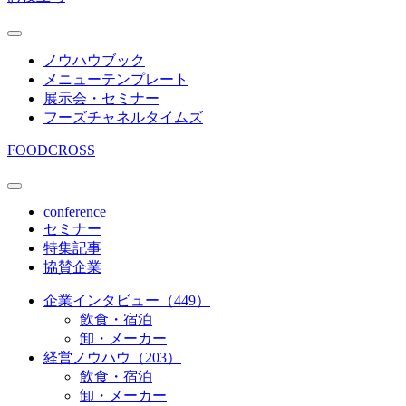
ノウハウブック
メニューテンプレート
展示会・セミナー
フーズチャネルタイムズ
FOODCROSS
conference
セミナー
特集記事
協賛企業
企業インタビュー（449）
飲食・宿泊
卸・メーカー
経営ノウハウ（203）
飲食・宿泊
卸・メーカー