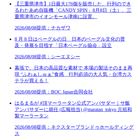
【三重県津市】1日最大176個を販売した、行列のでき
るわたあめ自販機「CANDY SPIN」8月8日（土）、三
重県津市のイオンモール津南に設置。
2026/08/08
提供：ナカザワ
8 月 8 日はベーグルの日 日本のベーグル文化の普
及・発展を目指す「日本ベーグル協会」設立
2026/08/08
提供：シーエヌシー
幕張で、日本の高品質な素材で 本場の製法そのまま再
現 “ふわぁしゅぁ”食感 行列必須の大人気・台湾カス
テラが買える！
2026/08/08
提供：BOC Japan合同会社
はるまるが #頂マーラータン公式アンバサダー｜サ飯
アンバサダーに就任 (広報担当) @maratan_tokyo 元祖和
製マーラータン
2026/08/08
提供：ネクスターブランドゥホールディング
ス