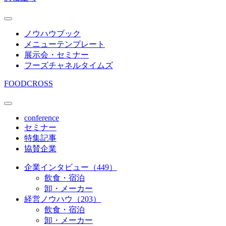
ノウハウブック
メニューテンプレート
展示会・セミナー
フーズチャネルタイムズ
FOODCROSS
conference
セミナー
特集記事
協賛企業
企業インタビュー（449）
飲食・宿泊
卸・メーカー
経営ノウハウ（203）
飲食・宿泊
卸・メーカー