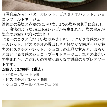
（写真左から）バターガレット、ピスタチオパレット、ショ
コラブールドネージュ
淡路島の藻塩と赤穂のにがり塩。2つの塩をお菓子に合わせ
る、魔法のようなSALTRAレシピから生まれた、塩の旨みが
際立つ3種のサブレの詰合せ。
バターのコクと心地よい塩味を楽しむ、ザクザク食感のバタ
ーガレット。ピスタチオの香ばしさと軽やかな歯ざわりが魅
力のピスタチオパレット。ショコラの上品な甘みと、ほろり
とほどける食感のショコラブールドネージュ。塩との出会い
で生まれた、こだわりの素材が織りなす魅惑のサブレアソー
トです。
23個入：2,700円（税込）
・バターガレット 9個
・ピスタチオパレット 9個
・ショコラブールドネージュ 5個