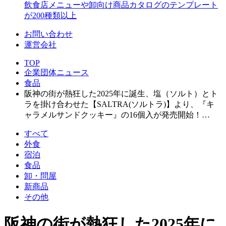
飲食店メニューや卸向け商品カタログのテンプレート
が200種類以上
お問い合わせ
運営会社
TOP
企業団体ニュース
食品
阪神の街が熱狂した2025年に誕生、塩（ソルト）とト
ラを掛け合わせた【SALTRA(ソルトラ)】より、『キ
ャラメルサンドクッキー』の16個入が発売開始！…
すべて
外食
宿泊
食品
卸・問屋
新商品
その他
阪神の街が熱狂した2025年に