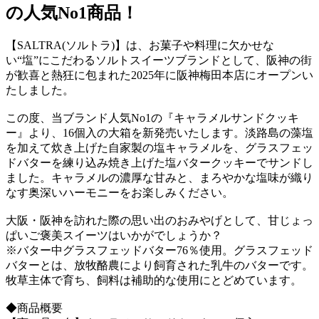
の人気No1商品！
【SALTRA(ソルトラ)】は、お菓子や料理に欠かせな
い“塩”にこだわるソルトスイーツブランドとして、阪神の街
が歓喜と熱狂に包まれた2025年に阪神梅田本店にオープンい
たしました。
この度、当ブランド人気No1の『キャラメルサンドクッキ
ー』より、16個入の大箱を新発売いたします。淡路島の藻塩
を加えて炊き上げた自家製の塩キャラメルを、グラスフェッ
ドバターを練り込み焼き上げた塩バタークッキーでサンドし
ました。キャラメルの濃厚な甘みと、まろやかな塩味が織り
なす奥深いハーモニーをお楽しみください。
大阪・阪神を訪れた際の思い出のおみやげとして、甘じょっ
ぱいご褒美スイーツはいかがでしょうか？
※バター中グラスフェッドバター76％使用。グラスフェッド
バターとは、放牧酪農により飼育された乳牛のバターです。
牧草主体で育ち、飼料は補助的な使用にとどめています。
◆商品概要