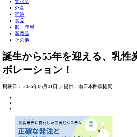
すべて
外食
宿泊
食品
卸・問屋
新商品
その他
誕生から55年を迎える、乳
ボレーション！
掲載日： 2026年06月01日 ／提供：南日本酪農協同