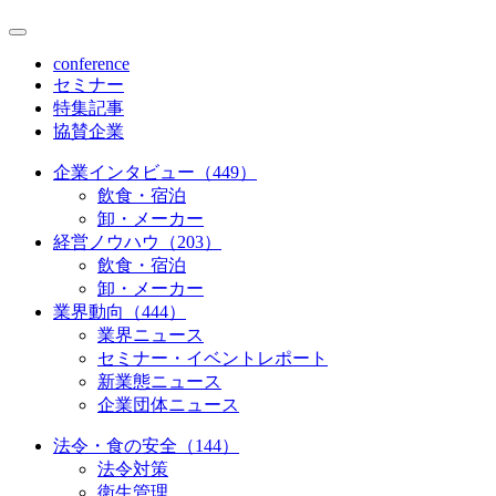
conference
セミナー
特集記事
協賛企業
企業インタビュー（449）
飲食・宿泊
卸・メーカー
経営ノウハウ（203）
飲食・宿泊
卸・メーカー
業界動向（444）
業界ニュース
セミナー・イベントレポート
新業態ニュース
企業団体ニュース
法令・食の安全（144）
法令対策
衛生管理