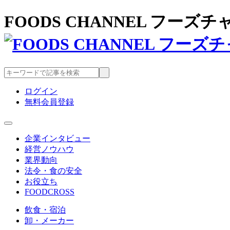
FOODS CHANNEL フー
ログイン
無料会員登録
企業インタビュー
経営ノウハウ
業界動向
法令・食の安全
お役立ち
FOODCROSS
飲食・宿泊
卸・メーカー