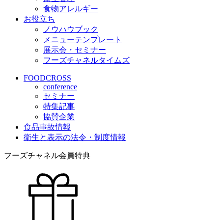
食物アレルギー
お役立ち
ノウハウブック
メニューテンプレート
展示会・セミナー
フーズチャネルタイムズ
FOODCROSS
conference
セミナー
特集記事
協賛企業
食品事故情報
衛生と表示の法令・制度情報
フーズチャネル会員特典