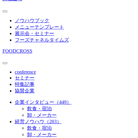
ノウハウブック
メニューテンプレート
展示会・セミナー
フーズチャネルタイムズ
FOODCROSS
conference
セミナー
特集記事
協賛企業
企業インタビュー（449）
飲食・宿泊
卸・メーカー
経営ノウハウ（203）
飲食・宿泊
卸・メーカー