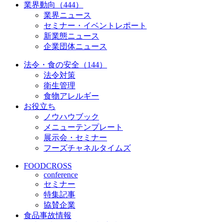
業界動向（444）
業界ニュース
セミナー・イベントレポート
新業態ニュース
企業団体ニュース
法令・食の安全（144）
法令対策
衛生管理
食物アレルギー
お役立ち
ノウハウブック
メニューテンプレート
展示会・セミナー
フーズチャネルタイムズ
FOODCROSS
conference
セミナー
特集記事
協賛企業
食品事故情報