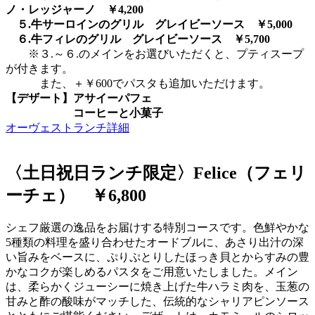
ノ・レッジャーノ ￥4,200
５.牛サーロインのグリル グレイビーソース ￥5,000
６.牛フィレのグリル グレイビーソース ￥5,700
※３.～６.のメインをお選びいただくと、プティスープ
が付きます。
また、＋￥600でパスタも追加いただけます。
【デザート】アサイーパフェ
コーヒーと小菓子
オーヴェストランチ詳細
〈土日祝日ランチ限定〉Felice（フェリ
ーチェ） ￥6,800
シェフ厳選の逸品をお届けする特別コースです。色鮮やかな
5種類の料理を盛り合わせたオードブルに、あさり出汁の深
い旨みをベースに、ぷりぷとりしたほっき貝とからすみの豊
かなコクが楽しめるパスタをご用意いたしました。メイン
は、柔らかくジューシーに焼き上げた牛ハラミ肉を、玉葱の
甘みと酢の酸味がマッチした、伝統的なシャリアピンソース