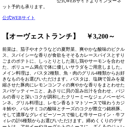
公式WEBサイトよりインターネ
ット予約も承ります。
公式WEBサイト
【オーヴェストランチ】 ￥3,200～
前菜は、茄子やオクラなどの夏野菜、爽やかな酸味のピクル
ス、スパイシーな香りが食欲をそそるカレースパイスとすり
ごまのポテトに、しっとりとした蒸し鶏やサーモンを合わせ
た、ボリューム満点で体に優しいサラダをご用意しました。
メイン料理は、パスタ2種類、魚・肉のグリル4種類からお好
きなものをお選びいただけます。パスタは、塩麹で旨みを凝
縮させた豚肉にレモンコンフィの爽やかな香りをまとわせた
スパゲッティーニと、あさりに貝の旨み出汁を合わせ、バジ
ルの香りと深いコクが調和したクリーミーなジェノベーゼペ
ンネ。グリル料理は、レモン香るトマトソースで味わうカジ
キ鮪や、バルサミコの酸味とチーズのコクが際立つ銘柄豚、
そして濃厚なグレイビーソースで愉しむ牛サーロイン・牛フ
ィレの計6種類からお選びいただけます。締めくくりのデザ
ートは、アサイーやヨーグルトのムースに、ざくろのジュレ