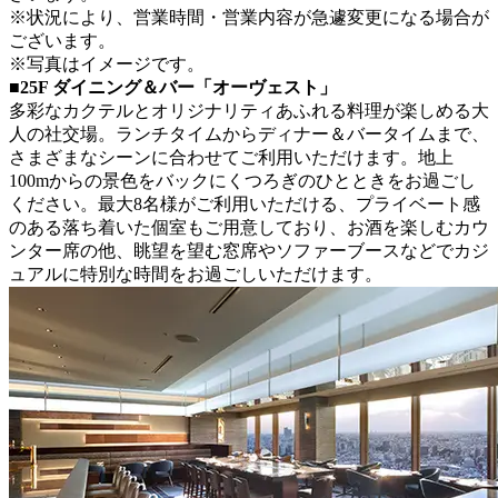
※状況により、営業時間・営業内容が急遽変更になる場合が
ございます。
※写真はイメージです。
■25F ダイニング＆バー「オーヴェスト」
多彩なカクテルとオリジナリティあふれる料理が楽しめる大
人の社交場。ランチタイムからディナー＆バータイムまで、
さまざまなシーンに合わせてご利用いただけます。地上
100mからの景色をバックにくつろぎのひとときをお過ごし
ください。最大8名様がご利用いただける、プライベート感
のある落ち着いた個室もご用意しており、お酒を楽しむカウ
ンター席の他、眺望を望む窓席やソファーブースなどでカジ
ュアルに特別な時間をお過ごしいただけます。