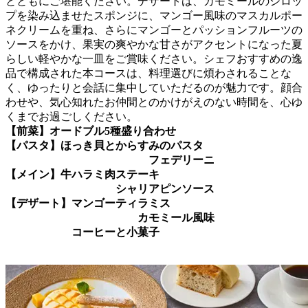
とともにご堪能ください。デザートは、カモミールのシロッ
プを染み込ませたスポンジに、マンゴー風味のマスカルポー
ネクリームを重ね、さらにマンゴーとパッションフルーツの
ソースをかけ、果実の爽やかな甘さがアクセントになった夏
らしい軽やかな一皿をご賞味ください。シェフおすすめの逸
品で構成された本コースは、料理選びに煩わされることな
く、ゆったりと会話に集中していただるのが魅力です。顔合
わせや、気心知れたお仲間とのかけがえのない時間を、心ゆ
くまでお過ごしください。
【前菜】オードブル5種盛り合わせ
【パスタ】ほっき貝とからすみのパスタ
フェデリーニ
【メイン】牛ハラミ肉ステーキ
シャリアピンソース
【デザート】マンゴーティラミス
カモミール風味
コーヒーと小菓子