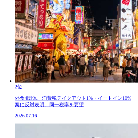
2位
外食4団体、消費税テイクアウト1%・イートイン10%
案に反対表明。同一税率を要望
2026.07.16