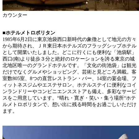
カウンター
■ホテルメトロポリタン
1985年6月2日に東京池袋西口新時代の象徴として地元の方々
から期待され、ＪＲ東日本ホテルズのフラッグシップホテル
として開業いたしました。どこに行くにも便利な「池袋駅」
西口(南)より徒歩３分と絶好のロケーションを誇る東京の城
北地区唯一のグランドホテルです。「文化の街池袋」は観光
だけでなくグルメやショッピング、芸術と見どころ満載。客
室数805室、8つの直営レストラン・バー、14室の宴会場、フ
ィットネスジムやエステサロン、ホテルステイに便利なコイ
ンランドリーやコンビニエンスストアも備え、多彩なサービ
スをご用意しています。“晴れ・寛ぎ・笑い・集う場所“ホテ
ルメトロポリタンで、想い出に残る時間をお過ごしいただけ
ます。