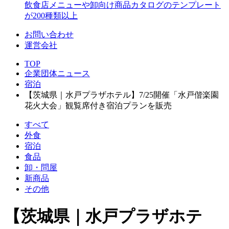
飲食店メニューや卸向け商品カタログのテンプレート
が200種類以上
お問い合わせ
運営会社
TOP
企業団体ニュース
宿泊
【茨城県｜水戸プラザホテル】7/25開催「水戸偕楽園
花火大会」観覧席付き宿泊プランを販売
すべて
外食
宿泊
食品
卸・問屋
新商品
その他
【茨城県｜水戸プラザホテ