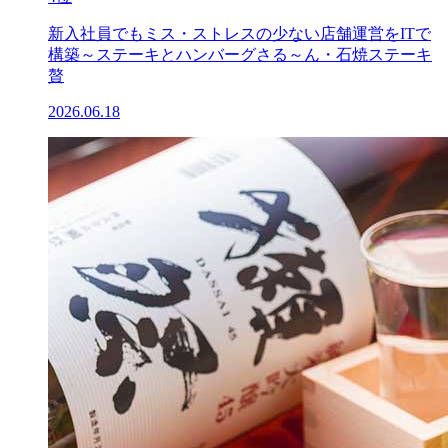
新入社員でもミス・ストレスの少ない店舗運営をITで
構築～ステーキとハンバーグさる～ん・石焼ステーキ
贅
2026.06.18