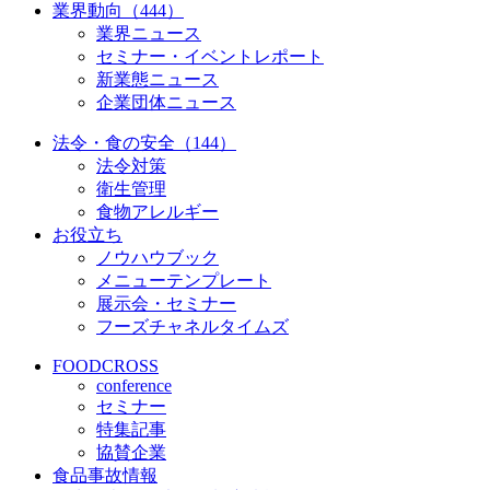
業界動向（444）
業界ニュース
セミナー・イベントレポート
新業態ニュース
企業団体ニュース
法令・食の安全（144）
法令対策
衛生管理
食物アレルギー
お役立ち
ノウハウブック
メニューテンプレート
展示会・セミナー
フーズチャネルタイムズ
FOODCROSS
conference
セミナー
特集記事
協賛企業
食品事故情報