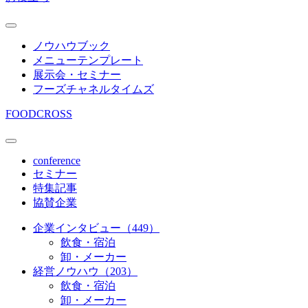
ノウハウブック
メニューテンプレート
展示会・セミナー
フーズチャネルタイムズ
FOODCROSS
conference
セミナー
特集記事
協賛企業
企業インタビュー（449）
飲食・宿泊
卸・メーカー
経営ノウハウ（203）
飲食・宿泊
卸・メーカー