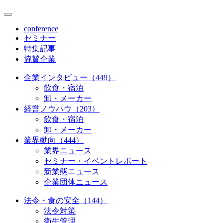
conference
セミナー
特集記事
協賛企業
企業インタビュー（449）
飲食・宿泊
卸・メーカー
経営ノウハウ（203）
飲食・宿泊
卸・メーカー
業界動向（444）
業界ニュース
セミナー・イベントレポート
新業態ニュース
企業団体ニュース
法令・食の安全（144）
法令対策
衛生管理