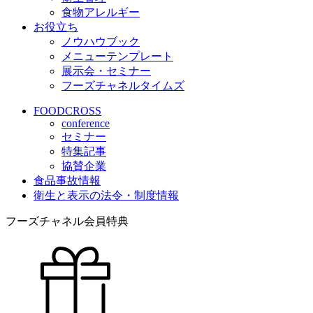
食物アレルギー
お役立ち
ノウハウブック
メニューテンプレート
展示会・セミナー
フーズチャネルタイムズ
FOODCROSS
conference
セミナー
特集記事
協賛企業
食品事故情報
衛生と表示の法令・制度情報
フーズチャネル会員特典