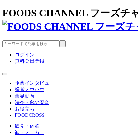
FOODS CHANNEL フー
ログイン
無料会員登録
企業インタビュー
経営ノウハウ
業界動向
法令・食の安全
お役立ち
FOODCROSS
飲食・宿泊
卸・メーカー